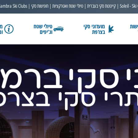
Soleil - Ski
קייטנות סקי בעברית
טיולי שטח ואטרקציות
חופשות סקי
lambra Ski Clubs
שות
מועדוני סקי
טיולי שטח
מב
בצרפת
וג'יפים
ומ