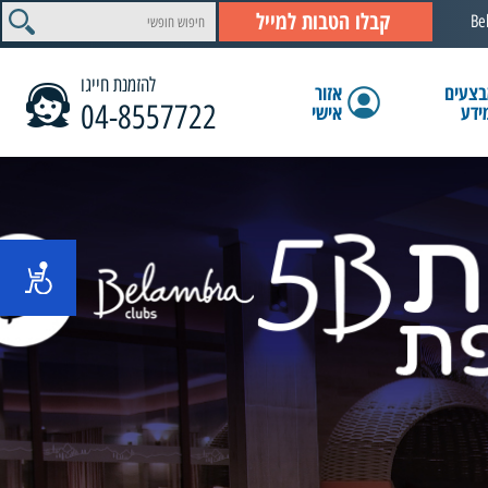
קבלו הטבות למייל
Be
להזמנת חייגו
צעים
אזור
04-8557722
ידע
אישי