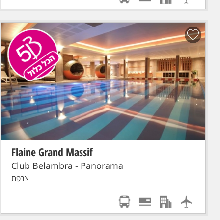
Flaine Grand Massif
הכל כלול!
סקי פס מורחב
טיסת אל על: תל-אביב - GENEVE
Club Belambra - Panorama
צרפת