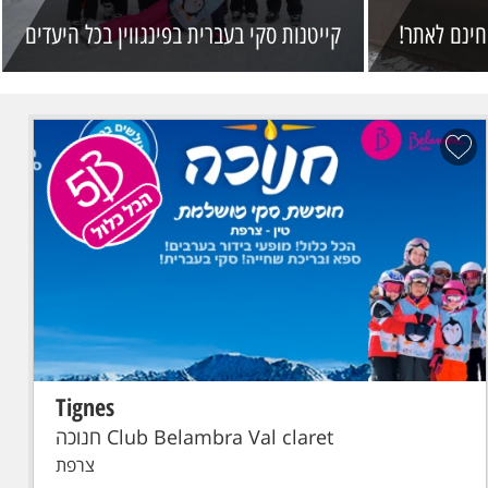
חינם לאתר!
קייטנות סקי בעברית בפינגווין בכל היעדים
Tignes
הכל כלול
סקי פס מורחב
טיסת פינגווין: תל-אביב - גרנובל - Grenoble
טיסת פינגווין לגרנובל . כבודה: תיק יד עד 7 ק"ג, מזוודה + ציוד סקי עד
23 ק"ג
Club Belambra Val claret חנוכה
צרפת