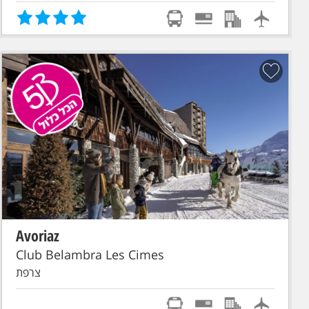
Avoriaz
הכל כלול
סקי פס מורחב
טיסת אל על: תל-אביב - GENEVE
Club Belambra Les Cimes
צרפת