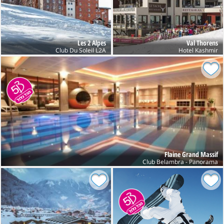
Les 2 Alpes
Val Thorens
Club Du Soleil L2A
Hotel Kashmir
Flaine Grand Massif
Club Belambra - Panorama