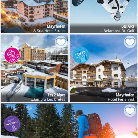
Mayrhofen
Les Arcs
Sport & Spa Hotel Strass
Club Belambra Du Golf
Les 2 Alpes
Mayrhofen
Club Belambra Les Cretes
Hotel Ferienhof