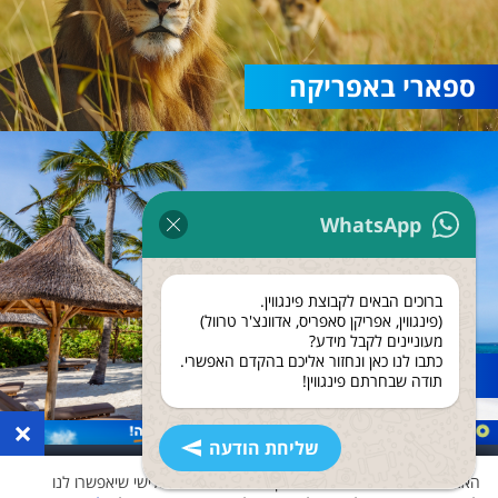
ספארי באפריקה
WhatsApp
ברוכים הבאים לקבוצת פינגווין.
(פינגווין, אפריקן סאפריס, אדוונצ'ר טרוול)
מעוניינים לקבל מידע?
כתבו לנו כאן ונחזור אליכם בהקדם האפשרי.
נופש בזנזיבר
תודה שבחרתם פינגווין!
×
שליחת הודעה
האתר שלנו משתמש בעוגיות ואוסף נתונים גם לצד שלישי שיאפשרו לנו