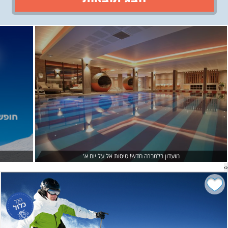
›
‹
מועדון בלמברה חדש! טיסות אל על יום א'
›
‹