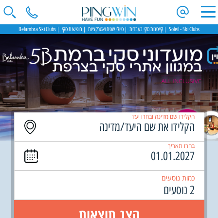
Soleil - Ski Clubs
קייטנות סקי בעברית
טיולי שטח ואטרקציות
חופשות סקי
Belambra Ski Clubs
הקלידו שם מדינה ובחרו יעד
בחרו תאריך
כמות נוסעים
2 נוסעים
הצג תוצאות