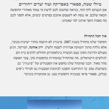
טיולי שטח, ספארי באפריקה ועוד יעדים ייחודיים
אם הגעתם לדף הזה, כנראה שחשוב לכם לדעת מי עומד מאחורי החופשה
הבאה שלכם. אז ננסה לא לשעמם אתכם בפרטים יבשים, אלא לספר לכם
מה באמת הופך אותנו למי שאנחנו.
איך הכל התחיל?
הסיפור שלנו מתחיל בשנת 2007. פינגווין לא הוקמה בחדר ישיבות מנוכר,
אלא נולדה מתוך תשוקה אמיתית לשטח ולשלג.
ירון אוחנה
, המייסד, הגיע
מעולם הדרכת הסקי (עם הכשרה בינלאומית) והחליט להקים בית חם
לגולשים הישראלים. מה שהתחיל כמומחיות בחופשות סקי, צבר תאוצה
מהר מאוד. הבנו שהקהל שלנו מחפש את הסטנדרט של "פינגווין" גם
כשהשלג נמס. כך התרחבנו והפכנו לכתובת הטבעית גם לטיולי ג'יפים
בבלקן, ספארי פראי בטנזניה וחופשות בטן- גב אקזוטיות בזנזיבר.
למה דווקא איתנו?
אנחנו לא סתם "מתווכים". פינגווין היא חברת תיירות סיטונאית וחברה
רשמית בארגון התעופה הבינלאומי
IATA
. כל החופשות שאנו מציעים
מוצעות ללקוחות בשיווק ישיר.
מה זה אומר מבחינתכם?