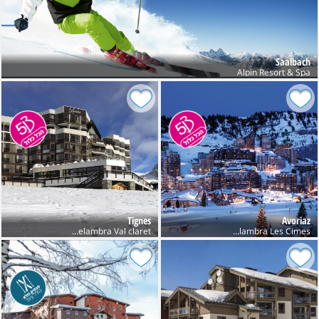
Saalbach
Alpin Resort & Spa
Tignes
Avoriaz
Club Belambra Les Cimes
Club Belambra Val claret חנוכה