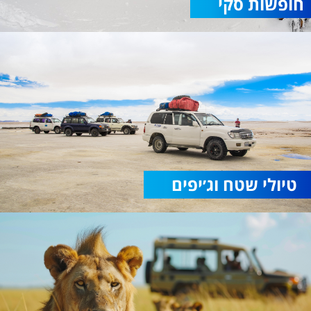
חופשות סקי
טיולי שטח וג׳יפים