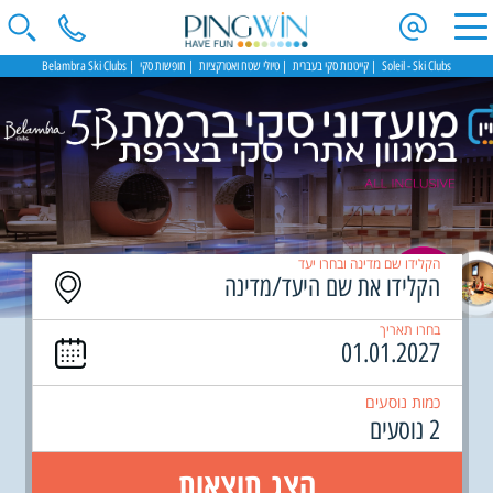
Soleil - Ski Clubs
קייטנות סקי בעברית
טיולי שטח ואטרקציות
חופשות סקי
Belambra Ski Clubs
הקלידו שם מדינה ובחרו יעד
בחרו תאריך
כמות נוסעים
2 נוסעים
הצג תוצאות