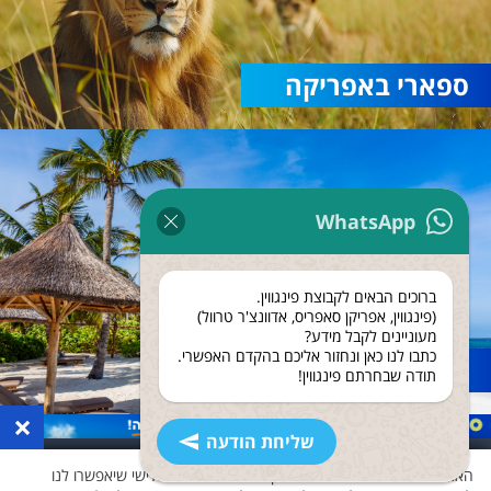
ספארי באפריקה
WhatsApp
ברוכים הבאים לקבוצת פינגווין.
(פינגווין, אפריקן סאפריס, אדוונצ'ר טרוול)
מעוניינים לקבל מידע?
כתבו לנו כאן ונחזור אליכם בהקדם האפשרי.
נופש בזנזיבר
תודה שבחרתם פינגווין!
×
שליחת הודעה
האתר שלנו משתמש בעוגיות ואוסף נתונים גם לצד שלישי שיאפשרו לנו