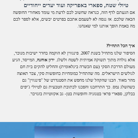
טיולי שטח, ספארי באפריקה ועוד יעדים ייחודיים
אם הגעתם לדף הזה, כנראה שחשוב לכם לדעת מי עומד מאחורי החופשה
הבאה שלכם. אז ננסה לא לשעמם אתכם בפרטים יבשים, אלא לספר לכם
מה באמת הופך אותנו למי שאנחנו.
איך הכל התחיל?
הסיפור שלנו מתחיל בשנת 2007. פינגווין לא הוקמה בחדר ישיבות מנוכר,
אלא נולדה מתוך תשוקה אמיתית לשטח ולשלג.
ירון אוחנה
, המייסד, הגיע
מעולם הדרכת הסקי (עם הכשרה בינלאומית) והחליט להקים בית חם
לגולשים הישראלים. מה שהתחיל כמומחיות בחופשות סקי, צבר תאוצה
מהר מאוד. הבנו שהקהל שלנו מחפש את הסטנדרט של "פינגווין" גם
כשהשלג נמס. כך התרחבנו והפכנו לכתובת הטבעית גם לטיולי ג'יפים
בבלקן, ספארי פראי בטנזניה וחופשות בטן- גב אקזוטיות בזנזיבר.
למה דווקא איתנו?
אנחנו לא סתם "מתווכים". פינגווין היא חברת תיירות סיטונאית וחברה
רשמית בארגון התעופה הבינלאומי
IATA
. כל החופשות שאנו מציעים
מוצעות ללקוחות בשיווק ישיר.
מה זה אומר מבחינתכם?