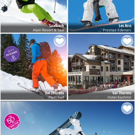
Saalbach
Les Arcs
Alpin Resort & Spa
Res' Prestige Edenarc
Val Thorens
Val Thorens
Plein Sud
Hotel Kashmir