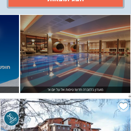
›
‹
מועדון בלמברה חדש! טיסות אל על יום א'
›
‹