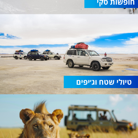
חופשות סקי
טיולי שטח וג׳יפים