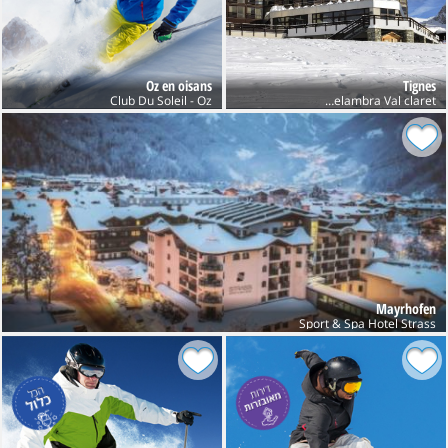
Oz en oisans
Tignes
Club Belambra Val claret חנוכה
Club Du Soleil - Oz
Mayrhofen
Sport & Spa Hotel Strass