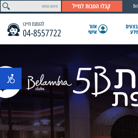
קבלו הטבות למייל
Be
להזמנת חייגו
צעים
אזור
04-8557722
ידע
אישי