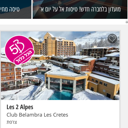
מועדון בלמברה חדש! טיסות אל על יום א'
טיסה מחיפ
›
‹
Les 2 Alpes
הכל כלול
סקי פס מקומי
טיסת פינגווין: תל-אביב - גרנובל - Grenoble
טיסת פינגווין לגרנובל . כבודה: תיק יד עד 7 ק"ג, מזוודה + ציוד סקי עד
23 ק"ג
Club Belambra Les Cretes
צרפת