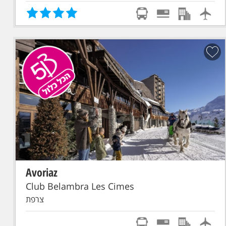
Avoriaz
הכל כלול
סקי פס מורחב
טיסת אל על: תל-אביב - GENEVE
Club Belambra Les Cimes
צרפת