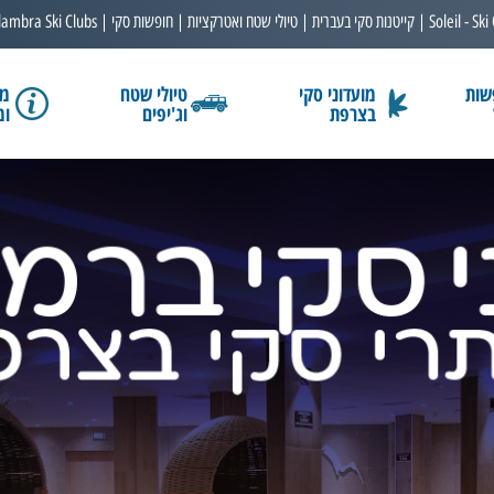
Soleil - Ski
קייטנות סקי בעברית
טיולי שטח ואטרקציות
חופשות סקי
lambra Ski Clubs
שות
מועדוני סקי
טיולי שטח
מב
בצרפת
וג'יפים
ומ