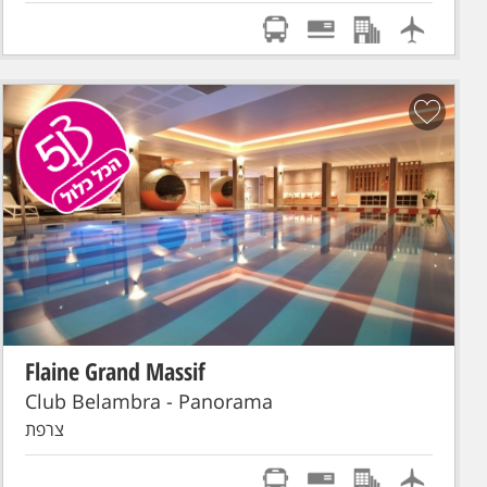
Flaine Grand Massif
הכל כלול!
סקי פס מורחב
טיסת אל על: תל-אביב - GENEVE
Club Belambra - Panorama
צרפת