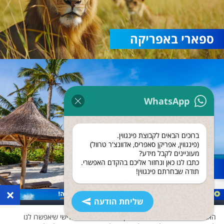
ספארי באפריקה
WhatsApp
ברוכים הבאים לקבוצת פינגווין.
(פינגווין, אפריקן סאפריס, אדוונצ'ר טרוול)
מעוניינים לקבל מידע?
כתבו לנו כאן ונחזור אליכם בהקדם האפשרי.
נופש בזנזיבר
תודה שבחרתם פינגווין!
×
שליחת הודעה
האתר שלנו משתמש בעוגיות ואוסף נתונים גם לצד שלישי שיאפשרו לנו