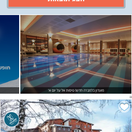
›
‹
מועדון בלמברה חדש! טיסות אל על יום א'
›
‹