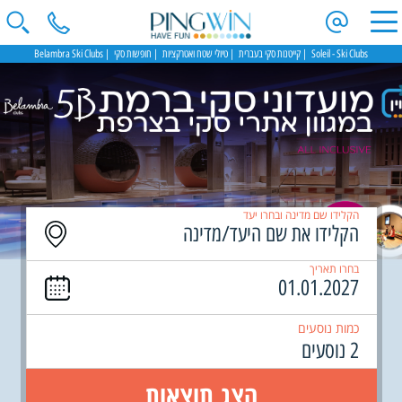
Soleil - Ski Clubs
קייטנות סקי בעברית
טיולי שטח ואטרקציות
חופשות סקי
Belambra Ski Clubs
הקלידו שם מדינה ובחרו יעד
בחרו תאריך
כמות נוסעים
2 נוסעים
הצג תוצאות