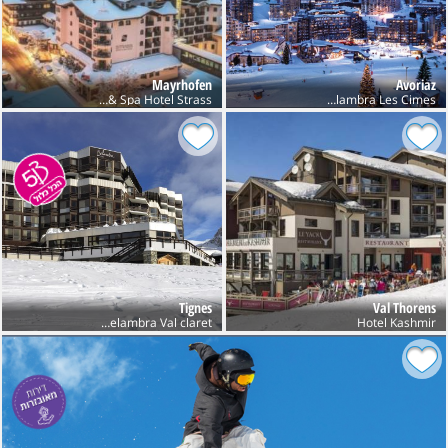
Mayrhofen
Avoriaz
Sport & Spa Hotel Strass
Club Belambra Les Cimes
Tignes
Val Thorens
Hotel Kashmir
Club Belambra Val claret חנוכה