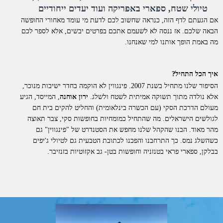
טיולי שטח, ספארי באפריקה ועוד יעדים ייחודיים
אם הגעתם לדף הזה, כנראה שחשוב לכם לדעת מי עומד מאחורי החופשה
הבאה שלכם. אז ננסה לא לשעמם אתכם בפרטים יבשים, אלא לספר לכם
מה באמת הופך אותנו למי שאנחנו.
איך הכל התחיל?
הסיפור שלנו מתחיל בשנת 2007. פינגווין לא הוקמה בחדר ישיבות מנוכר,
אלא נולדה מתוך תשוקה אמיתית לשטח ולשלג.
ירון אוחנה
, המייסד, הגיע
מעולם הדרכת הסקי (עם הכשרה בינלאומית) והחליט להקים בית חם
לגולשים הישראלים. מה שהתחיל כמומחיות בחופשות סקי, צבר תאוצה
מהר מאוד. הבנו שהקהל שלנו מחפש את הסטנדרט של "פינגווין" גם
כשהשלג נמס. כך התרחבנו והפכנו לכתובת הטבעית גם לטיולי ג'יפים
בבלקן, ספארי פראי בטנזניה וחופשות בטן- גב אקזוטיות בזנזיבר.
למה דווקא איתנו?
אנחנו לא סתם "מתווכים". פינגווין היא חברת תיירות סיטונאית וחברה
רשמית בארגון התעופה הבינלאומי
IATA
. כל החופשות שאנו מציעים
מוצעות ללקוחות בשיווק ישיר.
מה זה אומר מבחינתכם?