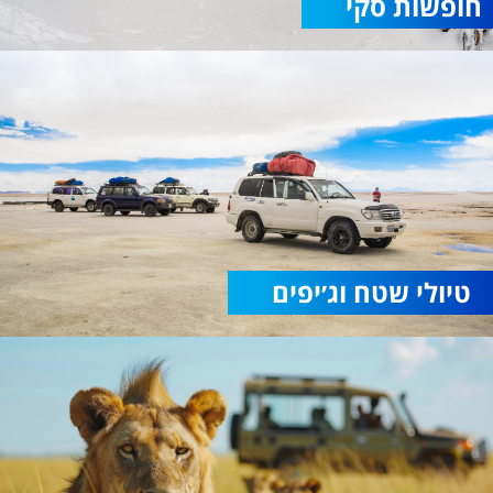
חופשות סקי
טיולי שטח וג׳יפים