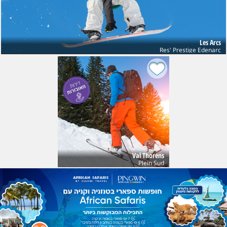
Les Arcs
Res' Prestige Edenarc
Val Thorens
Plein Sud