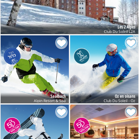
Les 2 Alpes
Club Du Soleil L2A
Saalbach
Oz en oisans
Alpin Resort & Spa
Club Du Soleil - Oz