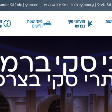
Soleil - Ski
קייטנות סקי בעברית
טיולי שטח ואטרקציות
חופשות סקי
lambra Ski Clubs
שות
מועדוני סקי
טיולי שטח
מב
בצרפת
וג'יפים
ומ