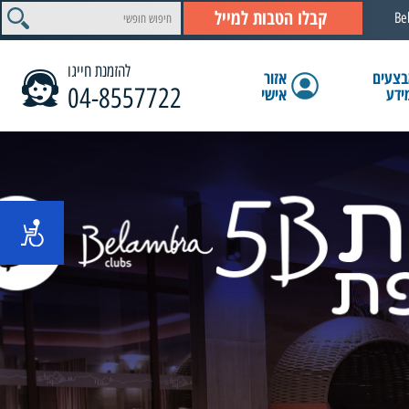
קבלו הטבות למייל
Be
להזמנת חייגו
צעים
אזור
04-8557722
ידע
אישי