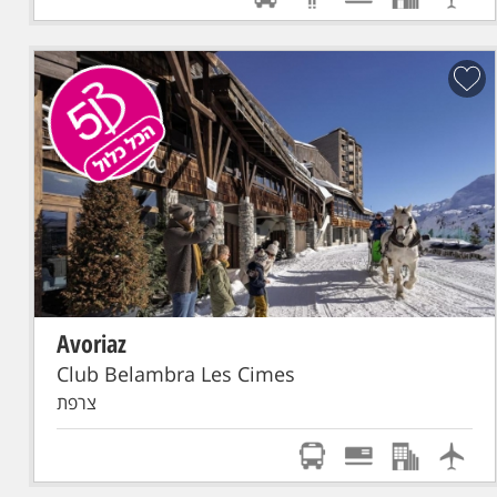
Avoriaz
הכל כלול
סקי פס מורחב
טיסת אל על: תל-אביב - GENEVE
Club Belambra Les Cimes
צרפת