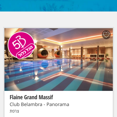
Flaine Grand Massif
הכל כלול!
סקי פס מורחב
טיסת אל על: תל-אביב - GENEVE
Club Belambra - Panorama
צרפת