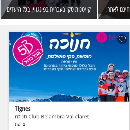
חינם לאתר!
קייטנות סקי בעברית בפינגווין בכל היעדים
Tignes
הכל כלול
סקי פס מורחב
טיסת פינגווין: תל-אביב - גרנובל - Grenoble
טיסת פינגווין לגרנובל . כבודה: תיק יד עד 7 ק"ג, מזוודה + ציוד סקי עד
23 ק"ג
Club Belambra Val claret חנוכה
צרפת