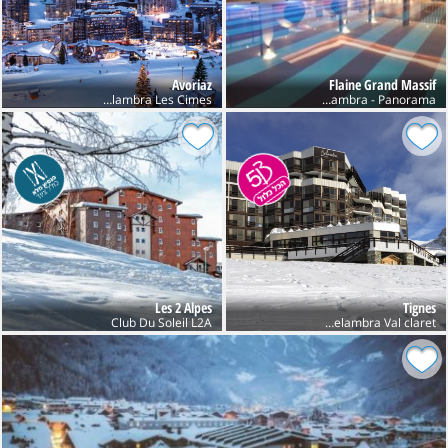
Avoriaz
Flaine Grand Massif
Club Belambra Les Cimes
Club Belambra - Panorama
Les 2 Alpes
Tignes
Club Belambra Val claret חנוכה
Club Du Soleil L2A