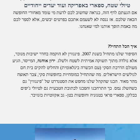
טיולי שטח, ספארי באפריקה ועוד יעדים ייחודיים
אם הגעתם לדף הזה, כנראה שחשוב לכם לדעת מי עומד מאחורי החופשה
הבאה שלכם. אז ננסה לא לשעמם אתכם בפרטים יבשים, אלא לספר לכם
מה באמת הופך אותנו למי שאנחנו.
איך הכל התחיל?
הסיפור שלנו מתחיל בשנת 2007. פינגווין לא הוקמה בחדר ישיבות מנוכר,
אלא נולדה מתוך תשוקה אמיתית לשטח ולשלג.
ירון אוחנה
, המייסד, הגיע
מעולם הדרכת הסקי (עם הכשרה בינלאומית) והחליט להקים בית חם
לגולשים הישראלים. מה שהתחיל כמומחיות בחופשות סקי, צבר תאוצה
מהר מאוד. הבנו שהקהל שלנו מחפש את הסטנדרט של "פינגווין" גם
כשהשלג נמס. כך התרחבנו והפכנו לכתובת הטבעית גם לטיולי ג'יפים
בבלקן, ספארי פראי בטנזניה וחופשות בטן- גב אקזוטיות בזנזיבר.
למה דווקא איתנו?
אנחנו לא סתם "מתווכים". פינגווין היא חברת תיירות סיטונאית וחברה
רשמית בארגון התעופה הבינלאומי
IATA
. כל החופשות שאנו מציעים
מוצעות ללקוחות בשיווק ישיר.
מה זה אומר מבחינתכם?