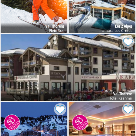
Val Thorens
Les 2 Alpes
Plein Sud
Club Belambra Les Cretes
Val Thorens
Hotel Kashmir