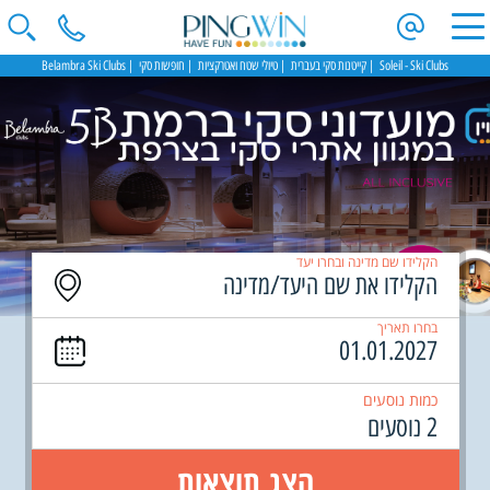
Soleil - Ski Clubs
קייטנות סקי בעברית
טיולי שטח ואטרקציות
חופשות סקי
Belambra Ski Clubs
הקלידו שם מדינה ובחרו יעד
בחרו תאריך
כמות נוסעים
2 נוסעים
הצג תוצאות