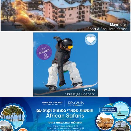
Mayrhofen
Sport & Spa Hotel Strass
Les Arcs
Res' Prestige Edenarc