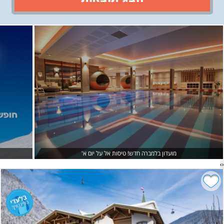
›
‹
מועדון בלמברה חדש! טיסות אל על יום א'
›
‹