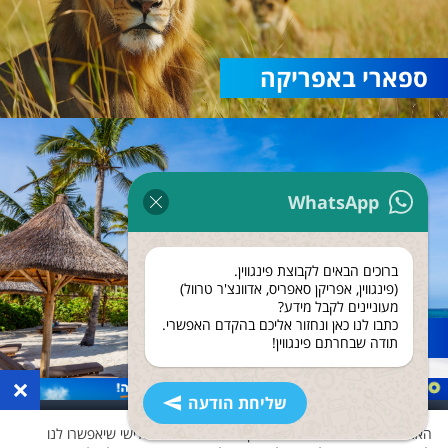
ספארי באפריקה
WhatsApp
ברוכים הבאים לקבוצת פינגווין.
(פינגווין, אפריקן סאפריס, אדוונצ'ר טרוול)
מעוניינים לקבל מידע?
כתבו לנו כאן ונחזור אליכם בהקדם האפשרי.
נופש בזנזיבר
תודה שבחרתם פינגווין!
×
שליחת הודעה
האתר שלנו משתמש בעוגיות ואוסף נתונים גם לצד שלישי שיאפשרו לנו