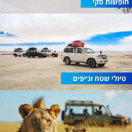
חופשות סקי
טיולי שטח וג׳יפים