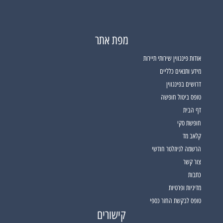
מפת אתר
אודות פינגווין שירותי תיירות
מידע ותנאים כלליים
דרושים בפינגווין
טופס ביטול חופשה
דף הבית
חופשת סקי
קלאב מד
הרשמה לניוזלטר חודשי
צור קשר
כתבות
מדיניות ופרטיות
טופס לבקשת החזר כספי
קישורים