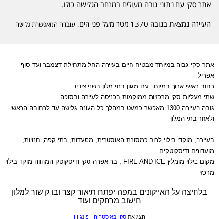
אתר סקי עם נתוני גובה מעולים במרחב הגלישה כולו.
העיירה נמצאת בגובה 1370 מטר מעל פני הים,
עובדה המאפשרת גלישה
ישירה כמעט במהלך כל העונה עד לרחובה הראשי ולאזור בתי המלון,
החל מדצמבר
עד סוף אפריל.
טיפוס של 1900 מטר ואתם בתחנה העליונה מביטים אל העולם מקרחון
אתר סקי גבוה במיוחד מבטיח חיים בעיירה החל מתחילת דצמבר ועד סוף
בגובה 3250 מטר מעל פני הים.
אפריל
רחוב ראשי ארוך במיוחד עם מגוון בתי מלון
בשני צידיו
שתי מעליות סקי ממוקמות בכניסה לעיירה ובסופה.
שתי מעליות סקי מרכזיות ממוקמות בכניסה לעיירה ובסופה
גובה העיירה 1300 מאפשר כמעט במהלך כל העונה גלישה עד לרחובה הראשי
רחובה הראשי של סולדן ארוך במיוחד עם מגוון בתי מלון בשני צדיו.
ולאזור בתי המלון
מוקדי בילוי, מסעדות ובתי קפה, חנויות לרכישת מוצרים וסחורות
הקשורים לענף הסקי או צרכים אישיים.
בעיירה, מוקדי בילוי לרוב כמסורת האוסטרית, מסעדות, בתי קפה, חנויות,
וכמובן חיי לילה מסיבות מועדונים ודיסקוטקים את כל אלה תמצאו בסולדן
העיירה.
מועדונים ודיסקוטקים
מקום בילוי מומלץ FIRE AND ICE , בר אפרה סקי ודיסקוטק המהווה מוקד בילוי
מקום בילוי מומלץ הוא FIRE AND ICE בר אפרה סקי ודיסקוטק המהווה
מרכזי
מוקד בילוי מרכזי.
בלחיצה על האייקונים במפה יפתח תיאור קצר ובו קישור למלון
פעם פינגווין ... תמיד פינגווין
חישוב מרחקים ועוד
הצג את
סקי באוסטריה - פינגווין