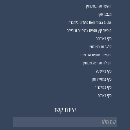
חופשת סקי בפינגווין
מבצעי סקי
Belambra Clubs מועדוני בלמברה
חופשת קיץ אלפים צרפתיים וריביירה
סקי באנדורה
קלאב מד בפינגווין
חופשה באלפים הצרפתיים
חבילות סקי של פינגווין
סקי באישגיל
סקי במאיירהופן
סקי בבולגריה
סקי בצרפת
יצירת קשר