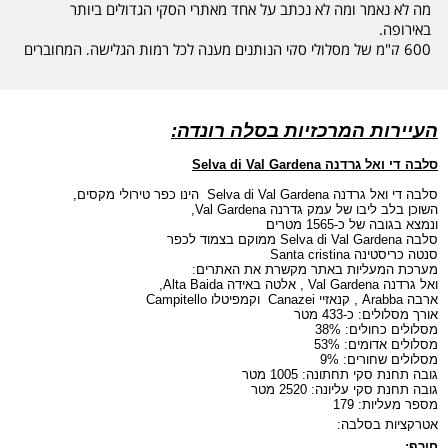
מה לא נאמר ומה לא נכתב על אחד מאתרי הסקי הגדולים ביותר
באירופה.
600 ק"מ של מסלולי סקי הנותנים מענה לכל רמות הגלישה, המחוברים
ברשת מעליות משוכללת ובסקי פס מרחבי אחד.
אזור הגלישה ידוע בעיקר במסלול הטבעתי המקיף את המרחב אותו ניתן
לגלוש במסלולים מסומנים החוצים את כל עיירות הסקי באזור.
העיירות המרכזיות בסלה רונדה:
באפשרותכם ללון בעיירות תוססות כמו גם בעיירות סקי בעלות אופי רגוע
סלבה די ואל גרדנה
Selva di Val Gardena
יותר.
סלבה די ואל גרדנה
Selva di Val Gardena
הינו כפר טירולי מקסים,
רוצים לקבל יעוץ מקצועי והמלצה על חופשת סקי בתפירה אישית.
השוכן בלב ליבו של עמק גדרנה
Val Gardena
,
ונמצא בגובה של כ-
1565 מטרים
צרו קשר עם נציגי החברה כבר עכשיו.
סלבה
Selva di Val Gardena
ממוקם
בצמוד לכפר
סנטה כריסטינה
Santa cristina
כי חופשת סקי באיטליה ... רק בפינגווין
מערכת המעליות באתר מקשרת את האתרים:
ואל גרדנה
Val Gardena
, אלטה באידה
Alta Baida
,
ארבה
Arabba
, קנאזיי
Canazei
וקמפיטלו
Campitello
אורך מסלולים: כ-
433 מטר
מסלולים כחולים: 38%
מסלולים אדומים: 53%
מסלולים שחורים: 9%
גובה תחנת סקי תחתונה:
1005 מטר
גובה תחנת סקי עליונה:
2520 מטר
מספר מעליות: 179
אטרקציות בסלבה:
חורף: