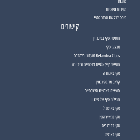
כתבות
מדיניות ופרטיות
טופס לבקשת החזר כספי
קישורים
חופשת סקי בפינגווין
מבצעי סקי
Belambra Clubs מועדוני בלמברה
חופשת קיץ אלפים צרפתיים וריביירה
סקי באנדורה
קלאב מד בפינגווין
חופשה באלפים הצרפתיים
חבילות סקי של פינגווין
סקי באישגיל
סקי במאיירהופן
סקי בבולגריה
סקי בצרפת