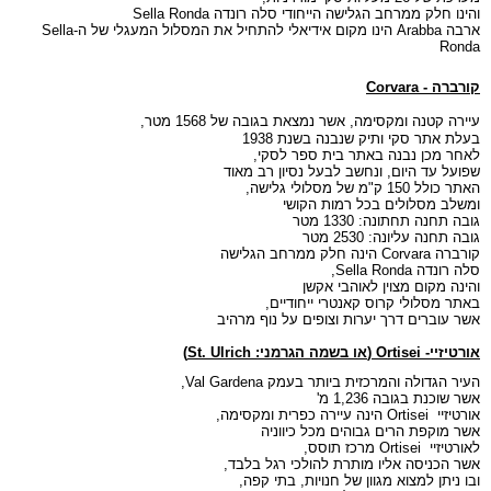
והינו חלק ממרחב הגלישה הייחודי סלה רונדה
Sella Ronda
ארבה
Arabba
הינו מקום אידיאלי להתחיל את המסלול המעגלי של ה-Sella
Ronda
קורברה -
Corvara
עיירה קטנה ומקסימה, אשר נמצאת בגובה של
1568 מטר
,
בעלת אתר סקי ותיק שנבנה בשנת 1938
לאחר מכן נבנה באתר בית ספר לסקי,
שפועל עד היום, ונחשב לבעל נסיון רב מאוד
האתר כולל
150 ק"מ
של מסלולי גלישה,
ומשלב מסלולים בכל רמות הקושי
גובה תחנה תחתונה:
1330 מטר
גובה תחנה עליונה:
2530 מטר
קורברה
Corvara
הינה חלק ממרחב הגלישה
סלה רונדה
Sella Ronda
,
והינה מקום מצוין לאוהבי אקשן
באתר מסלולי קרוס קאנטרי ייחודיים,
אשר עוברים דרך יערות וצופים על נוף מרהיב
אורטיזיי-
) Ortisei
או בשמה הגרמני:
St. Ulrich
)
העיר הגדולה והמרכזית ביותר בעמק
Val Gardena
,
אשר שוכנת בגובה
1,236 מ'
אורטיזיי
Ortisei
הינה עיירה כפרית ומקסימה,
אשר מוקפת הרים גבוהים מכל כיווניה
לאורטיזיי
Ortisei
מרכז תוסס,
אשר הכניסה אליו מותרת להולכי רגל בלבד,
ובו ניתן למצוא מגוון של חנויות, בתי קפה,