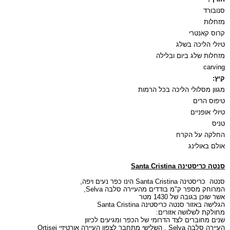
סנובורד
מזחלות
קרוס קאנטרי
טיולי הליכה בשלג
מזחלות שלג ביום ובלילה
carving
קיץ:
מגוון מסלולי הליכה בכל הרמות
טיפוס הרים
טיולי אופניים
טניס
החלקה על הקרח
אולם באולינג
סנטה כריסטינה
Santa Cristina
סנטה
כריסטינה
Santa Cristina
הינו כפר נעים ויפה,
המרוחק מספר ק"מ בודדים מהעיירה סלבה
Selva
,
אשר שוכן בגובה של
1430 מטר
הגלישה באזור סנטה כריסטינה
Santa Cristina
מחולקת לשלושה אזורים:
שנים מחוברים לצד הדרומי של הכפר ומגיעים לכיוון
העיירה סלבה
Selva
, השלישי מתחבר לצפון העיירה אורטיזיי
Ortisei