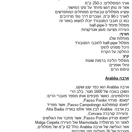
אורך המסלולים: כ-
250 ק"מ
אזור זה נותן דגש מיוחד על סקי המישור,
ומציע מסלולים טבעתיים מפותלים המתפרשים
לאורך כ-
90 ק"מ
, ועוברים דרך נופי מרהיבים
כמו כן חובבי הסנובורד יוכלו למצוא באזור זה
מסלול מיוחד ל-
half-pipe
העיירה מציעה מגוון אטרקציות:
חורף:
מזחלות שלג
מסלול
half-pipe
לחובבי הסנובורד
היכל ספורט להוקי
החלקה על הקרח
קיץ
:
מסלולי הליכה ברמות שונות
טיולי אופניים
טיפוס הרים
ארבה
Arabba
ארבה
Arabba
הוא כפר קטן ושקט,
השוכן בגובה של
1600 מטר,
בלב הרי
הדולומיטים,
כאשר מקיפים אותו מספר מעברי הרים:
*פאסו
פורדוי
Passo Pordoi
,
*פאסו קומפולונגו
Passo Campolongo
, אשר מפריד
בין ארבה
Arabba
לבין אזור אלטו באדיה
Alta Badia
והעיירה קורברה
Corvara
,
*פאסו פורדון
Passo Pordon
, אשר מחבר את הגולשים
לאזור הר מרמולדה
Marmolada
ואל העיירה
Malga Ciepela
אזור הגלישה של ארבה
Arabba
כולל
62 ק"מ
של מסלולים,
מערכת של 26 מעליות סקי מודרניות,