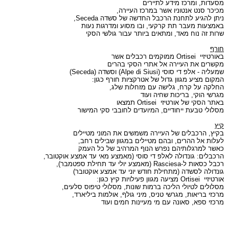
מסעדות, ומרכז מידע לתיירים
מכיכר סנט אנטוניו אשר במרכז העיירה,
ניתן להגיע לתחנת הרכבל החדשה של סשדה
Seceda
,
באמצעות מעבר תת קרקעי, ובו מסוע ומדרגות נעות
שרות זה נוח מאד, ומתאים ביותר עבור גולשי הסקי
חורף
באורטיזיי
Ortisei
ממוקמים רכבלים אשר
מקשרים את העיירה
אל אתרי הסקי בהרים
שמעליה - אלפ די סוסי (
Alpe di Siusi
) וסשדה (
Seceda
)
המקום מציע מגוון גדול של אטרקציות חורף כגון:
החלקה על קרח,
גלישה עם מזחלות שלג,
מגרשי הוקי
,
בריכות שחיה ועוד
באתר הסקי של אורטיזי
Ortisei
תמצאו
מסלולי טבעת ייחודיים, המיועדים לחובבי סקי המישור
קיץ
בקיץ, הרכבלים של העיירה משמשים את המוני מטיילים
לעלות אל ההרים, ובהם מטיילים במגוון שבילים רחב,
כאשר למרגלותיהם נפרש הנוף המרהיב של כל העמק
הרכבלים: גונדולה לאלפ די סוסי (מאמצע מאי עד אמצע אוקטובר,
רכבל כסאות ל-
Rasciesa
(מאמצע יולי עד תחילת ספטמבר),
גונדולה לסשדה (מתחילת חודש יוני עד אמצע אוקטובר)
אורטיזיי
Ortisei
מציעה מגוון פעילויות קיץ כגון:
מסלולים לטיולי הליכה ברמות שונות, מסלולי טיפוס סלעים,
מרכזי בריאות, מגרשי טניס, מיני גולף, אולמות ביליארד,
מרכזי ספא, סאונה עם מי מעיינות חמים ועוד