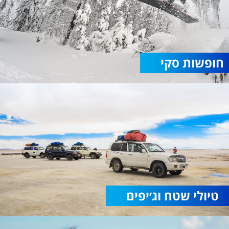
חופשות סקי
טיולי שטח וג׳יפים