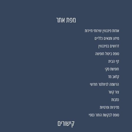
מפת אתר
אודות פינגווין שירותי תיירות
מידע ותנאים כלליים
דרושים בפינגווין
טופס ביטול חופשה
דף הבית
חופשת סקי
קלאב מד
הרשמה לניוזלטר חודשי
צור קשר
כתבות
מדיניות ופרטיות
טופס לבקשת החזר כספי
קישורים