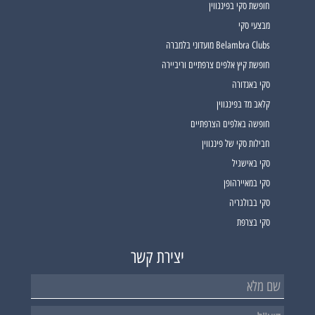
חופשת סקי בפינגווין
מבצעי סקי
Belambra Clubs מועדוני בלמברה
חופשת קיץ אלפים צרפתיים וריביירה
סקי באנדורה
קלאב מד בפינגווין
חופשה באלפים הצרפתיים
חבילות סקי של פינגווין
סקי באישגיל
סקי במאיירהופן
סקי בבולגריה
סקי בצרפת
יצירת קשר