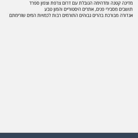
מדינה קטנה ומדהימה הגובלת עם דרום צרפת וצפון ספרד
תושבים מסבירי פנים, אתרים היסטוריים והמון טבע
אנדורה מבורכת בהרים גבוהים התורמים רבות לכמויות המים שזרימתם
צובעת את הנוף בירוק וממלאת את האגמים
חבילות הנופש של פינגווין שירותי תיירות לאנדורה בקיץ כוללות :
טיסות לברצלונה, השכרת רכב כולל ביטוח לשני נהגים, מלונות או בתי
דירות באנדורה
בתוספת *מתנה מסלול "פינגווין אישי" עם המלצות לפארקים, פעילויות
קיץ לכל המשפחה וביחוד לילדים
רכיבה על אופניים וסוסים, מסלולי קרטינג, עלייה ברכבל וירידה במתקני
אומגה ארוכים
מסלולי ג'יפים, טרקטורונים לכל גיל, רכבות הרים, כרכרות כלבים ועוד
המון פעילויות מהנות
קניות ללא מס ומכס באנדורה
כנסו לדף הפייס בוק שלנו תיירות אחרת - פינגווין וצפו בתמונות
ותגובות הנוסעים
או לדף הכתבות אנדורה – טיולי קיץ למשפחות
פעם פינגווין ... תמיד פינגווין