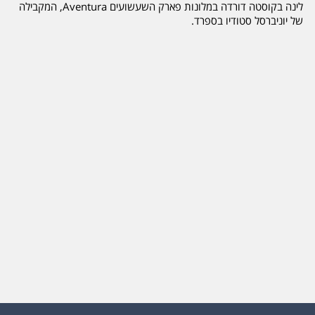
לינה בקוסטה דורדה במלונות פארק השעשועים Aventura, המקבילה
של יוניברסל סטודיו בספרד.
מתקנים, רכבות הרים, חוויות תרבות של מדינות והופעות שונות החל
מסין והמזרח הרחוק, פולינזיה המזרח התיכון והמערב הפרוע.
בסמוך שוכן לו פארק המים.
בהחלט חופשת קיץ מומלצת למשפחות עם ילדים.
מרכיבי החבילה כוללים טיסה לברצלונה הלוך חזור, אירוח על בסיס
משתנה בהתאם לבחירת הלקוח, כניסה חופשית לפארק השעשועים
ולכל המתקנים לשוהים במלונות הפארק.
פעם פינגווין ... תמיד פינגווין
כנסו לצפייה בסרטונים מפארק AVENTURA ספרד