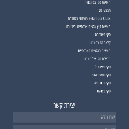
חופשת סקי בפינגווין
מבצעי סקי
Belambra Clubs מועדוני בלמברה
חופשת קיץ אלפים צרפתיים וריביירה
סקי באנדורה
קלאב מד בפינגווין
חופשה באלפים הצרפתיים
חבילות סקי של פינגווין
סקי באישגיל
סקי במאיירהופן
סקי בבולגריה
סקי בצרפת
יצירת קשר