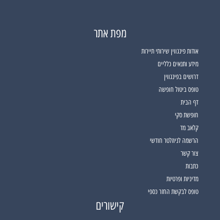
מפת אתר
אודות פינגווין שירותי תיירות
מידע ותנאים כלליים
דרושים בפינגווין
טופס ביטול חופשה
דף הבית
חופשת סקי
קלאב מד
הרשמה לניוזלטר חודשי
צור קשר
כתבות
מדיניות ופרטיות
טופס לבקשת החזר כספי
קישורים