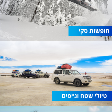
חופשות סקי
טיולי שטח וג׳יפים