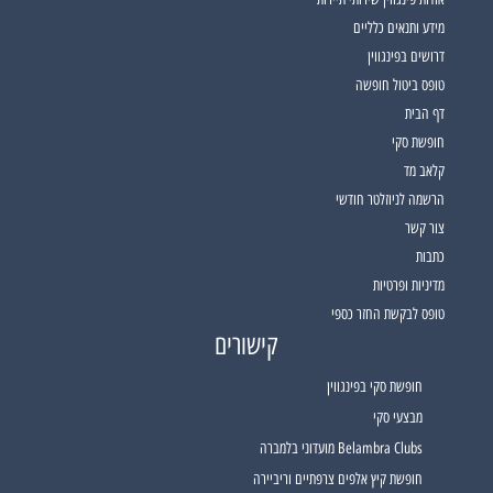
מידע ותנאים כלליים
דרושים בפינגווין
טופס ביטול חופשה
דף הבית
חופשת סקי
קלאב מד
הרשמה לניוזלטר חודשי
צור קשר
כתבות
מדיניות ופרטיות
טופס לבקשת החזר כספי
קישורים
חופשת סקי בפינגווין
מבצעי סקי
Belambra Clubs מועדוני בלמברה
חופשת קיץ אלפים צרפתיים וריביירה