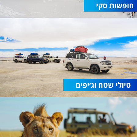
חופשות סקי
טיולי שטח וג׳יפים