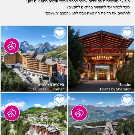
חופשה משפחתית עם ילדים צריכה להכיל מספר גורמים רלוונטיים כגון :
כיצד לבחור יעד לחופשה בהתאם לתקציב?
להתאים את תקופת החופשה מבלי להגיע למצב "משעמם"
סוגי פעילות הספורט בהתאם לרמת הכושר של המשתתפים
תחומי עניין כגון ביקורים באתרים היסטוריים מוזיאונים ופסטיבלים, נופים וטבע, מהו
העיתוי הנכון?
התאמת רמת וסוג האירוח במלון או בית דירות, האם לבחור לינה וארוחת בוקר, חצי או
פנסיון מלא + שתייה
אולי שמה עדיף אירוח כפרי בווילה או צימר עם מטבח
פינגווין שירותי תיירות בע"מ מציעה שירות ייחודי *מתנה ללקוחות החברה
בניית מסלול במסגרת
פינגווין אישי
הנותן מענה
וידע מקצועי מתוך הבנת צרכי הלקוח
והכרת יעדי החופשה
Bansko
האלפים הצרפתיים - Les 2 Alpes
Club Belambra Les Cretes - Summer
Four Points by Sheraton