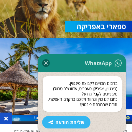
ספארי באפריקה
WhatsApp
ברוכים הבאים לקבוצת פינגווין.
(פינגווין, אפריקן סאפריס, אדוונצ'ר טרוול)
מעוניינים לקבל מידע?
כתבו לנו כאן ונחזור אליכם בהקדם האפשרי.
נופש בזנזיבר
תודה שבחרתם פינגווין!
×
שליחת הודעה
האתר שלנו משתמש בעוגיות ואוסף נתונים גם לצד שלישי שיאפשרו לנו