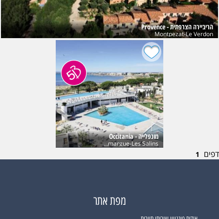
הריביירה הצרפתית - Provence
Montpezat-Le Verdon
מונפלייה - Occitania
Port Camargue-Les Salins
דפים
1
מפת אתר
אודות פינגווין שירותי תיירות