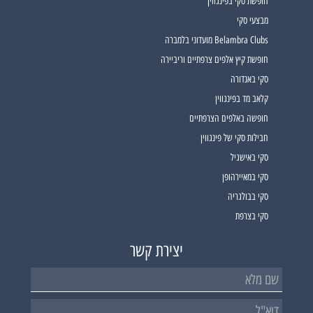
חופשת סקי בפינגווין
מבצעי סקי
Belambra Clubs מועדוני בלמברה
חופשת קיץ אלפים צרפתיים וריביירה
סקי באנדורה
קלאב מד בפינגווין
חופשה באלפים הצרפתיים
חבילות סקי של פינגווין
סקי באישגיל
סקי במאיירהופן
סקי בבולגריה
סקי בצרפת
יצירת קשר