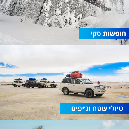
חופשות סקי
טיולי שטח וג׳יפים