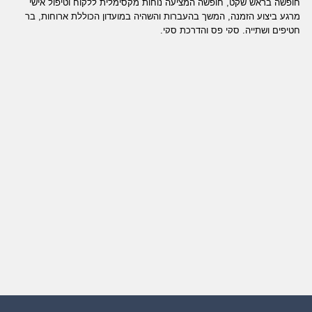
חופשה בראש שקט, חופשה המציעה נוחות מקסימלית ללקוח וטיפול אישי
מרגע ביצוע הזמנה, המשך בהעברות והשהיה במועדון הכוללת ארוחות, בר
חטיפים ושתייה, סקי פס והדרכת סקי.
פינגווין מתמחה בשיווק חופשות סקי במסגרת מועדוני קלאב מד, התמחות זו
מבטיחה ללקוח ייעוץ אישי ומידע אמין ומפורט על המועדון המוצע בשילוב
עשרות תמונות להמחשת המועדון ללקוח.
בנוסף... הטבות ייחודיות למזמיני קלאב מד בפינגווין!
רוצים לקבל מידע נוסף על החופשות המוצעות, צרו קשר ואחד מנציגי פינגווין
המתמחה בשיווק חופשות קלאב מד יענה לכם באדיבות ובסבלנות. כי
בפינגווין אנחנו מאמינים בשירות ומידע מקצועי ואמין.
יצאנו פינגווין