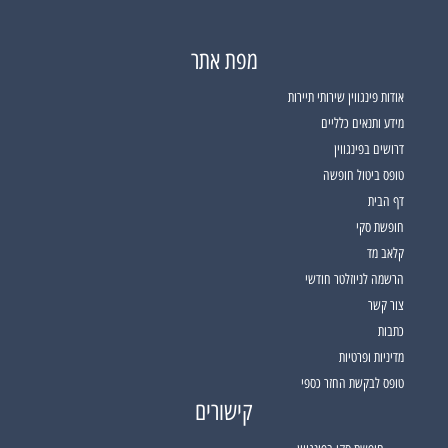
מפת אתר
אודות פינגווין שירותי תיירות
מידע ותנאים כלליים
דרושים בפינגווין
טופס ביטול חופשה
דף הבית
חופשת סקי
קלאב מד
הרשמה לניוזלטר חודשי
צור קשר
כתבות
מדיניות ופרטיות
טופס לבקשת החזר כספי
קישורים