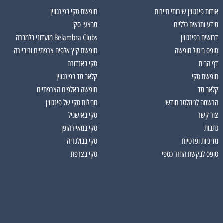
אודות פינגווין שירותי תיירות
חופשת סקי בפינגווין
מידע ותנאים כלליים
מבצעי סקי
דרושים בפינגווין
Belambra Clubs מועדוני בלמברה
טופס ביטול חופשה
חופשת קיץ אלפים צרפתיים וריביירה
דף הבית
סקי באנדורה
חופשת סקי
קלאב מד בפינגווין
קלאב מד
חופשה באלפים הצרפתיים
הרשמה לניוזלטר חודשי
חבילות סקי של פינגווין
צור קשר
סקי באישגיל
כתבות
סקי במאיירהופן
מדיניות ופרטיות
סקי בבולגריה
טופס לבקשת החזר כספי
סקי בצרפת