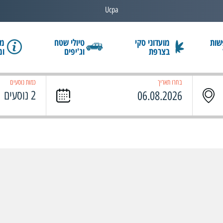
Ucpa
שות
מועדוני סקי
טיולי שטח
מב
בצרפת
וג'יפים
ומ
בחרו תאריך
כמות נוסעים
2 נוסעים