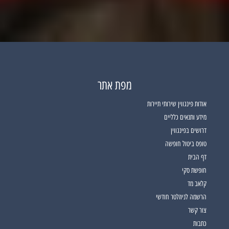
10
9
8
7
6
5
4
3
2
1
12
11
מפת אתר
אודות פינגווין שירותי תיירות
מידע ותנאים כלליים
דרושים בפינגווין
טופס ביטול חופשה
דף הבית
חופשת סקי
קלאב מד
הרשמה לניוזלטר חודשי
צור קשר
כתבות