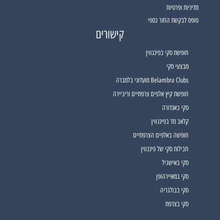
מדיניות ופרטיות
טופס לבקשת החזר כספי
קישורים
חופשת סקי בפינגווין
מבצעי סקי
Belambra Clubs מועדוני בלמברה
חופשת קיץ אלפים צרפתיים וריביירה
סקי באנדורה
קלאב מד בפינגווין
חופשה באלפים הצרפתיים
חבילות סקי של פינגווין
סקי באישגיל
סקי במאיירהופן
סקי בבולגריה
סקי בצרפת