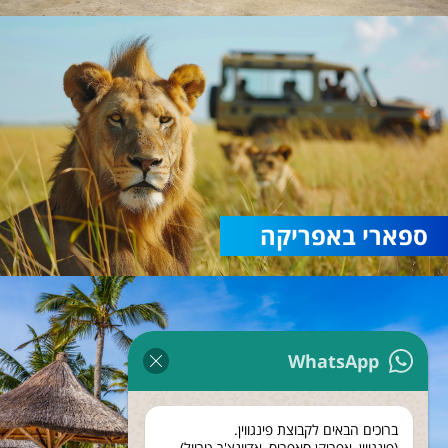
ספארי באפריקה
WhatsApp
ברוכים הבאים לקבוצת פינגווין.
(פינגווין, אפריקן סאפריס, אדוונצ'ר טרוול)