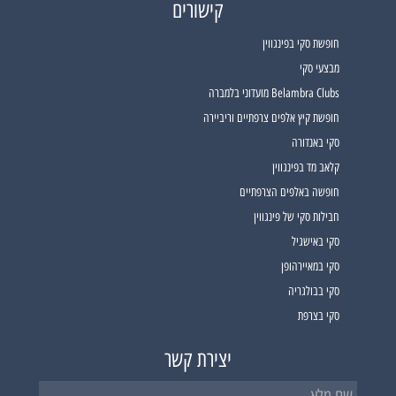
קישורים
חופשת סקי בפינגווין
מבצעי סקי
Belambra Clubs מועדוני בלמברה
חופשת קיץ אלפים צרפתיים וריביירה
סקי באנדורה
קלאב מד בפינגווין
חופשה באלפים הצרפתיים
חבילות סקי של פינגווין
סקי באישגיל
סקי במאיירהופן
סקי בבולגריה
סקי בצרפת
יצירת קשר