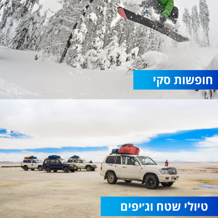
חופשות סקי
טיולי שטח וג׳יפים