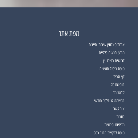
10
9
8
7
6
5
4
3
2
1
מפת אתר
אודות פינגווין שירותי תיירות
מידע ותנאים כלליים
דרושים בפינגווין
טופס ביטול חופשה
דף הבית
חופשת סקי
קלאב מד
הרשמה לניוזלטר חודשי
צור קשר
כתבות
מדיניות ופרטיות
טופס לבקשת החזר כספי