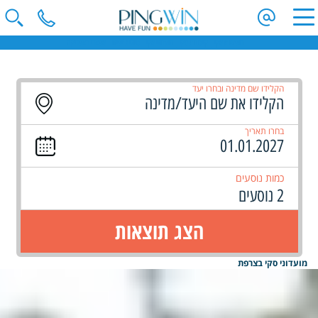
חופשות סקי | קייטנות סקי | מועדוני סקי | טיולי ג'יפים | ספארי באפריקה
הקלידו שם מדינה ובחרו יעד
בחרו תאריך
כמות נוסעים
2 נוסעים
הצג תוצאות
מועדוני סקי בצרפת
פורים - יום חמישי
חזרה לרשימת גלריות מלאה
נבחרו
0
תמונות - לחץ לצפיה ושליחה