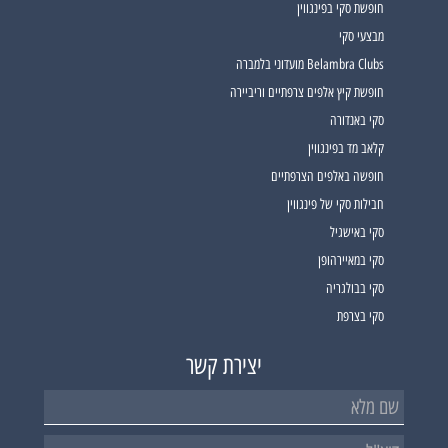
חופשת סקי בפינגווין
מבצעי סקי
Belambra Clubs מועדוני בלמברה
חופשת קיץ אלפים צרפתיים וריביירה
סקי באנדורה
קלאב מד בפינגווין
חופשה באלפים הצרפתיים
חבילות סקי של פינגווין
סקי באישגיל
סקי במאיירהופן
סקי בבולגריה
סקי בצרפת
יצירת קשר