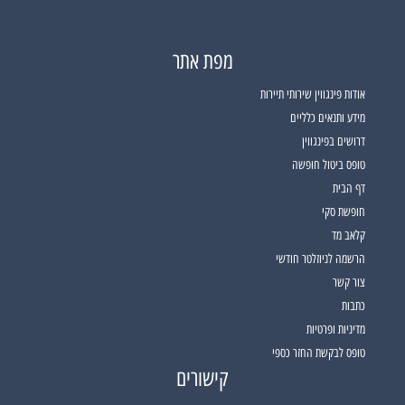
מפת אתר
אודות פינגווין שירותי תיירות
מידע ותנאים כלליים
דרושים בפינגווין
טופס ביטול חופשה
דף הבית
חופשת סקי
קלאב מד
הרשמה לניוזלטר חודשי
צור קשר
כתבות
מדיניות ופרטיות
טופס לבקשת החזר כספי
קישורים