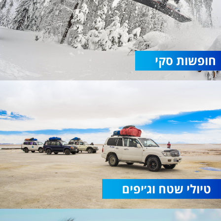
חופשות סקי
טיולי שטח וג׳יפים