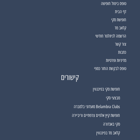
טופס ביטול חופשה
דף הבית
חופשת סקי
קלאב מד
הרשמה לניוזלטר חודשי
צור קשר
כתבות
מדיניות ופרטיות
טופס לבקשת החזר כספי
קישורים
חופשת סקי בפינגווין
מבצעי סקי
Belambra Clubs מועדוני בלמברה
חופשת קיץ אלפים צרפתיים וריביירה
סקי באנדורה
קלאב מד בפינגווין