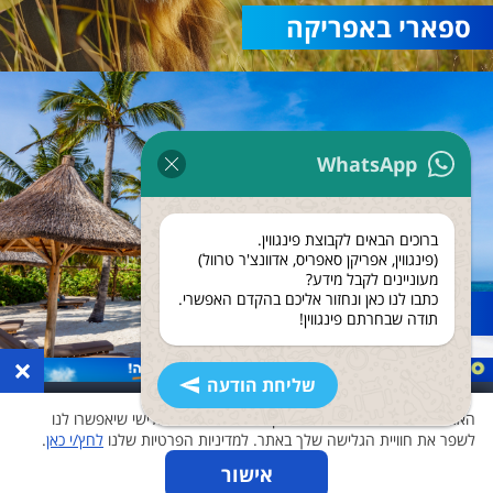
ספארי באפריקה
WhatsApp
ברוכים הבאים לקבוצת פינגווין.
(פינגווין, אפריקן סאפריס, אדוונצ'ר טרוול)
מעוניינים לקבל מידע?
כתבו לנו כאן ונחזור אליכם בהקדם האפשרי.
נופש בזנזיבר
תודה שבחרתם פינגווין!
×
שליחת הודעה
האתר שלנו משתמש בעוגיות ואוסף נתונים גם לצד שלישי שיאפשרו לנו
לשפר את חוויית הגלישה שלך באתר. למדיניות הפרטיות שלנו
לחץ/י כאן
.
אישור
0
0