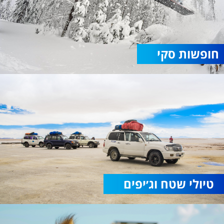
חופשות סקי
טיולי שטח וג׳יפים