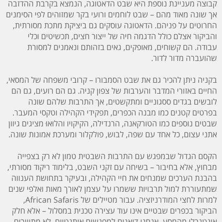
קבוצה מעניינת נוספת היא שבט הדאטוגה, הנמצא בקרבת ההדזבה
אך שונה מאוד מהם – שבט לוחמים ורועי בקר שמזוהים לפי הסימנים
החרוטים על פניהם. הדאטוגה עוסקים גם ביציקת מתכת מסורתית,
והביקור אצלם כולל הדגמה חיה של ייצור חצים, תכשיטים וכלי
עבודה. הם קשוחים, מאופקים, גאים בזהותם ונאמנים למסורת
שהועברה מדור לדור.
בקניה ניתן להכיר גם את שבט הסמבורו – קרובי משפחה של המסאי,
החיים באזורי המדבר והערבות של צפון קניה. גם הם רועים, גם הם
לובשים בגדים ססגוניים ומתקשטים, אך התרבות שלהם שונה
בפרטים קטנים כמו מבנה הכפרים, תפקידי הקהילה וטקסי המעבר.
שבטים נוספים כמו הטורקאנה, הרנדילה, הקיקויו והלוּאוּ מציגים גיוון
אתני עצום, כל אחד עם שפה, לבוש, פולקלור ומערכת אמונות שונה.
הקסם הגדול שבמפגש עם התרבות השבטית טמון לא רק בצפייה
מבחוץ, אלא בחיבור – בשיחה עם זקני השבט, בלימוד ריקוד מסורתי,
בהבנת הערכים שמנחים את חיי הקהילה, ובעיקר בתחושת הענווה
שמתעוררת למול תרבויות ששמרו על עצמן לאורך מאות ואלפי שנים
למרות לחצי המודרניזציה. עבור מטיילים של African Safaris,
הביקור בכפרים שבטיים אינו עוד עצירה טכנית במסלול – אלא חלק
אינטגרלי מהמסע. אנחנו דואגים למפגשים אותנטיים, לא מתויירים