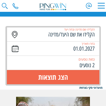
חופשות סקי | קייטנות סקי | מועדוני סקי | טיולי ג'יפים | ספארי באפריקה
הקלידו שם מדינה ובחרו יעד
בחרו תאריך
כמות נוסעים
2 נוסעים
הצג תוצאות
מועדוני סקי בצרפת