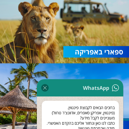
ספארי באפריקה
WhatsApp
ברוכים הבאים לקבוצת פינגווין.
(פינגווין, אפריקן סאפריס, אדוונצ'ר טרוול)
מעוניינים לקבל מידע?
כתבו לנו כאן ונחזור אליכם בהקדם האפשרי.
נופש בזנזיבר
תודה שבחרתם פינגווין!