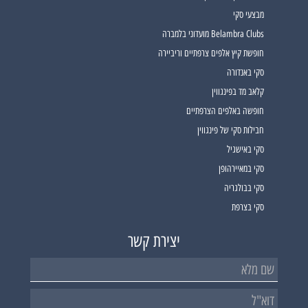
מבצעי סקי
Belambra Clubs מועדוני בלמברה
חופשת קיץ אלפים צרפתיים וריביירה
סקי באנדורה
קלאב מד בפינגווין
חופשה באלפים הצרפתיים
חבילות סקי של פינגווין
סקי באישגיל
סקי במאיירהופן
סקי בבולגריה
סקי בצרפת
יצירת קשר