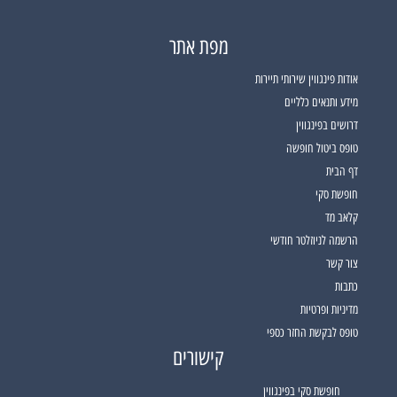
מפת אתר
אודות פינגווין שירותי תיירות
מידע ותנאים כלליים
דרושים בפינגווין
טופס ביטול חופשה
דף הבית
חופשת סקי
קלאב מד
הרשמה לניוזלטר חודשי
צור קשר
כתבות
מדיניות ופרטיות
טופס לבקשת החזר כספי
קישורים
חופשת סקי בפינגווין