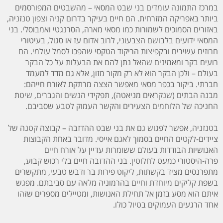
במרכז התמונה עומדים בני שבט המסאי – מהשבטים המפורסמים
ביותר באפריקה המזרחית. הם חיים בעיקר בדרום קניה וצפון טנזניה,
באזורים הסמוכים לשמורות כמו מסאי מארה, הסרנגטי ואמבוסלי. בני
המסאי ידועים בלבושם הצבעוני, לרוב אדום עז או סגול, בעיטורי
חרוזים עשירים ובקפיצות הריקוד הטקסי שהפכו לסמל עולמי. הם
רועים בקר ומאמינים שהאל נתן להם את הבעלות על כל הבקר
בעולם – ולכן הבקר הוא לא רק מקור מזון, אלא גם מדד למעמד
חברתי. ביקור בכפר מסאי מאפשר הצצה מרתקת לאורח חייהם:
מבנה הבתים (שנקראים מניאטה), תפקידי הנשים והגברים, שיטת
החניכה של הלוחמים הצעירים והקשר העמוק לטבע שסביבם.
בטנזניה, אפשר לפגוש גם את בני שבט ההדזבה – קבוצה קטנה של
ציידים-לקטים החיים בסמוך לאגם אייסי. מדובר באחת הקבוצות
האנושיות הבודדות בעולם ששומרות עדיין על אורח חיים
פרה-היסטורי כמעט לחלוטין. בני ההדזבה חיים בלי רכוש קבוע,
מתפרנסים מציד בקשתות, ליקוט פירות בר ודבש טבעי, מתקשרים
בשפת קליקים מיוחדת וחיים בהרמוניה מלאה עם סביבתם. מפגש
איתם הוא מסע בזמן אל תחילת האנושות, ומטיילים מספרים שזהו
אחד הרגעים העמוקים בטיול כולו.