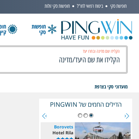
חופשת סקי
ביטוח רפואי לחו"ל
חופשות סקי זולות
חופשות
חופ
סקי
קיץ
הקלידו שם מדינה ובחרו יעד
מועדוני סקי בצרפת
הדילים החמים של PINGWIN
Borovets
Hotel Rila