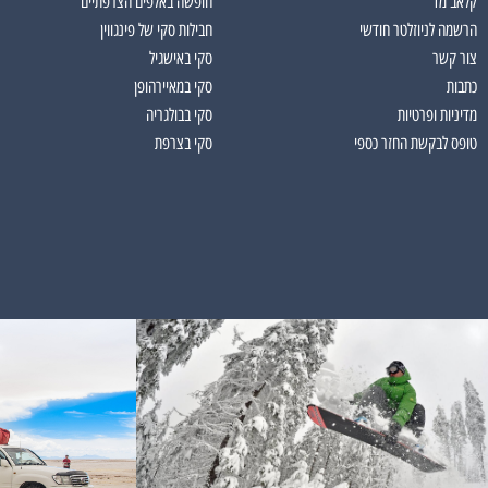
קלאב מד
חופשה באלפים הצרפתיים
הרשמה לניוזלטר חודשי
חבילות סקי של פינגווין
צור קשר
סקי באישגיל
כתבות
סקי במאיירהופן
מדיניות ופרטיות
סקי בבולגריה
טופס לבקשת החזר כספי
סקי בצרפת