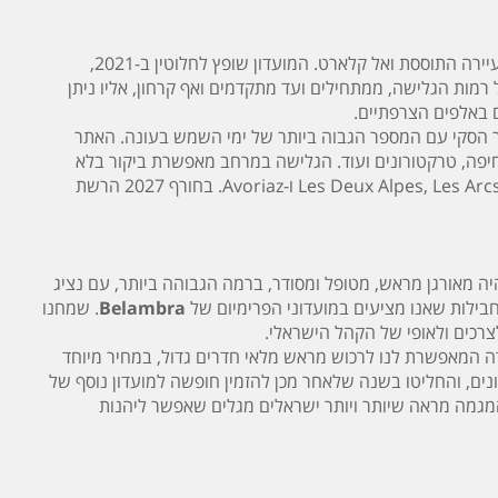
נמצא באתר הסקי טין (Tignes) בצרפת, במרכז העיירה התוססת ואל קלארט. המועדון שופץ לחלוטין ב-2021,
 ק"מ של מסלולים המתאימים לכל רמות הגלישה, ממתחילים ועד מתקדמים ואף קרחון, אליו ניתן
ם באלפים הצרפתיים.
ף 2024, נמצא בגראנד מאסיף (Grand Massif), הידוע כאתר הסקי עם המספר הגבוה ביותר של ימי השמש בעונה. האתר
נחי רחיפה, טרקטורונים ועוד. הגלישה במרחב מאפשרת ביקור בלא
פחות מחמש עיירות קסומות באזור, והכל בסקי-פס אחד. המועדונים הנוספים נמצאים ב-Les Deux Alpes, Les Arcs ו-Avoriaz. בחורף 2027 הרשת
ה מאורגן מראש, מטופל ומסודר, ברמה הגבוהה ביותר, עם נציג
בחבילות שאנו מציעים במועדוני הפרימיום של
Belambra
. שמחנו
ה המאפשרת לנו לרכוש מראש מלאי חדרים גדול, במחיר מיוחד
ים, והחליטו בשנה שלאחר מכן להזמין חופשה למועדון נוסף של
המגמה מראה שיותר ויותר ישראלים מגלים שאפשר ליהנות