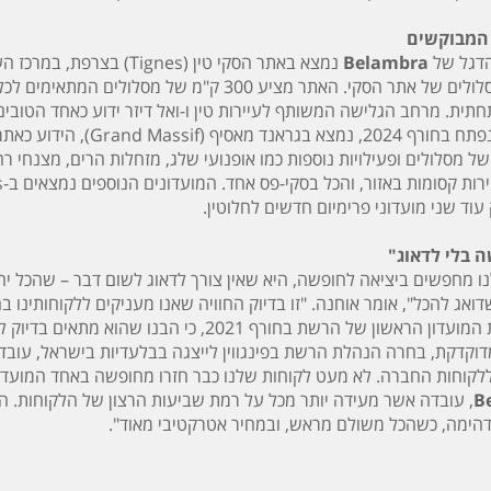
המבוקשים
הדגל של
Belambra
וממוקם על המסלולים של אתר הסקי. האתר מציע 300
תית. מרחב הגלישה המשותף לעיירות טין ו-ואל דיזר ידוע כאחד הטובי
מועדון נוסף, שנפתח בחור
265 ק"מ של מסלולים ופעילויות נוספות כמו אופנועי שלג, מזחלות הרים, מצ
וד שני מועדוני פרימיום חדשים לחלוטין.
 בלי לדאוג"
 מחפשים ביציאה לחופשה, היא שאין צורך לדאוג לשום דבר – שהכל יהי
ואג להכל", אומר אוחנה. "זו בדיוק החוויה שאנו מעניקים ללקוחותינו 
הרשת בחורף 2021, כי הבנו שהוא מתאים בדיוק לצרכים ולאופי של הקהל הישראלי.
וקדקת, בחרה הנהלת הרשת בפינגווין לייצגה בבלעדיות בישראל, עובד
לקוחות החברה. לא מעט לקוחות שלנו כבר חזרו מחופשה באחד המועדונ
B
, עובדה אשר מעידה יותר מכל על רמת שביעות הרצון של הלקוחות. 
הימה, כשהכל משולם מראש, ובמחיר אטרקטיבי מאוד".