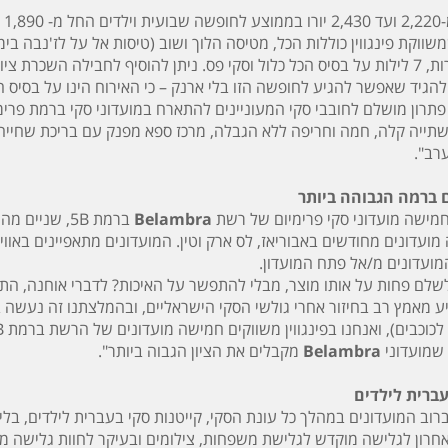
ווקת פינגווין כוללות הכל, מטיסה הלוך ושוב (טיסות אל על לז'נבה בימי
השכרת ציוד והדרכה.
הגיד שאפשר להגיע לחופשה הזו בלי ארנק – כי האירוח הינו על בסיס הכל כ
פתרון מושלם לחובבי סקי המעוניינים להתארח במועדוני סקי ברמת פרימיו
 שתייה קלה, חמה וחריפה ללא הגבלה, מרכז ספא מפנק עם בריכת שחייה מק
רב".
 חמישה מועדוני סקי פרימיום של רשת
Belambra
ועדונים מחודשים באבוריאז, לס ארק וטין. המועדונים מתאפיינים באוויר
ועדונים מ/אל פתח המועדון.
לם פחות על אותו מוצר, מבלי להתפשר על האיכות? לדברי אוחנה, התש
מאמץ רב בחיזור אחרי גולשי הסקי הישראליים, ובהמלצתנו זה נעשה ב
 שמועדוני
Belambra
מקבלים את הציון הגבוה ביותר".
עברית לילדים
 ברוב המועדונים במהלך כל עונת הסקי, קייטנות סקי בעברית לילדים, בלי
חרון לגלישה מוקדש לגלישת משפחות, צילומים ובעיקר לחוות גלישה מ