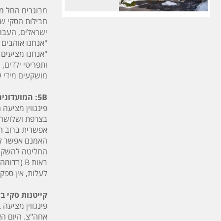
חבילות הסקי שמש
ישראלים, העברות, 7 לילות על בסיס הכל כלול וסקי פס. ניתן להוסיף לחבילה 
"אנחנו אוהבים ל
"אנחנו מציעים 
ותפריטי ילדים,
מושקעים מידי ע
5B: המועדונים ברמה הגבוהה ביותר
פינגווין מציעה
בצרפת ושלושה מ
אפשרית ברוב המ
האמנם אפשר לש
החליטה להשקיע 
לעלות, אין ספק
קייטנות סקי ב
פינגווין מציעה
אחה"צ. היום הא