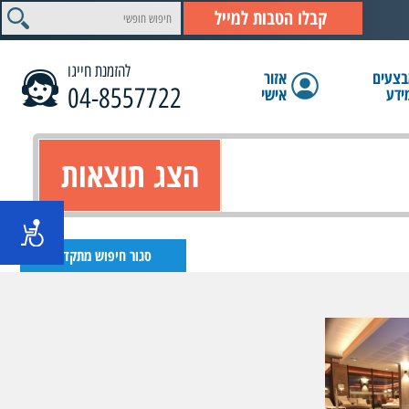
קבלו הטבות למייל
להזמנת חייגו
צעים
אזור
04-8557722
ידע
אישי
הצג תוצאות