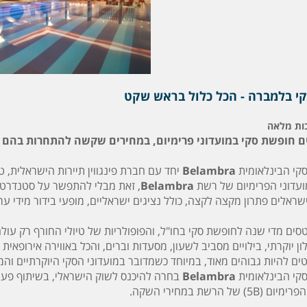
קי בלמברה - הכל כלול בראש שקט
ות מלאה
ים חופשת סקי במועדוני פרימיום, במחירים שקשה להתחרות בהם
סקי הבינלאומית
Belambra
יחד עם חברת פינגווין תיירות הישראלית, 
ועדוני הפרימיום של רשת
Belambra
שראלים פתרון מקצה לקצה, כולל נציגים ישראליים, מופעי בידור מידי ער
סים מדי שנה לחופשת סקי בחו"ל, והפופולריות של טיולי החורף רק עולה.
ן יוקרתי, בילויים מסביב לשעון, מסעדות וברים, והכל באווירה אירופאי
ים להיות גבוהים מאוד, במיוחד כשמדובר במועדוני הסקי היוקרתיים וה
סקי הבינלאומית
Belambra
בחרה להיכנס לשוק הישראלי, בשיתוף פעול
ל הרשת במחירי השקה.