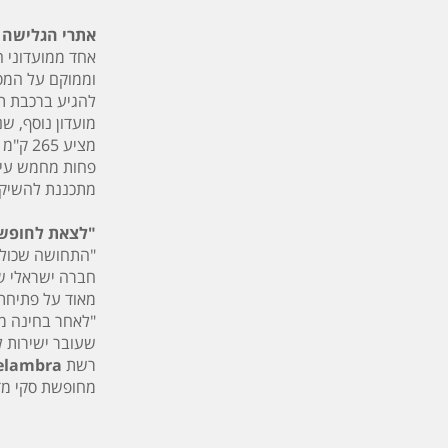
אתרי הגלישה 
אחד ממועדוני 
להגיע ברכבת תח
מציע 
מתכננת להשיק ע
"לצאת לחופשה
"התחושה שכולנו
חברה ישראלי שד
מאוד על פתיחת המועדון הראשון של 
"לאחר בחינה מד
שעובר ישירות ל
רשת
elambra
מחופשת סקי מד