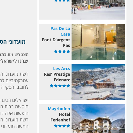
Pas De La
Casa
Font D'argent
מועדוני הס
Pas
הצג רשימת כתב
יצרנו לישראל
Les Arcs
רשת מועדוני ה
Res' Prestige
Edenarc
אטרקטיביים למ
לחובבי הסקי הי
ישראלים רבים ט
חופשה בבית מלו
Mayrhofen
חופשות אלה נוט
Hotel
רשת מועדוני ה
Ferienhof
חמשת מועדוני הפרימיום (5B) ש