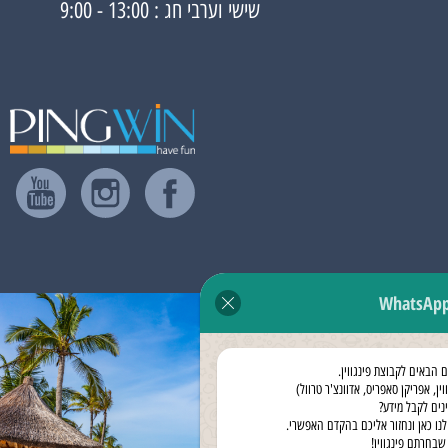
שישי וערבי חג : 13:00 - 9:00
WhatsAp
ם הבאים לקבוצת פינגווין.
וין, אפריקן סאפריס, אדוונצ'ר טרוול)
ינים לקבל מידע?
לנו כאן ונחזור אליכם בהקדם האפשרי.
שבחרתם פינגווין!