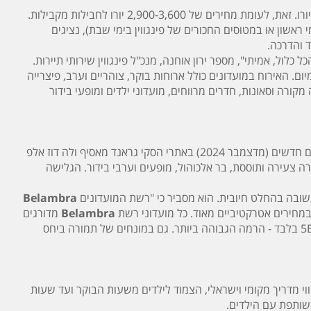
מבוגרים החל מ-2,220 ועד 2,430 יורו בממוצע לחופשה שבועית וילדים החל מ- 1,890 יורו. זאת, לעומת מחירים של 2,900-3,600 יורו לחבילות מקבילות.
 ראשון או במטוסים החכורים של פינגווין בימי שבת), נציגים
לול, אמיתי", מספר ירון אוחנה, מנכ"ל פינגווין שירותי תיירות.
ם. האירוח במועדונים כולל ארוחות בוקר, צוהריים וערב, פיצרייה
ורה וסאונות, חדרים מרווחים, מועדוני ילדים ומופעי בידור
ברמת 5B, שניים מהם חדשים (מדצמבר 2024) באתרי הסקי גראנד מאסיף ולה דוז אלפ
ה צעירה ותוססת, בר אלכוהול, מופעים וערבי בידור. הגלישה
ובה בהחלט חיובית. הוא מסביר כי "רשת המועדונים
Belambra
מחירים אטרקטיביים מאוד. כל מועדוני רשת
Belambra
מדורגים
באות B (בדומה לכוכבים), ואנחנו בפינגווין משווקים חמישה מועדונים של הרשת ברמת 5B בלבד - הרמה הגבוהה ביותר. גם במונחים של תמורה ביחס
ווי מדריך מקומי וישראלי, הצמוד לילדים משעות הבוקר ועד שעות
שותפת עם הילדים.