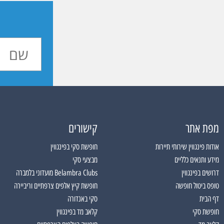
מפת אתר
קישורים
אודות פינגווין שירותי תיירות
חופשת סקי בפינגווין
מידע ותנאים כלליים
מבצעי סקי
דרושים בפינגווין
Belambra Clubs מועדוני בלמברה
טופס ביטול חופשה
חופשת קיץ אלפים צרפתיים וריביירה
דף הבית
סקי באנדורה
חופשת סקי
קלאב מד בפינגווין