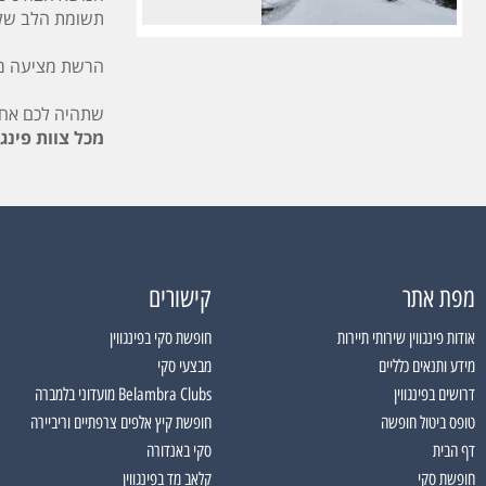
תשומת הלב שלהם
הרשת מציעה מוע
שתהיה לכם אח
מכל צוות פינגוו
מפת אתר
קישורים
אודות פינגווין שירותי תיירות
חופשת סקי בפינגווין
מידע ותנאים כלליים
מבצעי סקי
דרושים בפינגווין
Belambra Clubs מועדוני בלמברה
טופס ביטול חופשה
חופשת קיץ אלפים צרפתיים וריביירה
דף הבית
סקי באנדורה
חופשת סקי
קלאב מד בפינגווין