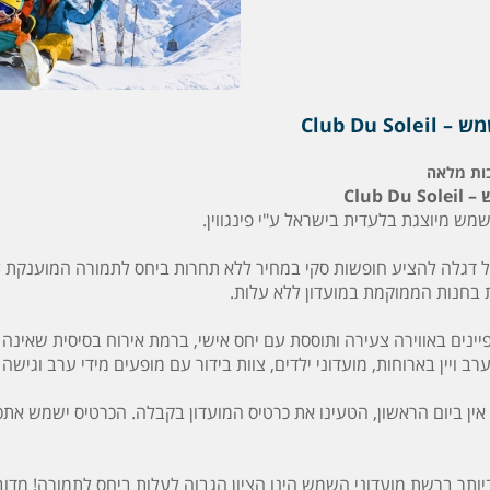
Club Du So
ות מלאה
Club 
מש מיוצגת בלעדית בישראל ע"י פינגווין.
דגלה להציע חופשות סקי במחיר ללא תחרות ביחס לתמורה המוענקת ללק
 בחנות הממוקמת במועדון ללא עלות.
יינים באווירה צעירה ותוססת עם יחס אישי, ברמת אירוח בסיסית שאינה מ
ערב ויין בארוחות, מועדוני ילדים, צוות בידור עם מופעים מידי ערב וגיש
אין ביום הראשון, הטעינו את כרטיס המועדון בקבלה. הכרטיס ישמש את
ותר ברשת מועדוני השמש הינו הציון הגבוה לעלות ביחס לתמורה! מדובר