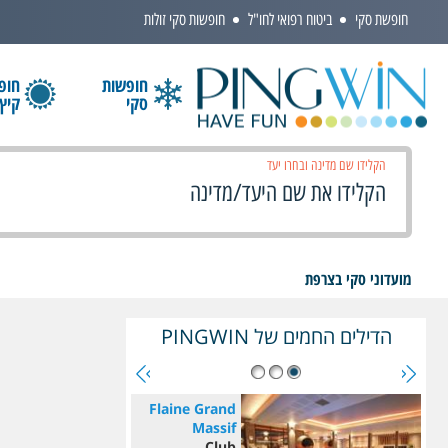
חופשת סקי
ביטוח רפואי לחו"ל
חופשות סקי זולות
חופשות
חופ
סקי
קיץ
הקלידו שם מדינה ובחרו יעד
מועדוני סקי בצרפת
הדילים החמים של PINGWIN
Flaine Grand
Massif
Club