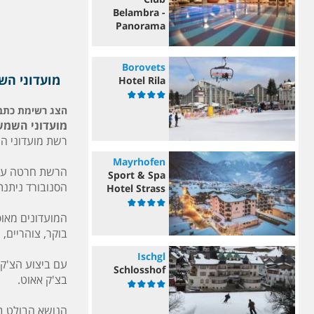
Belambra -
Panorama
Borovets
מועדוני השמש – leil
Hotel Rila
הצג רשימת כתב
מועדוני השמש – Du Soleil
רשת מועדוני הש
Mayrhofen
הרשת חרטה על 
Sport & Spa
הסנובורד ניתנת
Hotel Strass
המועדונים מאופ
בוקר, צוהריים, 
Ischgl
עם ביצוע הצ'ק 
Schlosshof
בצ'ק אאוט.
הנושא הבולט בי