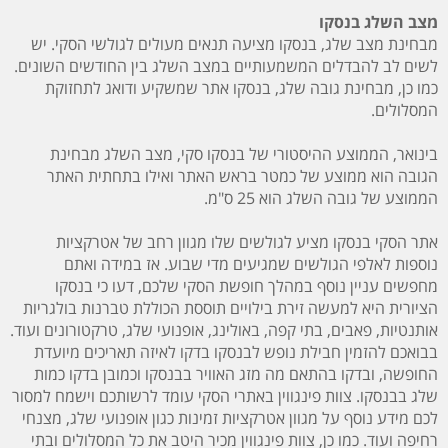
מצב השלג בנסקו
מבחינת מצב שלג, בנסקו מציעה תנאים מעולים לגולשי הסקי. יש
לשים לב להבדלים המשמעותיים במצב השלג בין החודשים השונים.
כמו כן
, מבחינת גובה שלג, בנסקו אתר שמשקיע ודואג לתחזוקת
המסלולים.
בינואר, הממוצע ההיסטורי של בנסקו סקי, מצב השלג מבחינת
הגובה הוא ממוצע של כמטר בראש האתר ואילו בתחתית האתר
הממוצע של גובה השלג הוא 25 ס"מ.
אתר הסקי בנסקו מציע לגולשים שלו
מגוון רחב
של אטרקציות
נוספות לאלפי הגולשים שמגיעים מדי שבוע. אז במידה ואתם
מחפשים עניין נוסף במהלך חופשת הסקי שלכם, דעו כי בנסקו
הציורית היא למעשה זירת בילויים תוססת הכוללת טברנות בולגריות
אותנטיות, פאבים, בתי קפה, באולינג, אופנועי שלג, טרקטורונים ועוד.
בבואכם להזמין חבילת נופש לבנסקו בדקו לאיזה תאריכים מיועדת
החופשה, ובדקו בהתאם מה מזג האוויר בבנסקו וכמובן בדקו כמות
שלג בבנסקו. צוות פינגווין באתרי הסקי עומד לרשותכם וישמח למסור
לכם מידע נוסף על מגוון אטרקציות זמינות כגון אופנועי שלג, מצנחי
רחיפה ועוד. כמו כן, צוות פינגווין מכיר היטב את כל המסלולים ובתי