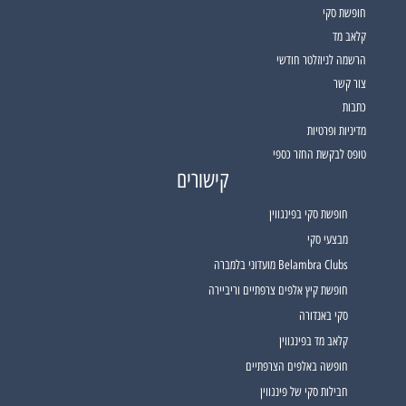
חופשת סקי
קלאב מד
הרשמה לניוזלטר חודשי
צור קשר
כתבות
מדיניות ופרטיות
טופס לבקשת החזר כספי
קישורים
חופשת סקי בפינגווין
מבצעי סקי
Belambra Clubs מועדוני בלמברה
חופשת קיץ אלפים צרפתיים וריביירה
סקי באנדורה
קלאב מד בפינגווין
חופשה באלפים הצרפתיים
חבילות סקי של פינגווין