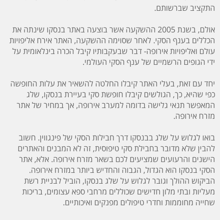
התקציב שברשותם.
אולם, בשנת 2005 ההשקעה אשר בוצעה באתר בנסקו שינתה את
הכללים בענף הסקי. לאחר שסוימה ההשקעה, האתר אירח אליפויות
עולם ואליפויות אירופה- דבר שבעקבותיו קיבל הכרה בינלאומית על
ידי הגופים הרשמיים של ענף הסקי העולמי.
יחד עם זאת, בעלי האתר קיבלו החלטה להשאיר את עלות החופשה
כפי שהיא, כך, הגולשים קיבלו חופשת סקי בעיירת בנסקו, שלג
המאפשר תנאי גלישה בדומה למערב אירופה, אך במחיר של אתר
מזרח אירופה.
בואו לגלוש על שלג בבנסקו דרך
חבילות הסקי
של פינגווין. חשוב
להבין שלא מדובר בחבילת סקי טיפוסית, זה לא המבנים והאתרים
הישנים והרעועים שמציעים לכם בשאר מזרח אירופה. אלא, אתר
הסקי בנסקו הוא הגדול, הגבוה והחדיש ביותר במזרח אירופה.
הביקוש ההולך וגובר לגלוש על שלג בנסקו, הוביל לבניית רשת
מעליות ובתי מלון חדישים שכוללים מרחבי ספא עצומים, בריכות
שחייה מחוממות וחדרי טיפולים מפנקים ואיכותיים.