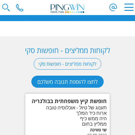
חופשות סקי | קייטנות סקי | מועדוני סקי | טיולי ג'יפים | ספארי באפריקה
הקלידו שם מדינה ובחרו יעד
לקוחות ממליצים - חופשות סקי
בחרו תאריך
לקוחות ממליצים - חופשות סקי
כמות נוסעים
לחצו להוספת תגובה משלכם
2 נוסעים
הצג תוצאות
חופשת קיץ משפחתית בבולגריה
תענוג של טיול - אוכלוסיה טובה
ארוח כיד המלך
היה ממש כיף
ממליץ בחום
שי טווינה