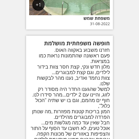
1+
משפחת שמש
31-08-2022
חופשה משפחתית מושלמת
חזרנו משבוע באקווה האוס.
פעם ראשונה שהתמונות נראות כמו
במציאות.
מלון חדש ונקי, קצת חסר צוות בידור
לילדים, וגם קצת למבוגרים...
צוות נחמד ואדיב, נענו מהר לבקשות
שלנו.
למשל שהגענו החדר היה מסודר רק
לזוג, והיינו עם 2 ילדים...מהר סידרו לנו.
חוף ים מהמם, וגם בו יש שתיה "הכול
כלול",
המון בריכות קטנות מפוזרות ,מה שנותן
הפרדה למבוגרים מהילדים.
חבל שאין עוד כמה מגלשות מים...
אוכל טעים, לא חשבו עד הסוף על התור
והצפיפות באזורים של מכונות הקפה.