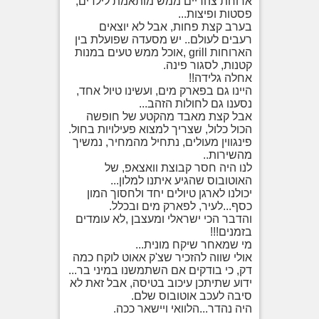
ארוחת צהריים ממש מותאמת לילדים,
פסטות ופיצות...
בערב קצת פחות, אבל לא יוצאים
רעבים לעולם.. יש מסעדה שפועלת בין
הארוחות grill ,אוכל ממש טעים במנות
קטנות, לסגור פינה.
אחלה גלידה!!
היינו גם בפארק מים, ועשינו טיול אחד,
נסענו גם לחולות הזהב...
אבל קצת מאבד מהקטע של חופשה
הכול כלול, שצריך למצוא פעילויות בחול.
פינגווין מעולים, נתחיל מהמחיר, נמשיך
מהשירות..
לנו היה חסר קבוצת וואצאפ, של
האוטובוס שהגיע איתנו למלון...
יכולנו לארגן טיולים יחד ולחסוך המון
כסף...לעיר, לפארק מים ובכלל.
והדבר הכי ישראלי ומעצבן ,לא עומדים
בזמנים!!!
מי שמאחר שיקח מונית...
אולי שווה להזכיר שצ'ק אאוט לוקח כמה
דק, כי בודקים אם השתמשנו במיני בר...
ידוע שתיתכן עיכוב בטיסה, אבל זאת לא
סיבה לעכב אוטובוס שלם.
היה נהדר...הלוואי ויישאר ככה.