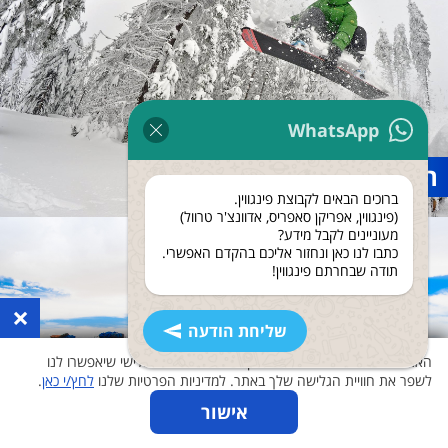
WhatsApp
חופשות סקי
ברוכים הבאים לקבוצת פינגווין.
(פינגווין, אפריקן סאפריס, אדוונצ'ר טרוול)
מעוניינים לקבל מידע?
כתבו לנו כאן ונחזור אליכם בהקדם האפשרי.
תודה שבחרתם פינגווין!
×
שליחת הודעה
האתר שלנו משתמש בעוגיות ואוסף נתונים גם לצד שלישי שיאפשרו לנו
לשפר את חוויית הגלישה שלך באתר. למדיניות הפרטיות שלנו
לחץ/י כאן
.
אישור
0
0
טיולי שטח וג׳יפים
אהבתי
יצירת קשר
ראיתי
נגישות