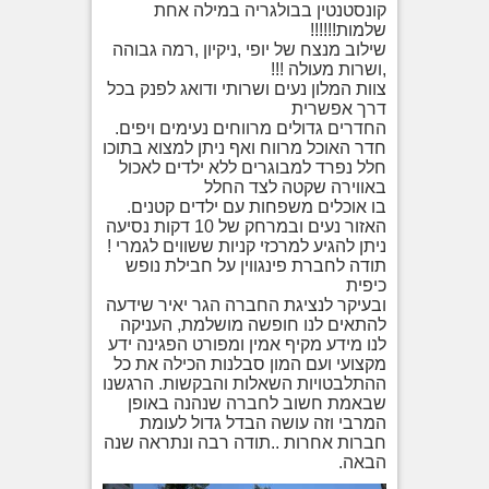
קונסטנטין בבולגריה במילה אחת
שלמות!!!!!!
שילוב מנצח של יופי ,ניקיון ,רמה גבוהה
,ושרות מעולה !!!
צוות המלון נעים ושרותי ודואג לפנק בכל
דרך אפשרית
החדרים גדולים מרווחים נעימים ויפים.
חדר האוכל מרווח ואף ניתן למצוא בתוכו
חלל נפרד למבוגרים ללא ילדים לאכול
באווירה שקטה לצד החלל
בו אוכלים משפחות עם ילדים קטנים.
האזור נעים ובמרחק של 10 דקות נסיעה
ניתן להגיע למרכזי קניות ששווים לגמרי !
תודה לחברת פינגווין על חבילת נופש
כיפית
ובעיקר לנציגת החברה הגר יאיר שידעה
להתאים לנו חופשה מושלמת, העניקה
לנו מידע מקיף אמין ומפורט הפגינה ידע
מקצועי ועם המון סבלנות הכילה את כל
ההתלבטויות השאלות והבקשות. הרגשנו
שבאמת חשוב לחברה שנהנה באופן
המרבי וזה עושה הבדל גדול לעומת
חברות אחרות ..תודה רבה ונתראה שנה
הבאה.