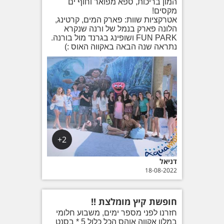
המון בריכות, ספא מפואר וחוף ים
מקסים!
אטרקציות שוות: פארק המים, קרטינג,
הלונה פארק בנמל של ורנה שנקרא
FUN PARK ושופינג בגרנד מול בורנה.
נתראה שנה הבאה באקווה האוס :)
2+
דניאל
18-08-2022
חופשת קיץ מומלצת !!
חזרנו לפני מספר ימים, משבוע חלומי
במלון אקווה אוהס הכל כלול 5 * בסנט