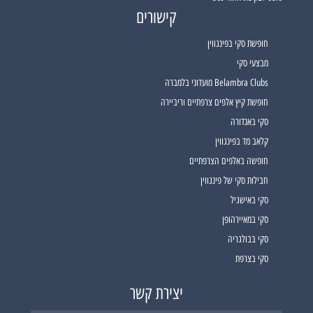
קישורים
חופשת סקי בפינגווין
מבצעי סקי
Belambra Clubs מועדוני בלמברה
חופשת קיץ אלפים צרפתיים וריביירה
סקי באנדורה
קלאב מד בפינגווין
חופשה באלפים הצרפתיים
חבילות סקי של פינגווין
סקי באישגיל
סקי במאיירהופן
סקי בבולגריה
סקי בצרפת
יצירת קשר