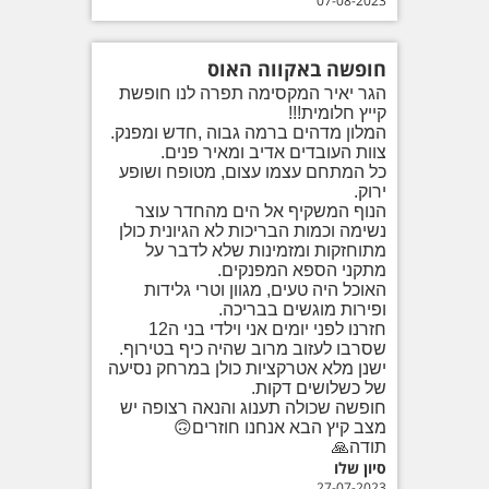
07-08-2023
חופשה באקווה האוס
הגר יאיר המקסימה תפרה לנו חופשת
קייץ חלומית!!!
המלון מדהים ברמה גבוה ,חדש ומפנק.
צוות העובדים אדיב ומאיר פנים.
כל המתחם עצמו עצום, מטופח ושופע
ירוק.
הנוף המשקיף אל הים מהחדר עוצר
נשימה וכמות הבריכות לא הגיונית כולן
מתוחזקות ומזמינות שלא לדבר על
מתקני הספא המפנקים.
האוכל היה טעים, מגוון וטרי גלידות
ופירות מוגשים בבריכה.
חזרנו לפני יומים אני וילדי בני ה12
שסרבו לעזוב מרוב שהיה כיף בטירוף.
ישנן מלא אטרקציות כולן במרחק נסיעה
של כשלושים דקות.
חופשה שכולה תענוג והנאה רצופה יש
מצב קיץ הבא אנחנו חוזרים🙃
תודה🙏
סיון שלו
27-07-2023