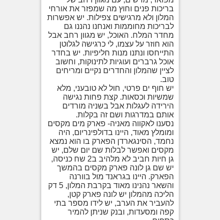
בריכות פנים וחוץ מה שמפזר את אורחי
המלון ולא מרגישים צפילות. יש אפשרות
לבריכות מחוממות ואנחנו נהננו גם
מחדר המלח. האוכל, יש מגוון רחב אבל
הוא חוזר על עצמו, לי כרגישה לגלוטן
התייחסו ונתנו מנות חליפיות. יש בחדר
אוכל גרברים ועוגיות לתינוקות, וחשוב
לציין שהמלון והחדרים נקיים ומריחים
טוב.
יש חוף ים פרטי, חול לא טובעני, מלא
שמשיות וכסאות. קצת פחות נגישה
הירידה לעגלות אבל בשניה מורדים
אותם במדרגות ושם זה בקלות.
נסענו לאקווה מאניה- פארק מים מקסים
ומומלץ מאוד, היינו בדולפינריום, היה
נחמד, הסינגארדן הפארק בו הוא נמצא
מקסים ואפשר לבלות שם יום שלם, יש
גן חיות חביב לא מלהיב ב2 שח כניסה,
יש שם גן לונה פארק מקסים בהמשך
הפארק. היינו בגראנד מול בוורנה
והשאר נהנינו מאוד בקרבת המלון, 5 דק
הליכה מהמלון יש לונה פארק קטן,
להעביר את הערב, יש לידו מספר בתי
קפה ומסעדות, ובנק שניתן להמיר