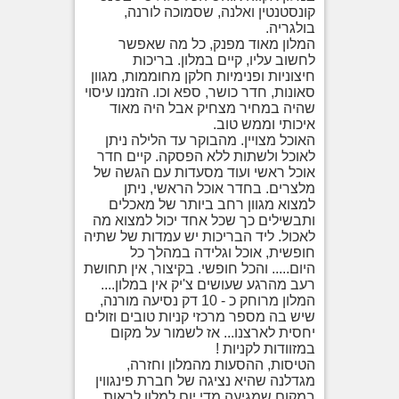
קונסטנטין ואלנה, שסמוכה לורנה,
בולגריה.
המלון מאוד מפנק, כל מה שאפשר
לחשוב עליו, קיים במלון. בריכות
חיצוניות ופנימיות חלקן מחוממות, מגוון
סאונות, חדר כושר, ספא וכו. הזמנו עיסוי
שהיה במחיר מצחיק אבל היה מאוד
איכותי וממש טוב.
האוכל מצויין. מהבוקר עד הלילה ניתן
לאוכל ולשתות ללא הפסקה. קיים חדר
אוכל ראשי ועוד מסעדות עם הגשה של
מלצרים. בחדר אוכל הראשי, ניתן
למצוא מגוון רחב ביותר של מאכלים
ותבשילים כך שכל אחד יכול למצוא מה
לאכול. ליד הבריכות יש עמדות של שתיה
חופשית, אוכל וגלידה במהלך כל
היום..... והכל חופשי. בקיצור, אין תחושת
רעב מהרגע שעושים צ'יק אין במלון....
המלון מרוחק כ - 10 דק נסיעה מורנה,
שיש בה מספר מרכזי קניות טובים וזולים
יחסית לארצנו... אז לשמור על מקום
במזוודות לקניות !
הטיסות, ההסעות מהמלון וחזרה,
מגדלנה שהיא נציגה של חברת פינגווין
במקום שמגיעה מדי יום למלון לראות