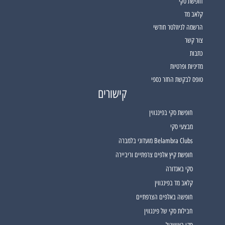
חופשת סקי
קלאב מד
הרשמה לניוזלטר חודשי
צור קשר
כתבות
מדיניות ופרטיות
טופס לבקשת החזר כספי
קישורים
חופשת סקי בפינגווין
מבצעי סקי
Belambra Clubs מועדוני בלמברה
חופשת קיץ אלפים צרפתיים וריביירה
סקי באנדורה
קלאב מד בפינגווין
חופשה באלפים הצרפתיים
חבילות סקי של פינגווין