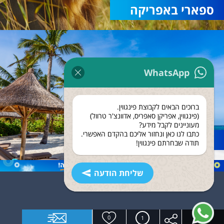
ספארי באפריקה
WhatsApp
ברוכים הבאים לקבוצת פינגווין.
(פינגווין, אפריקן סאפריס, אדוונצ'ר טרוול)
מעוניינים לקבל מידע?
כתבו לנו כאן ונחזור אליכם בהקדם האפשרי.
נופש בזנזיבר
תודה שבחרתם פינגווין!
שליחת הודעה
0
1