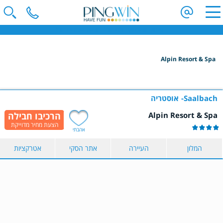
פינגווין - חופשת סקי | וילות בחו"ל | חופשה משפחתית בחו"ל
Alpin Resort & Spa
הקלידו שם מדינה ובחרו יעד
בחרו תאריך
Saalbach
אוסטריה
Alpin Resort & Spa
כמות נוסעים
אהבתי
2 נוסעים
המלון
העיירה
אתר הסקי
אטרקציות
הצג תוצאות