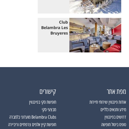
Club
Belambra Les
Bruyeres
מפת אתר
קישורים
אודות פינגווין שירותי תיירות
חופשת סקי בפינגווין
מידע ותנאים כלליים
מבצעי סקי
דרושים בפינגווין
Belambra Clubs מועדוני בלמברה
טופס ביטול חופשה
חופשת קיץ אלפים צרפתיים וריביירה