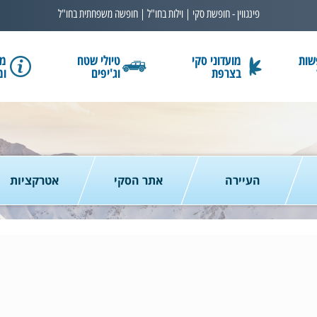
פינגווין - חופשת סקי | וילות בחו"ל | חופשה משפחתית בחו"ל
שות
מועדוני סקי
טיולי שטח
מב
בצרפת
וג'יפים
ומ
בחרו תאריך
כמות נוסעים
2 נוסעים
העיירה
אתר הסקי
אטרקציות