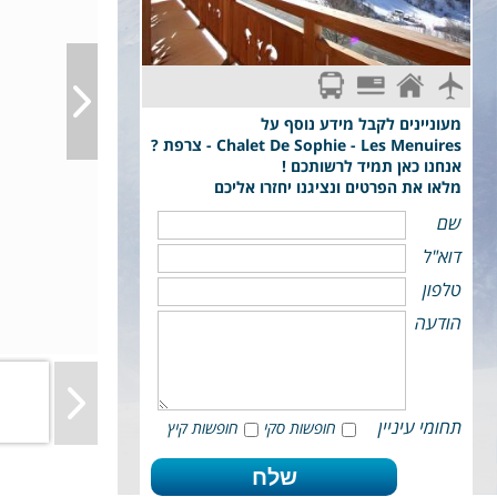
14 אורחים על בסיס לינה בלבד ברמת Comfort
סקי פס מקומי
טיסת פינגווין: תל-אביב - גרנובל - Grenoble
טיסת פינגווין לגרנובל . כבודה: תיק יד עד 7 ק"ג, מזוודה +
ציוד סקי עד 23 ק"ג
מעוניינים לקבל מידע נוסף על
Chalet De Sophie - Les Menuires - צרפת ?
אנחנו כאן תמיד לרשותכם !
מלאו את הפרטים ונציגנו יחזרו אליכם
שם
דוא"ל
טלפון
הודעה
תחומי עיניין
חופשות סקי
חופשות קיץ