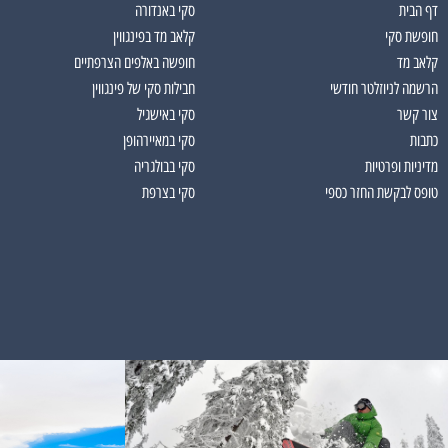
דף הבית
סקי באנדורה
חופשת סקי
קלאב מד בפינגווין
קלאב מד
חופשה באלפים הצרפתיים
הרשמה לניוזלטר חודשי
חבילות סקי של פינגווין
צור קשר
סקי באישגיל
כתבות
סקי במאיירהופן
מדיניות ופרטיות
סקי בבולגריה
טופס לבקשת החזר כספי
סקי בצרפת