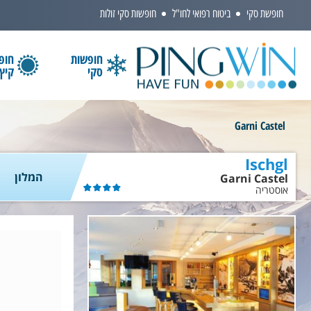
חופשת סקי
ביטוח רפואי לחו"ל
חופשות סקי זולות
חופשות
חופ
סקי
קיץ
הקלידו שם מדינה ובחרו יעד
Garni Castel
Ischgl
המלון
Garni Castel
אוסטריה