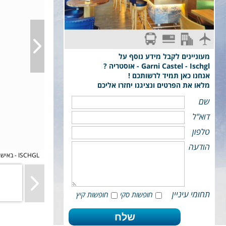
ארוחת בוקר
סקי פס מורחב
טיסת פינגווין: תל-אביב - Salzburg
העברות משדה התעופה למלון וחזרה. כבודה: מזוודה
וציוד סקי עד 23 ק"ג + תיק יד 7 ק"ג
מעוניינים לקבל מידע נוסף על
Garni Castel - Ischgl - אוסטריה ?
אנחנו כאן תמיד לרשותכם !
מלאו את הפרטים ונציגנו יחזרו אליכם
שם
דוא"ל
טלפון
הודעה
פינגווין סקי מלון CASTEL באישגל - ISCHGL
תחומי עיניין
חופשות סקי
חופשות קיץ