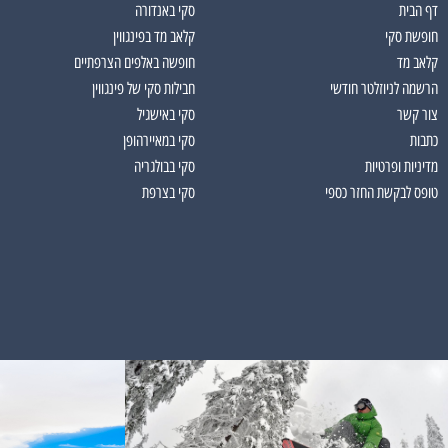
דף הבית
סקי באנדורה
חופשת סקי
קלאב מד בפינגווין
קלאב מד
חופשה באלפים הצרפתיים
הרשמה לניוזלטר חודשי
חבילות סקי של פינגווין
צור קשר
סקי באישגיל
כתבות
סקי במאיירהופן
מדיניות ופרטיות
סקי בבולגריה
טופס לבקשת החזר כספי
סקי בצרפת