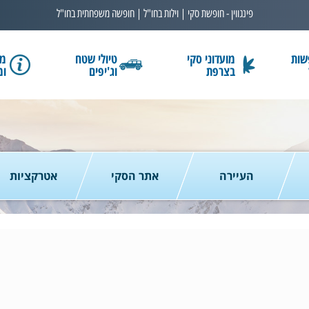
פינגווין - חופשת סקי | וילות בחו"ל | חופשה משפחתית בחו"ל
שות
מועדוני סקי
טיולי שטח
מב
בצרפת
וג'יפים
ומ
בחרו תאריך
כמות נוסעים
2 נוסעים
העיירה
אתר הסקי
אטרקציות