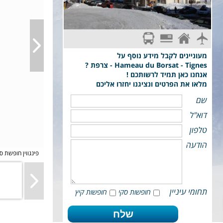
סקי פס מורחב
לינה בלבד, עד 6 בדירה.
טיסת פינגווין: תל-אביב - גרנובל - Grenoble
טיסת פינגווין לגרנובל . כבודה: תיק יד עד 7 ק"ג, מזוודה +
ציוד סקי עד 23 ק"ג
מעוניינים לקבל מידע נוסף על
Hameau du Borsat - Tignes - צרפת ?
אנחנו כאן תמיד לרשותכם !
מלאו את הפרטים ונציגנו יחזרו אליכם
שם
דוא"ל
טלפון
הודעה
פינגווין חופשת ס
תחומי עיניין
חופשות סקי
חופשות קיץ