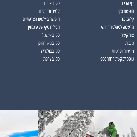
דף הבית
סקי באנדורה
חופשת סקי
קלאב מד בפינגווין
קלאב מד
חופשה באלפים הצרפתיים
הרשמה לניוזלטר חודשי
חבילות סקי של פינגווין
צור קשר
סקי באישגיל
כתבות
סקי במאיירהופן
מדיניות ופרטיות
סקי בבולגריה
טופס לבקשת החזר כספי
סקי בצרפת