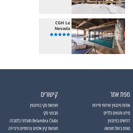
CGH Le
Nevada
מפת אתר
קישורים
אודות פינגווין שירותי תיירות
חופשת סקי בפינגווין
מידע ותנאים כלליים
מבצעי סקי
דרושים בפינגווין
Belambra Clubs מועדוני בלמברה
טופס ביטול חופשה
חופשת קיץ אלפים צרפתיים וריביירה