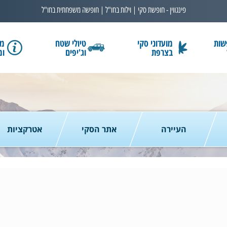
פינגווין - חופשת סקי | וילות בחו"ל | חופשה משפחתית בחו"ל
שות
מועדוני סקי
טיולי שטח
מב
בצרפת
וג'יפים
ומ
בחרו תאריך
כמות נוסעים
2 נוסעים
העיירה
אתר הסקי
אטרקציות