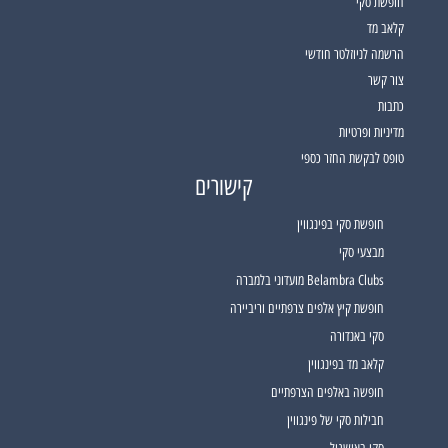
חופשת סקי
קלאב מד
הרשמה לניוזלטר חודשי
צור קשר
כתבות
מדיניות ופרטיות
טופס לבקשת החזר כספי
קישורים
חופשת סקי בפינגווין
מבצעי סקי
Belambra Clubs מועדוני בלמברה
חופשת קיץ אלפים צרפתיים וריביירה
סקי באנדורה
קלאב מד בפינגווין
חופשה באלפים הצרפתיים
חבילות סקי של פינגווין