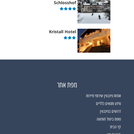
Schlosshof
Kristall Hotel
מפת אתר
אודות פינגווין שירותי תיירות
מידע ותנאים כלליים
דרושים בפינגווין
טופס ביטול חופשה
דף הבית