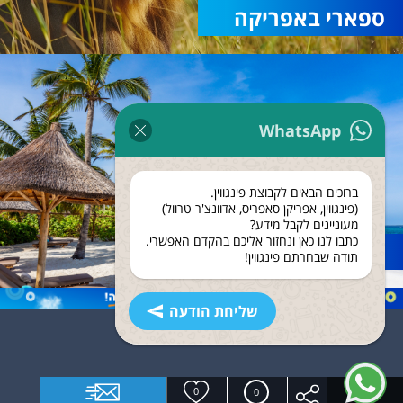
ספארי באפריקה
WhatsApp
ברוכים הבאים לקבוצת פינגווין.
(פינגווין, אפריקן סאפריס, אדוונצ'ר טרוול)
מעוניינים לקבל מידע?
כתבו לנו כאן ונחזור אליכם בהקדם האפשרי.
נופש בזנזיבר
תודה שבחרתם פינגווין!
שליחת הודעה
0
0