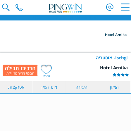
פינגווין - חופשת סקי | וילות בחו"ל | חופשה משפחתית בחו"ל
Hotel Arnika
הקלידו שם מדינה ובחרו יעד
בחרו תאריך
Ischgl
אוסטריה
Hotel Arnika
כמות נוסעים
אהבתי
2 נוסעים
המלון
העיירה
אתר הסקי
אטרקציות
הצג תוצאות