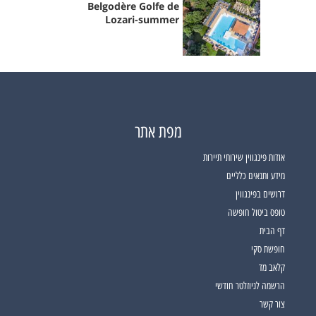
Belgodère Golfe de
Lozari-summer
מפת אתר
אודות פינגווין שירותי תיירות
מידע ותנאים כלליים
דרושים בפינגווין
טופס ביטול חופשה
דף הבית
חופשת סקי
קלאב מד
הרשמה לניוזלטר חודשי
צור קשר