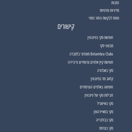
כתבות
מדיניות ופרטיות
טופס לבקשת החזר כספי
קישורים
חופשת סקי בפינגווין
מבצעי סקי
Belambra Clubs מועדוני בלמברה
חופשת קיץ אלפים צרפתיים וריביירה
סקי באנדורה
קלאב מד בפינגווין
חופשה באלפים הצרפתיים
חבילות סקי של פינגווין
סקי באישגיל
סקי במאיירהופן
סקי בבולגריה
סקי בצרפת