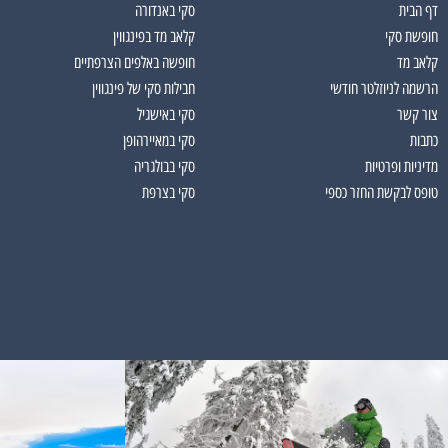
דף הבית
סקי באנדורה
חופשת סקי
קלאב מד בפינגווין
קלאב מד
חופשה באלפים הצרפתיים
הרשמה לניוזלטר חודשי
חבילות סקי של פינגווין
צור קשר
סקי באישגיל
כתבות
סקי במאיירהופן
מדיניות ופרטיות
סקי בבולגריה
טופס לבקשת החזר כספי
סקי בצרפת