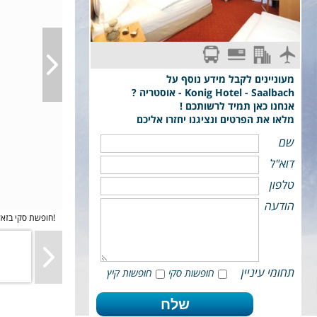
סקי פס מורחב
טיסת פינגווין: תל-אביב - Salzburg
חצי פנסיון, רוב החדרים לתופסת 2-3 אורחים.
העברות משדה התעופה למלון וחזרה. כבודה: מזוודה
וציוד סקי עד 23 ק"ג + תיק יד 7 ק"ג
מעוניינים לקבל מידע נוסף על
Konig Hotel - Saalbach - אוסטריה ?
אנחנו כאן תמיד לרשותכם !
מלאו את הפרטים ונציגנו יחזרו אליכם
שם
דוא"ל
טלפון
הודעה
חופשת סקי בזאלבאך בטיסה ישירה לזלצבורג, רק בפינגווין!
תחומי עיניין
חופשות סקי
חופשות קיץ