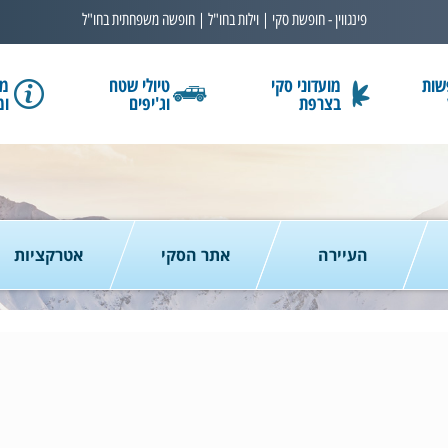
פינגווין - חופשת סקי | וילות בחו"ל | חופשה משפחתית בחו"ל
שות
מועדוני סקי
טיולי שטח
מב
בצרפת
וג'יפים
ומ
בחרו תאריך
כמות נוסעים
2 נוסעים
העיירה
אתר הסקי
אטרקציות