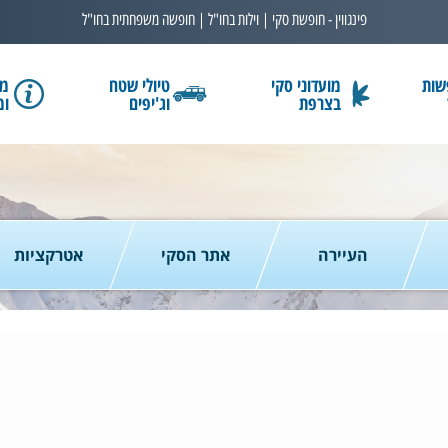
פינגווין - חופשת סקי | וילות בחו"ל | חופשה משפחתית בחו"ל
שות
מועדוני סקי
טיולי שטח
מב
בצרפת
וג'יפים
ומ
בחרו תאריך
כמות נוסעים
2 נוסעים
העיירה
אתר הסקי
אטרקציות