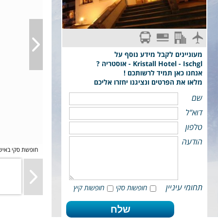
סקי פס מורחב
טיסת פינגווין: תל-אביב - Salzburg
העברות משדה התעופה למלון וחזרה. כבודה: מזוודה
בחדרי הפנסיון לינה וארוחת בוקר חדרים לעד 3 אורחים
וציוד סקי עד 23 ק"ג + תיק יד 7 ק"ג
בחדר. דירות על בסיס לינה בלבד
מעוניינים לקבל מידע נוסף על
Kristall Hotel - Ischgl - אוסטריה ?
אנחנו כאן תמיד לרשותכם !
מלאו את הפרטים ונציגנו יחזרו אליכם
שם
דוא"ל
טלפון
הודעה
חופשת סקי באישגי
תחומי עיניין
חופשות סקי
חופשות קיץ