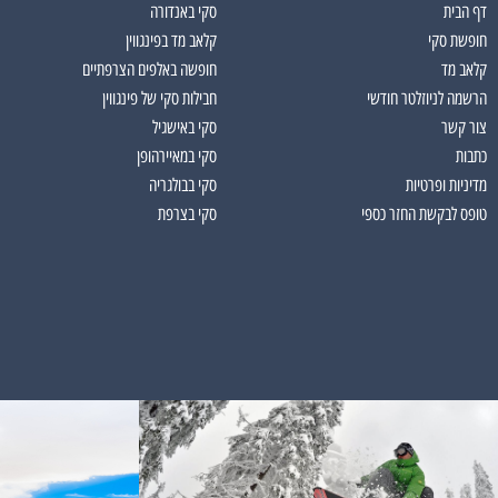
דף הבית
סקי באנדורה
חופשת סקי
קלאב מד בפינגווין
קלאב מד
חופשה באלפים הצרפתיים
הרשמה לניוזלטר חודשי
חבילות סקי של פינגווין
צור קשר
סקי באישגיל
כתבות
סקי במאיירהופן
מדיניות ופרטיות
סקי בבולגריה
טופס לבקשת החזר כספי
סקי בצרפת