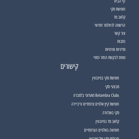
דף הבית
חופשת סקי
קלאב מד
הרשמה לניוזלטר חודשי
צור קשר
כתבות
מדיניות ופרטיות
טופס לבקשת החזר כספי
קישורים
חופשת סקי בפינגווין
מבצעי סקי
Belambra Clubs מועדוני בלמברה
חופשת קיץ אלפים צרפתיים וריביירה
סקי באנדורה
קלאב מד בפינגווין
חופשה באלפים הצרפתיים
חבילות סקי של פינגווין