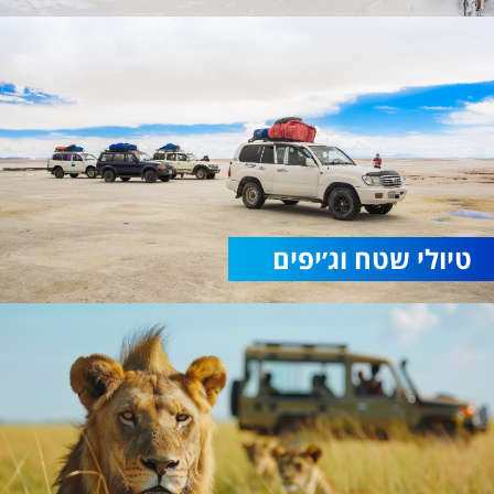
טיולי שטח וג׳יפים