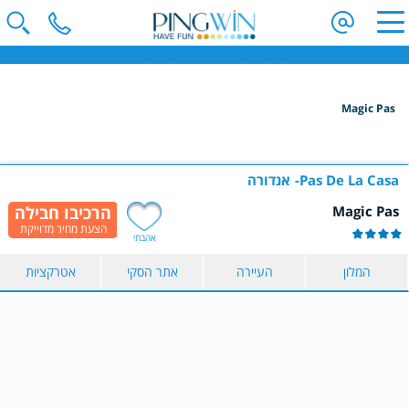
פינגווין - חופשת סקי | וילות בחו"ל | חופשה משפחתית בחו"ל
Magic Pas
הקלידו שם מדינה ובחרו יעד
בחרו תאריך
Pas De La Casa
אנדורה
Magic Pas
כמות נוסעים
אהבתי
2 נוסעים
המלון
העיירה
אתר הסקי
אטרקציות
הצג תוצאות