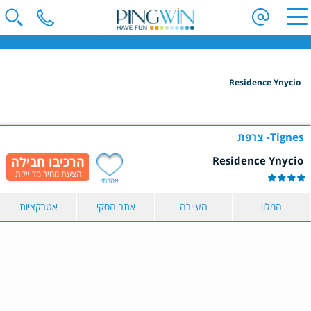
פינגווין - חופשת סקי | וילות בחו"ל | חופשה משפחתית בחו"ל
Residence Ynycio
הקלידו שם מדינה ובחרו יעד
בחרו תאריך
Tignes
צרפת
Residence Ynycio
כמות נוסעים
אהבתי
2 נוסעים
המלון
העיירה
אתר הסקי
אטרקציות
הצג תוצאות