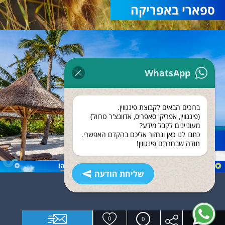
ספארי באפריקה
WhatsApp
ברוכים הבאים לקבוצת פינגווין.
(פינגווין, אפריקן סאפריס, אדוונצ'ר טרוול)
מעוניינים לקבל מידע?
כתבו לנו כאן ונחזור אליכם בהקדם האפשרי.
נופש בזנזיבר
תודה שבחרתם פינגווין!
שליחת הודעה
0
0