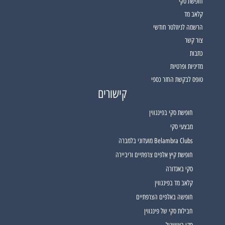
חופשת סקי
קלאב מד
הרשמה לניוזלטר חודשי
צור קשר
כתבות
מדיניות ופרטיות
טופס לבקשת החזר כספי
קישורים
חופשת סקי בפינגווין
מבצעי סקי
Belambra Clubs מועדוני בלמברה
חופשת קיץ אלפים צרפתיים וריביירה
סקי באנדורה
קלאב מד בפינגווין
חופשה באלפים הצרפתיים
חבילות סקי של פינגווין