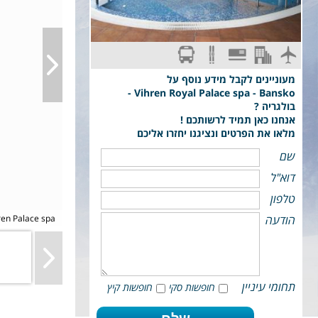
טיסת EL AL: תל-אביב - Sofia
א.בוקר
סקי פס מקומי
נעליים מגלשיים ומקלות, סנובורד בתוספת תשלום
מעוניינים לקבל מידע נוסף על
Vihren Royal Palace spa - Bansko -
בולגריה ?
אנחנו כאן תמיד לרשותכם !
מלאו את הפרטים ונציגנו יחזרו אליכם
שם
דוא"ל
טלפון
פינגווין חופשת סקי בנסקו מלון -  spa
הודעה
תחומי עיניין
חופשות סקי
חופשות קיץ