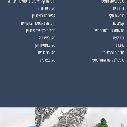
טופס ביטול חופשה
חופשת קיץ אלפים צרפתיים וריביירה
דף הבית
סקי באנדורה
חופשת סקי
קלאב מד בפינגווין
קלאב מד
חופשה באלפים הצרפתיים
הרשמה לניוזלטר חודשי
חבילות סקי של פינגווין
צור קשר
סקי באישגיל
כתבות
סקי במאיירהופן
מדיניות ופרטיות
סקי בבולגריה
טופס לבקשת החזר כספי
סקי בצרפת