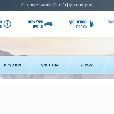
פינגווין - חופשת סקי | וילות בחו"ל | חופשה משפחתית בחו"ל
שות
מועדוני סקי
טיולי שטח
מב
בצרפת
וג'יפים
ומ
בחרו תאריך
כמות נוסעים
2 נוסעים
העיירה
אתר הסקי
אטרקציות