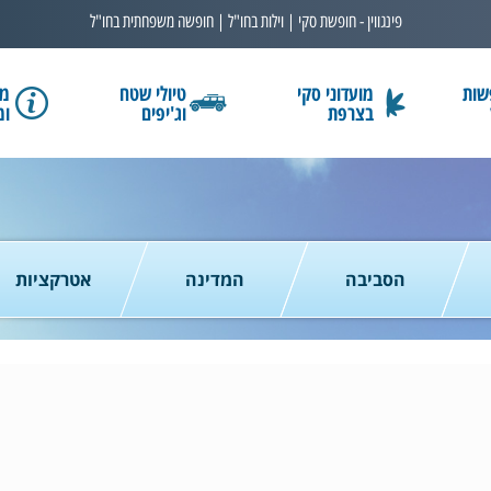
פינגווין - חופשת סקי | וילות בחו"ל | חופשה משפחתית בחו"ל
שות
מועדוני סקי
טיולי שטח
מב
בצרפת
וג'יפים
ומ
בחרו תאריך
כמות נוסעים
2 נוסעים
הסביבה
המדינה
אטרקציות