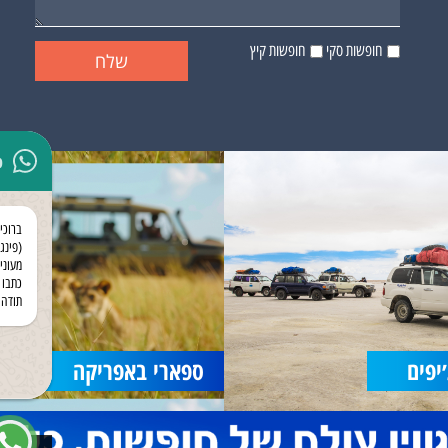
חופשות סקי
חופשות קיץ
p
ברוכי
(פינגו
מעוני
כתבו 
תודה 
יפים
ספארי באפריקה