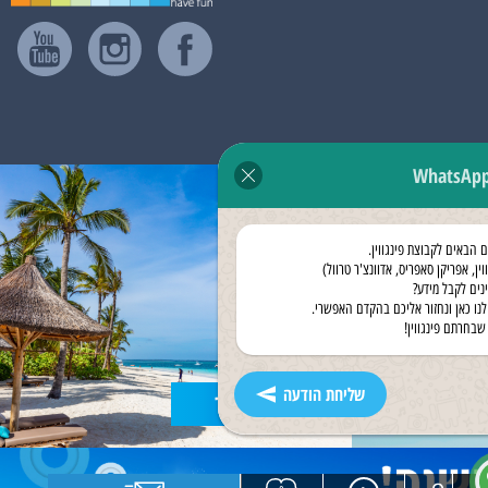
WhatsAp
ם הבאים לקבוצת פינגווין.
וין, אפריקן סאפריס, אדוונצ'ר טרוול)
ינים לקבל מידע?
לנו כאן ונחזור אליכם בהקדם האפשרי.
שבחרתם פינגווין!
שליחת הודעה
נופש בזנזיבר