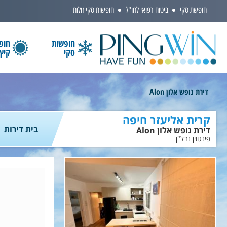
חופשת סקי
ביטוח רפואי לחו"ל
חופשות סקי זולות
חופשות
חופ
סקי
קיץ
הקלידו שם מדינה ובחרו יעד
דירת נופש אלון Alon
קרית אליעזר חיפה
בית דירות
דירת נופש אלון Alon
פינגווין נדל"ן