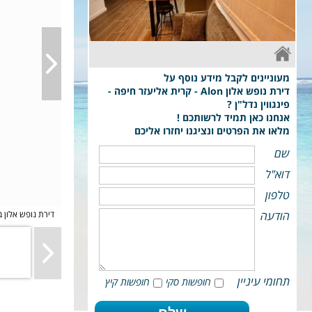
חדר שינה + סלון אירוח לשני מבוגרים + ילד עד גיל 12
מעוניינים לקבל מידע נוסף על
דירת נופש אלון Alon - קרית אליעזר חיפה -
פינגווין נדל"ן ?
אנחנו כאן תמיד לרשותכם !
מלאו את הפרטים ונציגנו יחזרו אליכם
שם
דוא"ל
טלפון
Alon apartment - דירת נ
הודעה
תחומי עיניין
חופשות סקי
חופשות קיץ