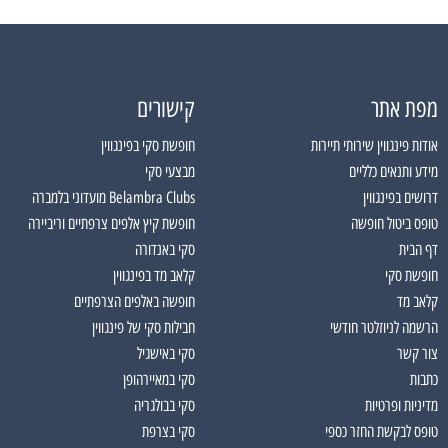
מפת אתר
קישורים
אודות פינגווין שירותי תיירות
חופשת סקי בפינגווין
מידע ותנאים כלליים
מבצעי סקי
דרושים בפינגווין
Belambra Clubs מועדוני בלמברה
טופס ביטול חופשה
חופשת קיץ אלפים צרפתיים וריביירה
דף הבית
סקי באנדורה
חופשת סקי
קלאב מד בפינגווין
קלאב מד
חופשה באלפים הצרפתיים
הרשמה לניוזלטר חודשי
חבילות סקי של פינגווין
צור קשר
סקי באישגיל
כתבות
סקי במאיירהופן
מדיניות ופרטיות
סקי בבולגריה
טופס לבקשת החזר כספי
סקי בצרפת