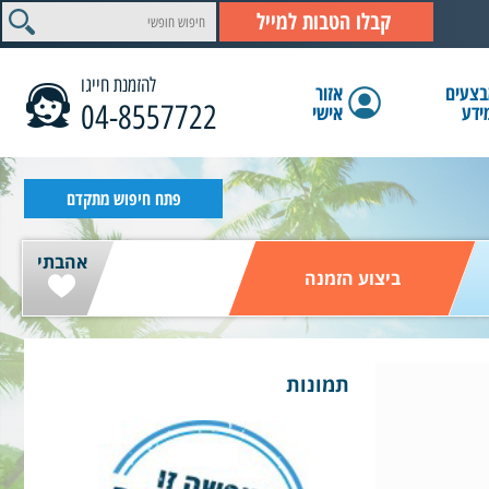
קבלו הטבות למייל
להזמנת חייגו
צעים
אזור
04-8557722
ידע
אישי
הצג תוצאות
פתח חיפוש מתקדם
אהבתי
ביצוע הזמנה
תמונות