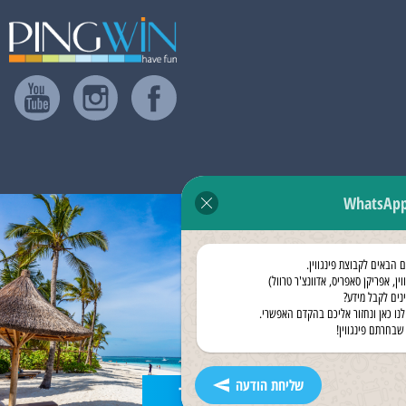
WhatsAp
ם הבאים לקבוצת פינגווין.
וין, אפריקן סאפריס, אדוונצ'ר טרוול)
ינים לקבל מידע?
לנו כאן ונחזור אליכם בהקדם האפשרי.
שבחרתם פינגווין!
שליחת הודעה
נופש בזנזיבר