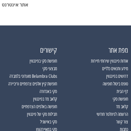
אתר אינטרנט
מפת אתר
קישורים
אודות פינגווין שירותי תיירות
חופשת סקי בפינגווין
מידע ותנאים כלליים
מבצעי סקי
דרושים בפינגווין
Belambra Clubs מועדוני בלמברה
טופס ביטול חופשה
חופשת קיץ אלפים צרפתיים וריביירה
דף הבית
סקי באנדורה
חופשת סקי
קלאב מד בפינגווין
קלאב מד
חופשה באלפים הצרפתיים
הרשמה לניוזלטר חודשי
חבילות סקי של פינגווין
צור קשר
סקי באישגיל
כתבות
סקי במאיירהופן