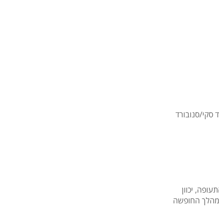
 סקי/סנובורד
ופה, יכוון
במהלך החופשה