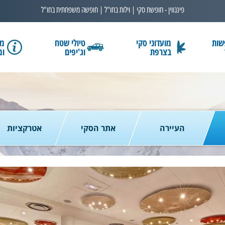
פינגווין - חופשת סקי | וילות בחו"ל | חופשה משפחתית בחו"ל
שות
מועדוני סקי
טיולי שטח
מב
בצרפת
וג'יפים
ומ
בחרו תאריך
כמות נוסעים
2 נוסעים
העיירה
אתר הסקי
אטרקציות