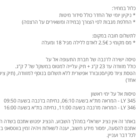
כלול במחיר:
* ניקיון יומי של החדר כולל סידור מיטות
* החלפת מגבות לפי הצורך (במידה ומשאירים על הרצפה)
לתשלום חובה במקום:
* מס מקומי כ 2.5€ לאדם ללילה מגיל 18 ומעלה
טיסה ישירה לז'נבה של חברת התעופה אל על
כולל מזוודה עד 23 ק"ג + תיק עלייה למטוס במשקל של 7 ק"ג.
הטסת ציוד סקי/סנובורד אפשרית ללא תשלום בנוסף למזוודה, (תיק ציוד
אחד)
טיסות אל על ימי ראשון
LY 345 - המראה מת"א בשעה 06:10, נחיתה בז'נבה בשעה 09:50
LY 346 - המראה מז'נבה בשעה 11:00, נחיתה בת"א בשעה 16:00
באתר זה אין נציג ישראלי במהלך השבוע. הנציג יפגוש אתכם בשדה התע
אתכם להסעה, ימסור מידע חשוב, יענה לשאלות ויהיה זמין בווטסאפ 
לכל דבר ועניין.