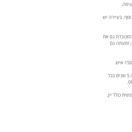
עימה.
מגוון שתיה חריפה נוספת בתשלום במקום
סף. בעיירה יש
שעות פעילות הבר : בין השעות 10:00-24:00
שעות הפתיחה והסגירה עלולות להשתנות נא
התעדכנו במקום
La Fo הוסיפה לרשימה המכובדת גם את
בשעות בהן הבר יהיה סגור ניתן ליהנות משתיה
י, ומעתה גם
חמה, תה/קפה.
במועדון זה בהזמנת טיסות בימי ראשון, לא ניתן
להזמין הדרכה לרמת מתחילים! (פעם ראשונה על
השלג!)
מועדון ילדים המופעל ע"י צוות המועדון לילדים מגיל 3 שנים עד גיל 5.99 שנים בכל
ית כולל יין.