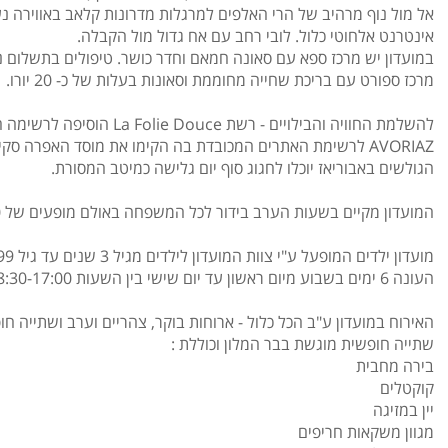
אל מול נוף מרהיב של הרי האלפים למרגלות מדרונות קלאב באווירה נ
אינטרנט אלחוטי כלול. לובי רחב עם אח גדול מול הקבלה.
במועדון יש מרכז ספא עם סאונה חמאם וחדר כושר. טיפולים בתשלום נו
מרכז ספורט עם בריכת שחייה מחוממת וסאונות בעלות של כ- 20 יורו.
להשלמת החוויה והבילויים - רשת lie Douce
AVORIAZ לרשימת האתרים המכובדת בה הקימו את מוסד האפרה סק
הגולשים באבוריאז יוכלו לחגוג סוף יום גלישה כמיטב המסורת.
המועדון מקיים בשעות הערב בידור לכל המשפחה באולם מופעים של 150 איש.
העונה 6 ימים בשבוע מיום ראשון עד יום שישי בין השעות 08:30-17:00.
האירוח במועדון ע"ב הכל כלול - ארוחות בוקר, צהריים וערב ושתייה חופש
שתייה חופשית מוגשת בבר המלון וכוללת :
בירה מחבית
קוקטלים
יין במזיגה
מגוון משקאות חריפים