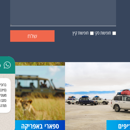
חופשות סקי
חופשות קיץ
p
ברוכי
(פינגו
מעוני
כתבו 
תודה 
יפים
ספארי באפריקה