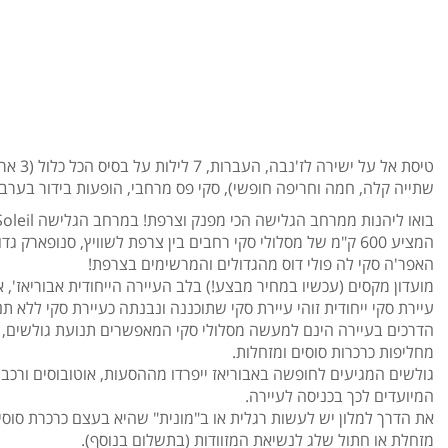
טיסת אל על ישירה ל
שתייה קלה, חמה וחריפה חופשי), סקי פס מרחבי, הופעות בידור בערבי
בואו ליהנות ממרחב הגל
המציע 600 ק"מ של מסלולי סקי רחבים בין צרפת לשוויץ, סנופארק גדו
האפר'ה סקי לה פולי דוס מהגדולים והמרשימים בצרפת!
מועדון מקסים (עכשיו במחיר מבצע!) בלב העיירה הייחודית אבוריאז', א
עיירת סקי ייחודית זוהי עיירת סקי שתוכננה ונבנתה כעיירת סקי ללא תנ
הדרכים בעיירה הינם למעשה מסלולי סקי המאפשרים תנועת גולשים,
מחליפות כרכרות סוסים ומזחלות.
גולשים המגיעים לחופשה באבוריאז ייפרדו מההסעות, אוטובוסים ורכבי
המיועדים לכך בכניסה לעיירה.
את הדרך למלון יש לעשות רגלית או ב"מונית" שהיא בעצם כרכרת סוסי
מזחלת או חתול שלג לנשיאת המזוודות (בתשלום בנוסף).