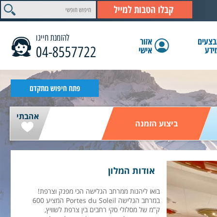
קבלו הטבות למייל
להזמנת חייגו
צעים
אזור
04-8557722
ידע
אישי
הצג תוצאות
פתח חיפוש מתקדם
אהבתי
ביצוע הזמנה
אודות המלון
בואו ליהנות ממרחב הגלישה הכי מפנק וצרפת!
במרחב הגלישה Portes du Soleil המציע 600
ק"מ של מסלולי סקי רחבים בין צרפת לשוויץ,