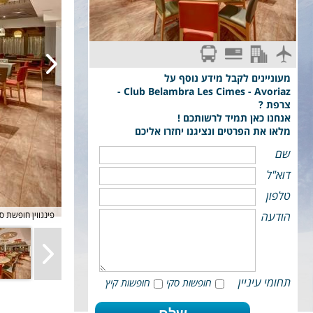
הכל כלול
סקי פס מורחב
טיסת אל על: תל-אביב - GENEVE
מעוניינים לקבל מידע נוסף על
Club Belambra Les Cimes - Avoriaz -
צרפת ?
אנחנו כאן תמיד לרשותכם !
מלאו את הפרטים ונציגנו יחזרו אליכם
שם
דוא"ל
טלפון
club belambra avoriaz פינגווי
הודעה
תחומי עיניין
חופשות סקי
חופשות קיץ