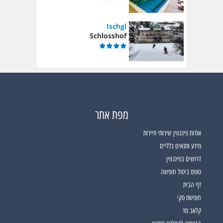
Ischgl
Schlosshof
מפת אתר
אודות פינגווין שירותי תיירות
מידע ותנאים כלליים
דרושים בפינגווין
טופס ביטול חופשה
דף הבית
חופשת סקי
קלאב מד