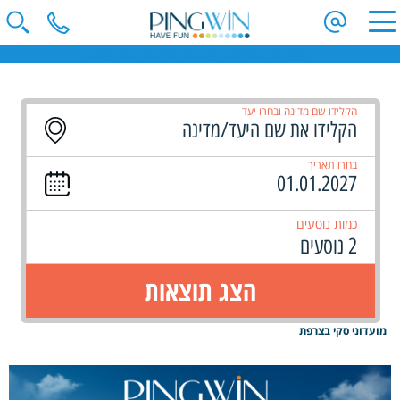
חופשות סקי | קייטנות סקי | מועדוני סקי | טיולי ג'יפים | ספארי באפריקה
הקלידו שם מדינה ובחרו יעד
בחרו תאריך
כמות נוסעים
2 נוסעים
הצג תוצאות
מועדוני סקי בצרפת