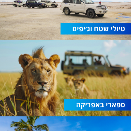
טיולי שטח וג׳יפים
ספארי באפריקה