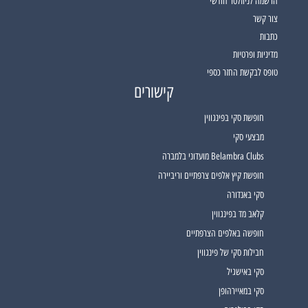
הרשמה לניוזלטר חודשי
צור קשר
כתבות
מדיניות ופרטיות
טופס לבקשת החזר כספי
קישורים
חופשת סקי בפינגווין
מבצעי סקי
Belambra Clubs מועדוני בלמברה
חופשת קיץ אלפים צרפתיים וריביירה
סקי באנדורה
קלאב מד בפינגווין
חופשה באלפים הצרפתיים
חבילות סקי של פינגווין
סקי באישגיל
סקי במאיירהופן