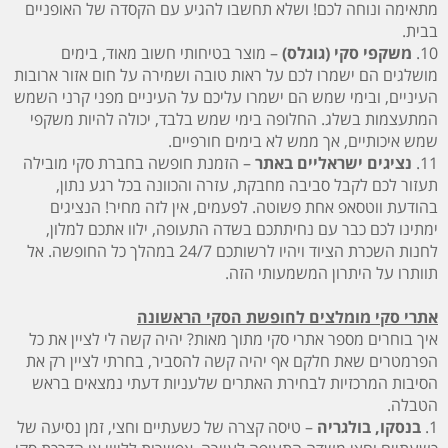
מתאימה ונוחה לכם! ושלא תחשבו להגיע עם הקסדה של האופניים
בבית.
10.
משקפי סקי (גוגלס)
– מוצר בטיחותי חשוב מאוד, בימים
מושלגים הם ישמרו לכם על ראות טובה ושמירה על חום אזור ארובות
העיניים, ובימי שמש הם ישמרו עליכם על העיניים מפני קרני השמש
המתעצמות בשלג. החלופה בימי שמש בלבד, יכולה להיות משקפי
שמש איכותיים, אך ממש לא בימים חורפיים.
11.
נציגים ישראליים באתר
– הזמנת חופשה בחברת סקי מובילה
תעזור לכם לקבל סביבה מחבקת, עזרה והכוונה בכל רגע נתון,
בהודעת ווטסאפ אחת פשוטה. לפעמים, אין לזה מחיר! הנציגים
ימתינו לכם כבר עם נחיתתכם בשדה התעופה, ילוו אתכם למלון,
לחנות השכרת הציוד ויהיו לרשותכם 24/7 במהלך כל החופשה. אל
תוותרו על היתרון המשמעותי הזה.
אתרי סקי מומלצים לחופשת הסקי הראשונה
איך בוחרים מספר אתרי סקי מתוך מאות? יהיה קשה לי לציין את כל
הפרמטרים שאת חלקם אף יהיה קשה להסביר, בחרתי לציין רק את
הסיבות המרכזיות לבחירת האתרים שלעניות דעתי נמצאים בראש
הטבלה.
1.
בנסקו, בולגריה
– טיסה קצרה של כשעתיים וחצי, זמן נסיעה של