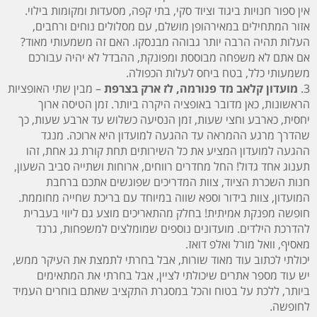
אין ספור חנויות ביגוד וציוד סקי, בתי קפה, מסעדות ומקומות בילוי.
אזור המתחילים במאירהופן מושלם, עם מסלולים נוחים ורחבים,
העלות תהיה הרבה יותר גבוהה מבנסקו. האם זה משמעותי מאוד?
אם אתם לא משפחה מבוססת ומפונקת, ההבדל לא יהיה עבורכם
משמעותי כלל, בטח ביחס לעלות הכפולה.
3.
מועדון קלאב מד פנורמה, לז ארק בצרפת
– מבין שתי האופציות
הראשונות, כאן מדובר באופציה היקרה ביותר. זמן הטיסה ארוך
יחסית, כארבע וחצי שעות, זמן הנסיעה כשלוש עד ארבע שעות, כך
שהדרך מרגע ההמראה עד ההגעה למועדון היא ארוכה. מנגד
ההגעה למועדון המציע את כל השירותים תחת קורת גג אחת, זהו
תענוג אחד גדול! החל מחדרים רווחים, ארוחות ושתייה סביב השעון,
חנות השכרת הציוד, צוות המדריכים שפוגשים אתכם ברחבת
המועדון, צוות בידור וספא שווה במיוחד עם בריכת שחייה מחוממת.
חופשה מפנקת אמיתית! בחלק מהתאריכים מוצע גם ליווי בעברית
להדרכת הילדים. מועדונים נוספים שמומלצים למשפחות, גרנד
מאסיף, וואל מורל ואלפ דואז.
יכולתי לכתוב עוד מאוד שורות, אבל בחרתי לתמצת את העיקר ממש,
יש עוד מספר אתרים שיכולתי לציין, אבל בחרתי את המתאימים
ביותר, ללכת על בטוח והכל במסגרת התקציב שאתם בוחרים העמיד
לחופשה.