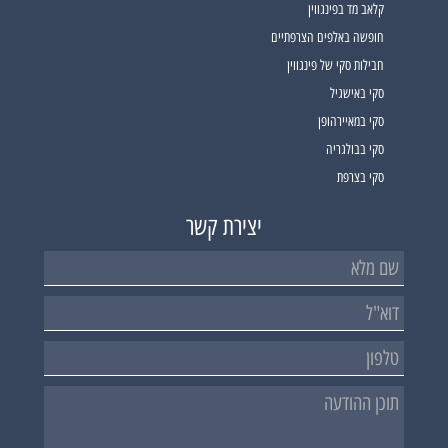
קלאב מד בפינגווין
חופשה באלפים הצרפתיים
חבילות סקי של פינגווין
סקי באישגיל
סקי במאיירהופן
סקי בבולגריה
סקי בצרפת
יצירת קשר