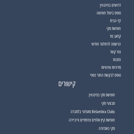
דרושים בפינגווין
טופס ביטול חופשה
דף הבית
חופשת סקי
קלאב מד
הרשמה לניוזלטר חודשי
צור קשר
כתבות
מדיניות ופרטיות
טופס לבקשת החזר כספי
קישורים
חופשת סקי בפינגווין
מבצעי סקי
Belambra Clubs מועדוני בלמברה
חופשת קיץ אלפים צרפתיים וריביירה
סקי באנדורה