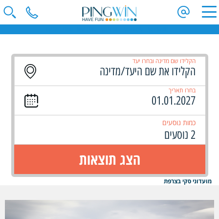
חופשות סקי | קייטנות סקי | מועדוני סקי | טיולי ג'יפים | ספארי באפריקה
הקלידו שם מדינה ובחרו יעד
בחרו תאריך
כמות נוסעים
2 נוסעים
הצג תוצאות
מועדוני סקי בצרפת