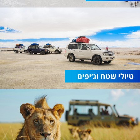
טיולי שטח וג׳יפים