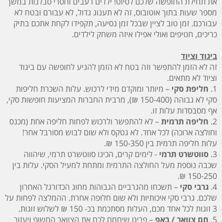
את תחילת החופשה שלכם לסיוט! ילדים רעבים וחסרי סבלנות במשך
מספר שעות בתוך אוטובוס, זה לא תענוג גדול, לא עבורם ובטח לא
עבורכם. זמן טוב לציין שבכל זמן נסיעה, תקפידו לקחת אתכם בתיק
כריכים, חטיפים ואולי אפילו איזה משחק לילדים.
ביגוד וציוד
זה לא הזמן להתפשר וזה בטח לא הזמן להגיע לחופשה עם ביגוד
וציוד לא מתאים.
1.
חליפת סקי
– מיותר ומוקדם מידי לרכוש. עלות השכרת חליפות
סקי לא גבוהה (150-400 ₪), מרבית החברות המציעות חופשות סקי,
אף מסבסדות עלות זו.
2.
חליפה תרמית
– לא להתפשר ולרכוש לפחות חליפה אחת (מכנס
וחולצה ארוכה) לכל אחד. לא גטקס ולא שום לבוש מסורבל אחר!
עלות חליפה תרמית בין 150-350 ₪.
3.
סווטשרט תרמי
- לימים קרים, הכינו סווטשרט תרמי, שיהווה
שכבה נוספת מעל החולצה התרמית ומתחת למעיל הסקי. עלות בין
150-250 ₪.
4.
גרבי סקי
– תשכחו מהגרביים הגבוהות מחוג הכדורגל האחרון
שלכם. גרבי סקי איכותיות ולא שום חלופה אחרת. ההמלצה לפחות על
3 זוגות לכל אחד מכם, העלות מסתכמת בכ- 150 ₪ לשלוש זוגות.
5.
חם צוואר / באפ
– פריט שיחמם לכם את הצוואר החשוף ויעזור