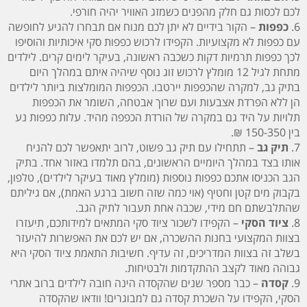
לכם לכסות גם חלק מהפנים כשמזג האוויר יהיה חורפי.
6.
כפפות
– הקור בידיים לא יתן לכם מנוח אם תבחרו להגיע לחופשה
עם כפפות לא מקצועיות. הקפידו לרכוש כפפות סקי איכותיות והוסיפו
לכך כפפות תרמיות דקות כשכבה ראשונה, בעיקר לימים קרים. לילדים
מתחת לגיל 12 מומלץ לרכוש זוג נוסף שיהיה איתם במהלך היום
בתיק גב, למקרה שהכפפות יירטבו. הכפפות המומלצות ביותר לילדים
הן ללא הפרדת אצבעות ועם שרוך אבטחה, השומר את הכפפות
תלויות על היד גם במקרה של הורדת הכפפה מהיד. עלות כפפות נע
בין 150-350 ₪.
7.
תיק גב
– תתחילו עם תיק גב פשוט, לרוב יתאפשר לכם להניח
אותו בצד במהלך היומיים הראשונים, בהם תלמדו באזור אחד. בתיק
הגב הכניסו אתכם כפפות נוספות (מומלץ מאוד בעיקר לילדים), טלפון,
בקבוק מים קטן וחטיף (אוי כמה שזה חשוב ברגע האמת), אם גיליתם
שהתלבשתם חם מידי, שכבה אחת תעבור לתיק הגב.
8.
ציוד הסקי
– הקפידו לשכור ציוד סקי המתאים למידותכם, תיעזרו
בצוות המקצועי בחנות ההשכרה, אם יש לכם את האפשרות להיעזר
בשלב זה בצוות המדריכים, זה עדיף. חשיבות התאמת ציוד הסקי היא
גבוהה מאוד לקצב ההתקדמות ולבטיחות.
9.
קסדה
– כבר מספר שנים שהקסדה הינה חובה לילדים ברוב אתרי
הסקי, הקפידו על השכרת קסדה גם למבוגרים! וודאו שהקסדה