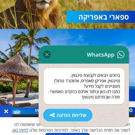
ספארי באפריקה
WhatsApp
ברוכים הבאים לקבוצת פינגווין.
(פינגווין, אפריקן סאפריס, אדוונצ'ר טרוול)
מעוניינים לקבל מידע?
כתבו לנו כאן ונחזור אליכם בהקדם האפשרי.
נופש בזנזיבר
תודה שבחרתם פינגווין!
×
שליחת הודעה
האתר שלנו משתמש בעוגיות ואוסף נתונים גם לצד שלישי שיאפשרו לנו
לשפר את חוויית הגלישה שלך באתר. למדיניות הפרטיות שלנו
לחץ/י כאן
.