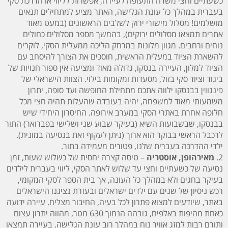
כשעתיים וחצי משדה התעופה לעיירה, אפשרות לליווי או הדרכת סקי
בעברית במהלך כל עונת הגלישה, האתר מציע למתחילים תנאים
מושלמים! מסלול מישורי ירוק לשלבים הראשונים (במעט מאוד
אתרים תמצאו מסלולים ירוקים), בהמשך מספר מסלולים כחולים
נוחים ורחבים. מגוון מלונות במרחק הליכה ממעלית הסקי, לוקרים
להשארת הציוד במעלית הראשית, חוסכים את הצורך להיסחב עם
הציוד למלון, העיירה בנסקו, גדולה מאוד ומציעה אין ספור חנויות של
ביגוד וציוד סקי בזול, מסעדות ומקומות בילוי. הצוות הישראלי של
פינגווין בבנסקו ילווה אתכם מתחילת החופשה ועד סופה, יתרון
משמעותי מאוד למשפחה, יהיה בעובדה שהעלות תהיה חצי מכל
חלופה אחרת באתרי הסקי במערב אירופה. החיסרון היחידי שיש
בבנסקו, שבשבועות השיא (בעיקר שבוע שני ושלישי בפברואר) התור
לרכבל הראשי בבוקר הוא ארוך (ניתן לעקוף זאת בנסיעה במונית).
ילדי ההדרכה בעברית שלנו, פטורים מעמידה בתור.
2.
מאירהופן, אוסטריה
– טיסה קצרה יחסית של כשלוש שעות, זמן
נסיעה של כשעתיים וחצי עד שלוש לאתר הסקי, ליווי בעברית לילדים
בעיקר בחגים ולא במהלך כל העונה, אך בית הספר לסקי המקומי,
רכש ניסיון של שנים עם ילדים ישראלים ובעזרת נציגנו הישראלים
באתר, שיודעים למצוא פתרון לכל בעיה, החיבור מצליח. עיירה ידועה
כאחת מהיפות באלפים, גובהה הנמוך 630 מטר, מהווה יתרון עצום
ותורם רבות למזג אוויר נוח במהלך רוב עונת הגלישה. בעיירה תמצאו