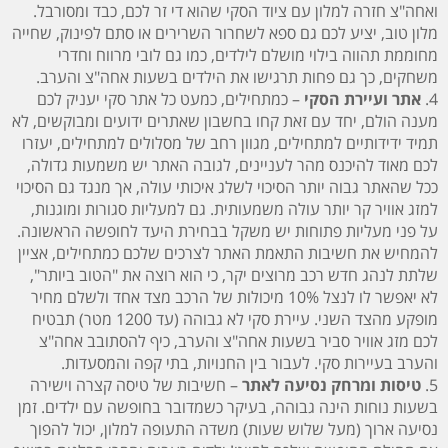
ואחה"צ חזרה למלון עם ציוד הסקי שהוא די זר לכם, כבד ומסורבל.
מלון טוב, יציע לכם גם ספא לשחרור השרירים או סתם לפינוק, שחייה
מחוממת תהווה בילוי מושלם לילדים, כמו גם לובי מרווח וחדרי
משחקים, כך גם פחות תרגישו את הילדים בשעות אחה"צ והערב.
4.
אתר ועיירת הסקי
– כמתחילים, כמעט כל אתר סקי יעניק לכם
מענה הולם, יחד עם זאת קחו בחשבון שאתרים ידועים ומבוקשים, לא
תמיד ידידותיים למתחילים, מגוון רחב של מסלולים למתחילים, יעזרו
לכם מאוד להיכנס מהר לעניינים, לגובה האתר יש משמעות גדולה,
ככל שהאתר גבוה יותר הסיכוי לשלג איכותי עולה, אך מנגד גם הסיכוי
למזג אוויר קר יותר עולה משמעותית. גם למעליות סגורות ומוגנות,
על פני מעליות פתוחות יש משקל בבחירת היעד לחופשה הראשונה.
להמחיש את חשיבות התאמת האתר לצרכים שלכם כמתחילים, אציין
שלתת לנהג חדש רכב מרוצים יקר, כי הוא רוצה את "הטוב ביותר",
לא יאפשר לו לנצל 10% מיכולות של הרכב מצד אחד ולשלם מחיר
מופקע מהצד השני. עיירת סקי לא גבוהה (עד 1200 מטר) תבטיח
לכם מזג אוויר סביר בשעות אחה"צ והערב, כיף להסתובב אחה"צ
והערב בעיירות סקי. לעבור בין החנויות, בתי קפה והמסעדות.
5.
טיסות ומרחק נסיעה לאתר
– חשיבות של טיסה קצרה וישירה
בשעות נוחות הינה גבוהה, בעיקר כשמדובר בחופשה עם ילדים. זמן
נסיעה ארוך (מעל שלוש שעות) משדה התעופה למלון, יכול להפוך