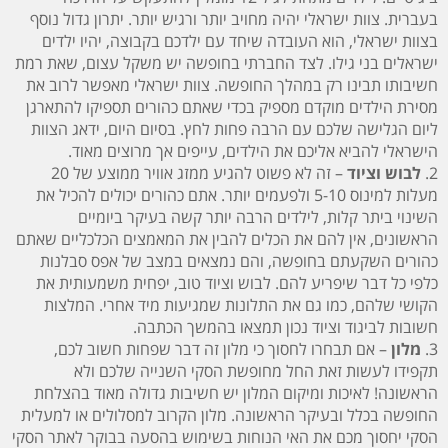
בעברית. צוות ישראלי יהיה מחויב יותר ורגיש יותר. יתרון גדול נוסף
בצוות ישראלי, הוא העובדה שיחד עם ילדכם בקבוצה, יהיו ילדים
ישראלים בני גילו. לצד החברתי בחופשה יש משקל עצום, שאת רמת
חשיבותו תבינו רק במהלך החופשה. צוות ישראלי מאפשר לרוב את
מסירת הילדים מוקדם מספיק בכדי שאתם כהורים תספיקו להתארגן
ליום הגלישה שלכם עם הרבה פחות לחץ. בסיום היום, ידאג הצוות
הישראלי להביא אליכם את הילדים, עייפים אך מרוצים מאוד.
2.
לבוש וציוד
– זה לא פשוט להגיע ממזג אוויר ממוצע של 20
מעלות למינוס 5-10 ולפעמים יותר. אתם כהורים יכולים להכיל את
השינוי ביתר קלות, לילדים הרבה יותר קשה בעיקר ביומיים
הראשונים, אין להם את הכלים להבין את המאמצים הכלכליים שאתם
כהורים השקעתם בחופשה, והם נמצאים במצב של אפס סבלנות
כלפי כל דבר שיפריע להם. לבוש וציוד טוב, יפחית משמעותית את
הקושי שלהם, כמו גם את התלונות שמגיעות מיד אחרי. המלצות
חשובות לביגוד וציוד נכון תמצאו בהמשך הכתבה.
3.
מלון
– אם תבחרו לחסוך כי מלון זה דבר שפחות חשוב לכם,
תקפידו לעשות זאת החל מחופשת הסקי השנייה שלכם ולא
הראשונה! לאיכות ומיקום המלון יש חשיבות גדולה מאוד בהצלחת
החופשה בכלל ובעיקר הראשונה. מלון הקרוב למסלולים או למעלית
הסקי יחסוך מכם את האי הנוחות בשימוש בהסעה בבוקר לאתר הסקי