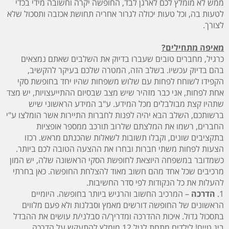
ממש לא מומלץ לכם לארגן לבד, החופשה יקרה וחשובה מידי בכדי
לטעות בה, וכל טעות יכולה לגרור אחריה תחושת אכזבה ותסכול שלא
לצורך.
מאיפה מתחילים?
כרגיל, מחברים טובים שעברו בדיוק את השלבים שאתם נמצאים
בהם בדיוק עכשיו. בשלב הזה, המטרה שלכם בעיקר להקשיב,
הקפידו לשוחח לפחות עם שלוש משפחות שהיו יחד בחופשת סקי
אחת לפחות, אני כבר מזהיר שיש מצב שבסיום ההתייעצויות, יש מצד
שתהיו קצת מבולבלים מכל המידע. ע"ב המידע הראשוני שיש
ברשותכם, השלב הבא יהיה לפנות לחברות התיירות אשר הומלצו ע"י
החברים, רשמו את המלצתם שלרוב תורכב ממספר אופציות
בתקציבים שונים, וקבלו תשובות לשאלות שהכנתם מראש. רכזו
הצעות לפחות משתי חברות ובחרו את ההצעה הטובה לכם ביותר.
כשמדובר במשפחה היוצאת לחופשת הסקי הראשונה שלה, יש המון
מרכיבים שכל אחד מהם חשוב מאוד להצלחת החופשה. כאן בחרתי
להעלות את כל הנקודות לפי סדר החשיבות.
1.
הדרכה
– המרכיב החשוב והרגיש ביותר בחופשה. היומיים
הראשונים של החופשה דורשים מאמץ וסבלנות ולא פעם מלווים
בתסכול גדול. איכות ההדרכה ומדריך/ה סבלני/ת עושים את ההבדל
ביג טיים! לילדים מתחת לגיל 12 מומלץ להתעקש על הדרכה