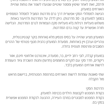
2019, זאת לאחר שיפוץ ומספר שינויים שנועדו לשפר את נוחות שהיית
האורחים במועדון.
הגישה למסלולי הסקי אפשרית דרך גרם מדרגות המוביל למסלול המסתיים
בסמוך למועדון (כ- 30 מדרגות). ניתן לדלג על המדרגות ולהיעזר באחת
משלוש מעליות רגילות (לא מעליות סקי) הצמודות לגרם המדרגות. הגלישה
חזרה אפשרית עד קצה גרם המדרגות.
המועדון מציע שהייה על בסיס פנסיון מלא (ארוחת בוקר קונטיננטלית,
צהריים וערב) ויין בארוחות. מסעדת המועדון נהנית מנוף פנורמי של ההרים
הסובבים ומרפסת תצפית גדולה.
במועדון קבלה, לובי רחב ידיים, בר, מסעדה, אינטרנט אלחוטי חינם, אזור
ריקודים, חדר סקי עם לוקרים מחוממים (חדש!) וחנות השכרת ציוד העומדת
לרשות אורחים המועדון בלבד.
שתי סאונות עומדות לרשות האורחים במרפסת הפנורמית, ברישום מראש
מול הקבלה
הדרכות הסקי
נקודת המפגש לקבוצות הילדים בכניסה למועדון.
נקודת המפגש למבוגרים במרכז העיירה, ההגעה לנקודת המפגש אפשרית
בסקי בס.