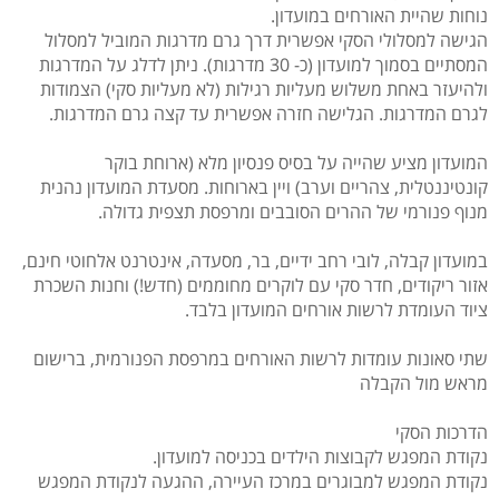
נוחות שהיית האורחים במועדון.
הגישה למסלולי הסקי אפשרית דרך גרם מדרגות המוביל למסלול
המסתיים בסמוך למועדון (כ- 30 מדרגות). ניתן לדלג על המדרגות
ולהיעזר באחת משלוש מעליות רגילות (לא מעליות סקי) הצמודות
לגרם המדרגות. הגלישה חזרה אפשרית עד קצה גרם המדרגות.
המועדון מציע שהייה על בסיס פנסיון מלא (ארוחת בוקר
קונטיננטלית, צהריים וערב) ויין בארוחות. מסעדת המועדון נהנית
מנוף פנורמי של ההרים הסובבים ומרפסת תצפית גדולה.
במועדון קבלה, לובי רחב ידיים, בר, מסעדה, אינטרנט אלחוטי חינם,
אזור ריקודים, חדר סקי עם לוקרים מחוממים (חדש!) וחנות השכרת
ציוד העומדת לרשות אורחים המועדון בלבד.
שתי סאונות עומדות לרשות האורחים במרפסת הפנורמית, ברישום
מראש מול הקבלה
הדרכות הסקי
נקודת המפגש לקבוצות הילדים בכניסה למועדון.
נקודת המפגש למבוגרים במרכז העיירה, ההגעה לנקודת המפגש