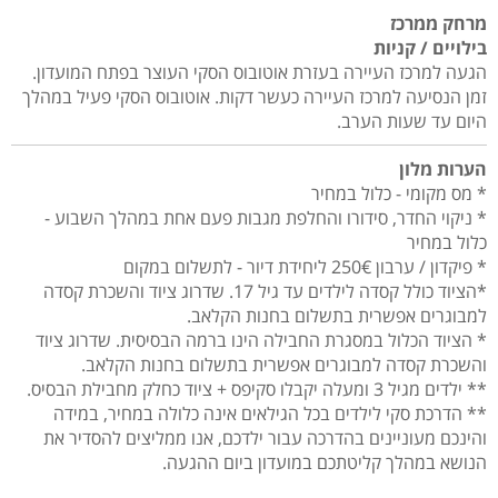
מרחק ממרכז
בילויים / קניות
הגעה למרכז העיירה בעזרת אוטובוס הסקי העוצר בפתח המועדון.
זמן הנסיעה למרכז העיירה כעשר דקות. אוטובוס הסקי פעיל במהלך
היום עד שעות הערב.
הערות מלון
* מס מקומי - כלול במחיר
* ניקוי החדר, סידורו והחלפת מגבות פעם אחת במהלך השבוע -
כלול במחיר
* פיקדון / ערבון 250€ ליחידת דיור - לתשלום במקום
*הציוד כולל קסדה לילדים עד גיל 17. שדרוג ציוד והשכרת קסדה
למבוגרים אפשרית בתשלום בחנות הקלאב.
* הציוד הכלול במסגרת החבילה הינו ברמה הבסיסית. שדרוג ציוד
והשכרת קסדה למבוגרים אפשרית בתשלום בחנות הקלאב.
** ילדים מגיל 3 ומעלה יקבלו סקיפס + ציוד כחלק מחבילת הבסיס.
** הדרכת סקי לילדים בכל הגילאים אינה כלולה במחיר, במידה
והינכם מעוניינים בהדרכה עבור ילדכם, אנו ממליצים להסדיר את
הנושא במהלך קליטתכם במועדון ביום ההגעה.