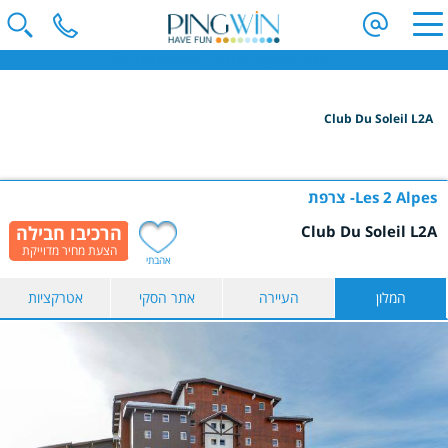
פינגווין - חופשת סקי | וילות בחו"ל | חופשה משפחתית בחו"ל
Club Du Soleil L2A
הקלידו שם מדינה ובחרו יעד
בחרו תאריך
Les 2 Alpes
צרפת
Club Du Soleil L2A
כמות נוסעים
אהבתי
2 נוסעים
המלון
העיירה
אתר הסקי
אטרקציות
הצג תוצאות