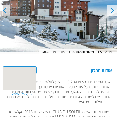
פינגווין חופשת סקי בצרפת - מועדון השמש - LES 2 ALPES
אודות המלון
אתר הסקי הייחודי LES 2 ALPES מציע לגולשים בו את נקודת הגלישה
הגבוהה ביותר מכל אתרי הסקי האחרים בצרפת, כך תוכלו להגיע עם מעלית
סקי עד לקרחון בגובה 3,600 מטר עם נוף עוצר נשימה! נתון זה מבטיח
לכם תנאי גלישה מהמשובחים ביותר מתחילת העונה במהלך חודש נובמבר
ועד תחילת חודש מאי!
רשת מועדוני השמש CLUB DU SOLEIL רכשה בשנת 2018 מקלאב מד
את המועדון באתר הסקי LES 2 ALPES והפעילה אותו לראשונה בחורף