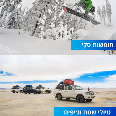
חופשות סקי
טיולי שטח וג׳יפים