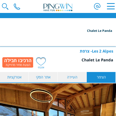
פינגווין - חופשת סקי | וילות בחו"ל | חופשה משפחתית בחו"ל
Chalet Le Panda
הקלידו שם מדינה ובחרו יעד
בחרו תאריך
Les 2 Alpes
צרפת
Chalet Le Panda
כמות נוסעים
אהבתי
2 נוסעים
הצימר
העיירה
אתר הסקי
אטרקציות
הצג תוצאות