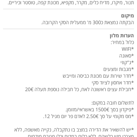
תנור, מיקרו, מדיח כלים, מקרר, מקפיא, מכונת קפה, טוסטר וכיריים.
מיקום
הבקתה נמצאת כ300 מ' ממעלית הסקי הקרובה.
הערות מלון
כלול במחיר:
*WIFI
*סאונה
*ג"קוזי
*מגבות ומצעים
*חדר שירות עם מכונת כביסה ומייבש
*חדר אחסון לציוד סקי
*חבילת עצים ראשונה לאח, כל חבילה נוספת תעלה 20€
לתשלום חובה במקום:
*פיקדון בסך 1500€ באשראי/מזומן.
*מס מקומי על סך 2.50€ לאדם פר יום מגיל 12.
*יש להשאיר את הדירה במצב בו נתקבלה, נקייה מאשפה, ללא
מצרכי מזון כלשהם, ללא כלים במדיח וכלי מטבח מודחים.