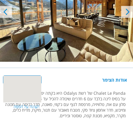
אודות הצימר
Chalet Le Panda של רשת Odalys היא בקתה יפהפייה בגודל 210 מ"ר
על בסיס לינה בלבד עם 6 חדרים שיכולה להכיל עד 14 אנשים. בבקתה
סלון עם אח, טלוויזיה, מרפסת לנוף עם ג'קוזי, סאונה, חדר כביסה עם מכונה
ומייבש, חדר אחסון ציוד סקי, מטבח מאובזר עם תנור, מיקרו, מדיח כלים,
מקרר, מקפיא, מכונת קפה, טוסטר וכיריים.