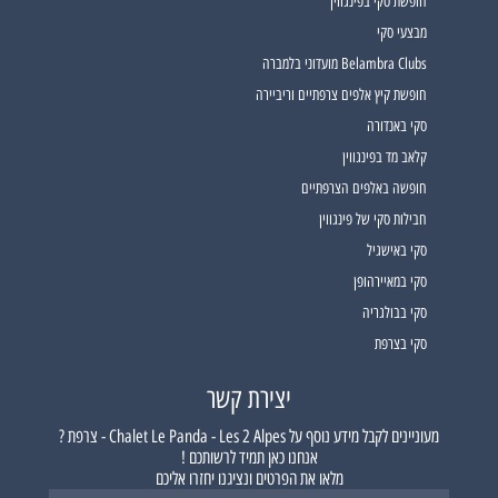
חופשת סקי בפינגווין
מבצעי סקי
Belambra Clubs מועדוני בלמברה
חופשת קיץ אלפים צרפתיים וריביירה
סקי באנדורה
קלאב מד בפינגווין
חופשה באלפים הצרפתיים
חבילות סקי של פינגווין
סקי באישגיל
סקי במאיירהופן
סקי בבולגריה
סקי בצרפת
יצירת קשר
מעוניינים לקבל מידע נוסף על
Chalet Le Panda - Les 2 Alpes - צרפת ?
אנחנו כאן תמיד לרשותכם !
מלאו את הפרטים ונציגנו יחזרו אליכם