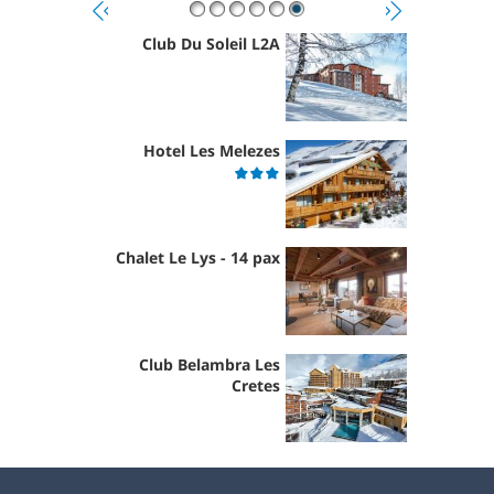
Club Du Soleil L2A
Hotel Les Melezes
Chalet Le Lys - 14 pax
Club Belambra Les
Cretes