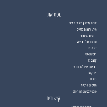
מפת אתר
אודות פינגווין שירותי תיירות
מידע ותנאים כלליים
דרושים בפינגווין
טופס ביטול חופשה
דף הבית
חופשת סקי
קלאב מד
הרשמה לניוזלטר חודשי
צור קשר
כתבות
מדיניות ופרטיות
טופס לבקשת החזר כספי
קישורים