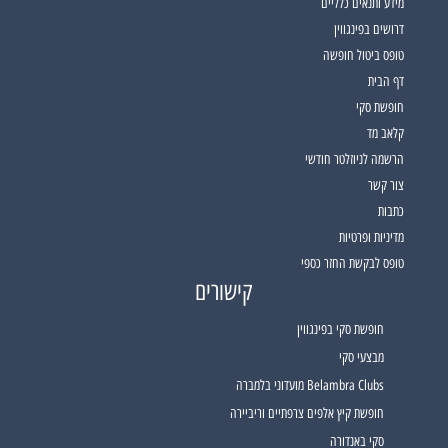
מידע ותנאים כלליים
דרושים בפינגווין
טופס ביטול חופשה
דף הבית
חופשת סקי
קלאב מד
הרשמה לניוזלטר חודשי
צור קשר
כתבות
מדיניות ופרטיות
טופס לבקשת החזר כספי
קישורים
חופשת סקי בפינגווין
מבצעי סקי
Belambra Clubs מועדוני בלמברה
חופשת קיץ אלפים צרפתיים וריביירה
סקי באנדורה