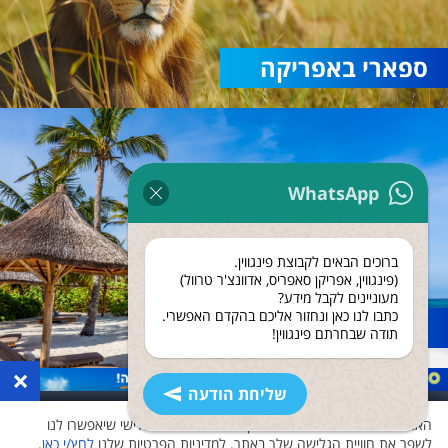
ספארי באפריקה
WhatsApp
ברוכים הבאים לקבוצת פינגווין.
(פינגווין, אפריקן סאפריס, אדוונצ'ר טרוול)
מעוניינים לקבל מידע?
כתבו לנו כאן ונחזור אליכם בהקדם האפשרי.
נופש בזנזיבר
תודה שבחרתם פינגווין!
×
שליחת הודעה
האתר שלנו משתמש בעוגיות ואוסף נתונים גם לצד שלישי שיאפשרו לנו
לשפר את חוויית הגלישה שלך באתר. למדיניות הפרטיות שלנו
לחץ/י כאן
.