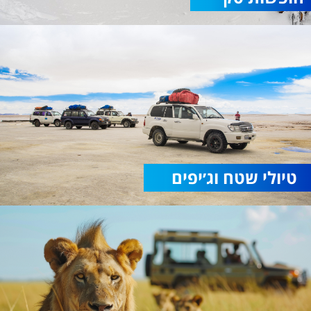
טיולי שטח וג׳יפים