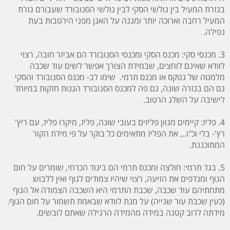
בגזרת המעיל בין גולשי הסקי לבין גולשי הסנובורד שעבורם גזרת
המעיל רחבה וארוכה יותר ומגנה על האגן מפני הירטבות בעת
נפילה.
3. מכנסי סקי: מכנס הסקי ומכנסי הסנובורד הם אביזר חובה, רצוי
לוודא שאינם לוחצים, שבמידת הצורך אפשר לשים עוד שכבה
מלמטה של גטקס או מכנס תרמי. שימו לב- מכנס הסנובורד והסקי
גם הם בגזרה שונה, גם פה למכנס הסנובורד הגנות חזקות במיוחד
לישיבה על השלג הרטוב.
4. פליז: קיימים מגוון פליזים בעובי שונה, פליז, מיקרו פליז, עם ריץ'
רץ'- בלי וכ"ו.., את הפליז מתאימים כל בוקר על פי מידת הקור
המתוכננת.
5. בגד תרמי: חולצה ומכנס תרמי הם ביגוד הכרחי, שומרים על חום
הגוף ומנדפים את הזיעה, רצוי שיהיו צמודים לגוף ואין ללבוש
מתחתיהם עוד שכבה, שכבת התרמי היא השכבה הצמודה אל הגוף
(כעין שכבת עור שנייה) על מנת לוודא שבאמת תשמור על חום הגוף.
מידתה לרוב קטנה במידה מהמידה הרגילה שאתם לובשים.