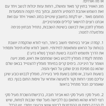
אז מה אורזים?
מזג האוויר בחוץ קר מאוד ומושלג, רוחות עזות יכולות לנשב ויחד עם
זאת השמש אוהבת להפתיע ולחמם, ובתוך בתי הקפה והמסעדות
מחומם מאוד . יש לקחת בחשבון שינויים במזג האוויר ויחד עם זאת
אנחנו רוצים להישאר קלילים וספורטיביים.
מומלץ לתכנן את לבושנו בשיטת השכבות, נתחיל מבחוץ פנימה
ומלמעלה למטה:
1. קסדה: אביזר בטיחותי חשוב ביותר, רצוי לוודא שהקסדה יושבת
בנוחות על הראש ומותאמת למידותיי. חשוב לוודא שלא תיפול ותסתיר
את הדרך ותשמש להגנה בשעת הצורך (שלא נדע !)
מתחת לקסדה מומלץ ללבוש באפ שמחמם את ראש, סופג זיעה
ושומר על היגיינה. בימים קרים במיוחד מומלץ להצטייד בבאפ שלם
שהוא גם מסיכת פנים שתגן על האף והפה.
בשעות הערב, או סתם בשעת סיור בעיירה, מומלץ לכבוש כובע שיגן
עליכם מפני רוחות וקור ולמעשה אחראי על וויסות החום בגוף. כמו
שאומרים: הכול מתחיל בראש!
2. מעיל סקי: מעיל סקי הוא אביזר חובה, ברכישת/השכרת מעיל סקי
רצוי לוודא שהוא מותאם גם ללבישה מעל שתי שכבות לפחות, שיש
לו הרבה כיסים וזו ההזדמנות לביטוי אישי צבעוני ייחודי. יש הבדל