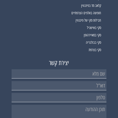
קלאב מד בפינגווין
חופשה באלפים הצרפתיים
חבילות סקי של פינגווין
סקי באישגיל
סקי במאיירהופן
סקי בבולגריה
סקי בצרפת
יצירת קשר