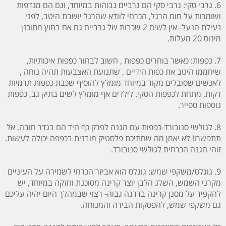
6. גרבי סקי: גרבי סקי הם גרביים גבוהות במיוחד, וגם הם מנדפות
ושומרות על חום הרגל, הכרחי לוודא שהרגל יושבת היטב, לפני
נעילת הנעל- אין לשים 2 שכבות של גרביים גם אם בחוץ מתוכנן
מינוס 20 מעלות.
7. כפפות: כאשר בוחרים כפפות , חשוב לבחור כפפות איכותיות,
שיחממו היטב את כפות הידיים , שתנועת האצבעות תהיה נוחה ,
לאנשים שסובלים מקור במיוחד מומלץ להוסיף שכבת כפפות תרמיות
דקות, מתחת לכפפות הסקי. לילדים אף מומלץ לשים בתיק גב, כפפות
נוספות ספייר.
8. לגולשי סנובורד-כפפות עם הגנה לפרק כף היד הם בגדר חובה. אל
תתפשרו! לא יאמן מה שחתיכת פלסטיק מובנית בכפפה יכולה לעשות.
זוהי הגנה הכרחית לגולשי סנובורד.
9. גוגלס/משקפי שמש: גוגלס הוא אביזר הכרחי לשמירה על העיניים
מקרני השמש, השלג הלבן יוצר קרינה מסוכנת וחזקה במיוחד, יש
להקפיד על מסנן קרינה בדרגה גבוה- רצוי שבמהלך היום יהיה עליכם
גם משקפי שמש, להפסקות הבירה והמנוחה.