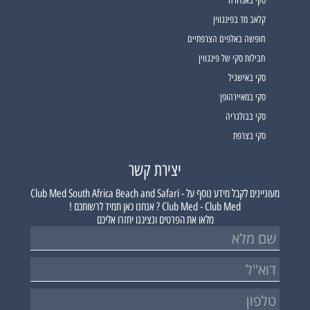
סקי באנדורה
קלאב מד בפינגווין
חופשה באלפים הצרפתיים
חבילות סקי של פינגווין
סקי באישגיל
סקי במאיירהופן
סקי בבולגריה
סקי בצרפת
יצירת קשר
מעוניינים לקבל מידע נוסף על
Club Med South Africa Beach and Safari -
Club Med - Club Med ?
אנחנו כאן תמיד לרשותכם !
מלאו את הפרטים ונציגנו יחזרו אליכם