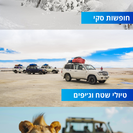
חופשות סקי
טיולי שטח וג׳יפים