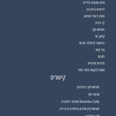
מידע ותנאים כלליים
דרושים בפינגווין
טופס ביטול חופשה
דף הבית
חופשת סקי
קלאב מד
הרשמה לניוזלטר חודשי
צור קשר
כתבות
מדיניות ופרטיות
טופס לבקשת החזר כספי
קישורים
חופשת סקי בפינגווין
מבצעי סקי
Belambra Clubs מועדוני בלמברה
חופשת קיץ אלפים צרפתיים וריביירה