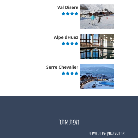
Val Disere
Alpe dHuez
Serre Chevalier
מפת אתר
אודות פינגווין שירותי תיירות