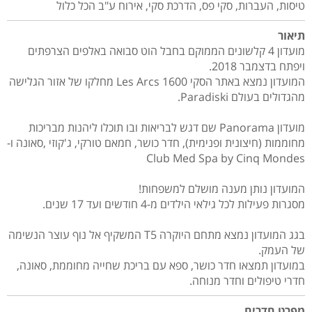
טיסות, העברות, סקי פס, הדרכת סקי, אירוח ע"ב הכל כלול
תיאור
מועדון 4 קלשונים הממוקם בחבל הוט סבואה באלפים הצרפתים
ויפתח בדצמבר 2018.
המועדון נמצא באתר הסקי Les Arcs 1600 מחלקו של אזור הגלישה
מהגדולים בעולם Paradiski.
מועדון Panorama שם דגש לבריאות ובו תוכלו ליהנות מבריכות
מחוממות (חיצונית ופנימית), חדר כושר, חמאם טורקי, ג'קוזי ,סאונה ו-
Club Med Spa by Cinq Mondes
המועדון נותן מענה מושלם למשפחות!
מסגרות פעילות לכל גילאי הילדים מ-4 חודשים ועד 17 שנים.
בגג המועדון נמצא מתחם היוקרה T5 המשקיף אל נוף עוצר הנשימה
של העמק.
במועדון תמצאו חדר כושר, ספא עם בריכת שחייה מחוממת, סאונה,
חדרי טיפולים וחדר מנוחה.
מפרט חדרים