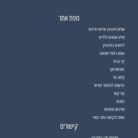
מפת אתר
אודות פינגווין שירותי תיירות
מידע ותנאים כלליים
דרושים בפינגווין
טופס ביטול חופשה
דף הבית
חופשת סקי
קלאב מד
הרשמה לניוזלטר חודשי
צור קשר
כתבות
מדיניות ופרטיות
טופס לבקשת החזר כספי
קישורים
חופשת סקי בפינגווין