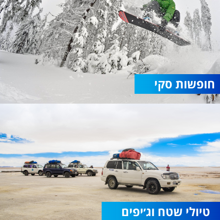
חופשות סקי
טיולי שטח וג׳יפים