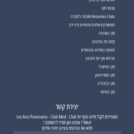
מבצעי סקי
Belambra Clubs מועדוני בלמברה
חופשת קיץ אלפים צרפתיים וריביירה
סקי באנדורה
קלאב מד בפינגווין
חופשה באלפים הצרפתיים
חבילות סקי של פינגווין
סקי באישגיל
סקי במאיירהופן
סקי בבולגריה
סקי בצרפת
יצירת קשר
מעוניינים לקבל מידע נוסף על
Les Arcs Panorama - Club Med - Club
Med ?
אנחנו כאן תמיד לרשותכם !
מלאו את הפרטים ונציגנו יחזרו אליכם