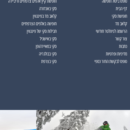
טופס ביטול חופשה
חופשת קיץ אלפים צרפתיים וריביירה
דף הבית
סקי באנדורה
חופשת סקי
קלאב מד בפינגווין
קלאב מד
חופשה באלפים הצרפתיים
הרשמה לניוזלטר חודשי
חבילות סקי של פינגווין
צור קשר
סקי באישגיל
כתבות
סקי במאיירהופן
מדיניות ופרטיות
סקי בבולגריה
טופס לבקשת החזר כספי
סקי בצרפת