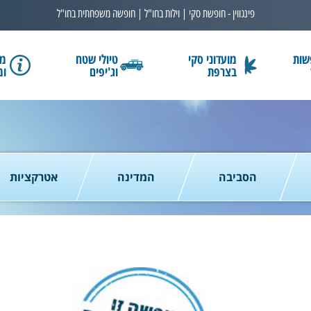
פינגווין - חופשת סקי | וילות בחו"ל | חופשה משפחתית בחו"ל
שות
מועדוני סקי
טיולי שטח
מב
בצרפת
וג'יפים
ומ
בחרו תאריך
כמות נוסעים
2 נוסעים
הסביבה
המדינה
אטרקציות