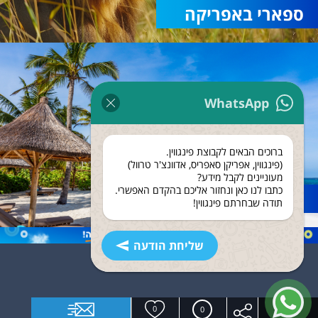
ספארי באפריקה
WhatsApp
ברוכים הבאים לקבוצת פינגווין.
(פינגווין, אפריקן סאפריס, אדוונצ'ר טרוול)
מעוניינים לקבל מידע?
כתבו לנו כאן ונחזור אליכם בהקדם האפשרי.
נופש בזנזיבר
תודה שבחרתם פינגווין!
שליחת הודעה
0
0