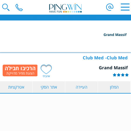
פינגווין - חופשת סקי | וילות בחו"ל | חופשה משפחתית בחו"ל
Grand Massif
הקלידו שם מדינה ובחרו יעד
בחרו תאריך
Club Med
Club Med
Grand Massif
כמות נוסעים
אהבתי
2 נוסעים
המלון
העיירה
אתר הסקי
אטרקציות
הצג תוצאות