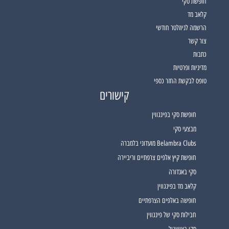
חופשת סקי
קלאב מד
הרשמה לניוזלטר חודשי
צור קשר
כתבות
מדיניות ופרטיות
טופס לבקשת החזר כספי
קישורים
חופשת סקי בפינגווין
מבצעי סקי
Belambra Clubs מועדוני בלמברה
חופשת קיץ אלפים צרפתיים וריביירה
סקי באנדורה
קלאב מד בפינגווין
חופשה באלפים הצרפתיים
חבילות סקי של פינגווין