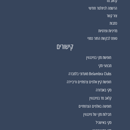
קלאב מד
הרשמה לניוזלטר חודשי
צור קשר
כתבות
מדיניות ופרטיות
טופס לבקשת החזר כספי
קישורים
חופשת סקי בפינגווין
מבצעי סקי
Belambra Clubs מועדוני בלמברה
חופשת קיץ אלפים צרפתיים וריביירה
סקי באנדורה
קלאב מד בפינגווין
חופשה באלפים הצרפתיים
חבילות סקי של פינגווין
סקי באישגיל