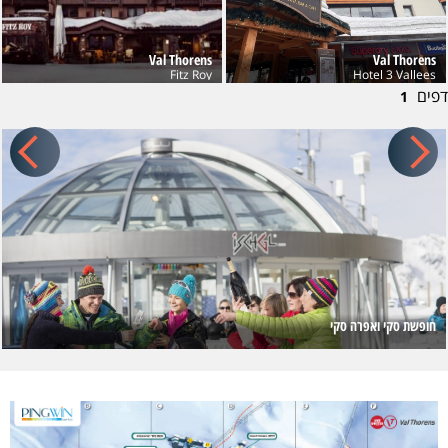
Val Thorens
Val Thorens
Fitz Roy
Hotel 3 Vallees
דפים
1
חופשת סקי ואפרה סקי