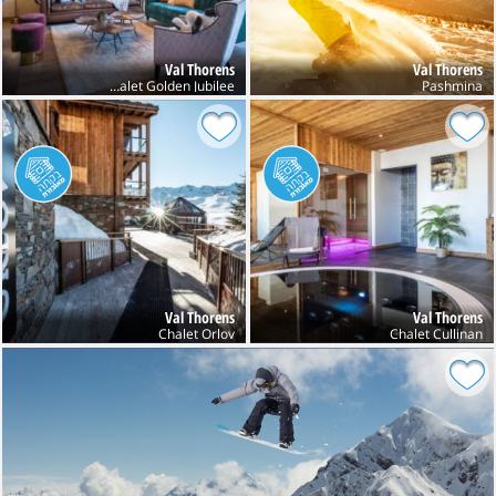
Val Thorens
Val Thorens
Chalet Golden Jubilee
Pashmina
Val Thorens
Val Thorens
Chalet Orlov
Chalet Cullinan