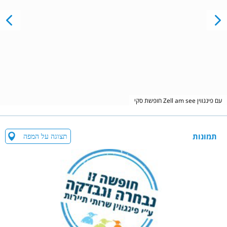
חופשת סקי Zell am see עם פינגווין
תמונות