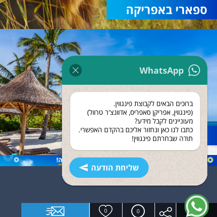
ספארי באפריקה
WhatsApp
ברוכים הבאים לקבוצת פינגווין.
(פינגווין, אפריקן סאפריס, אדוונצ'ר טרוול)
מעוניינים לקבל מידע?
כתבו לנו כאן ונחזור אליכם בהקדם האפשרי.
נופש בזנזיבר
תודה שבחרתם פינגווין!
שליחת הודעה
0
0