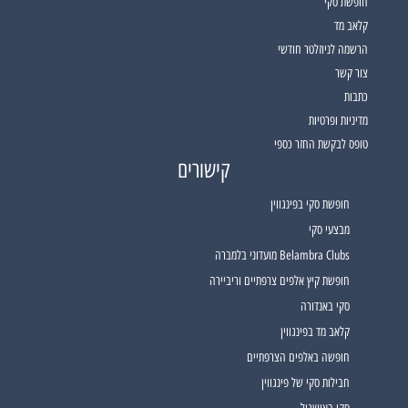
חופשת סקי
קלאב מד
הרשמה לניוזלטר חודשי
צור קשר
כתבות
מדיניות ופרטיות
טופס לבקשת החזר כספי
קישורים
חופשת סקי בפינגווין
מבצעי סקי
Belambra Clubs מועדוני בלמברה
חופשת קיץ אלפים צרפתיים וריביירה
סקי באנדורה
קלאב מד בפינגווין
חופשה באלפים הצרפתיים
חבילות סקי של פינגווין