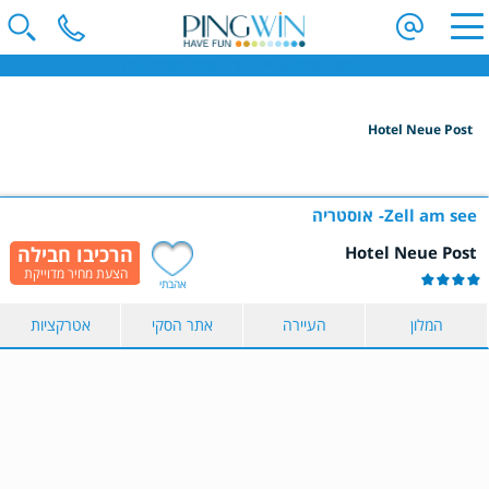
פינגווין - חופשת סקי | וילות בחו"ל | חופשה משפחתית בחו"ל
Hotel Neue Post
הקלידו שם מדינה ובחרו יעד
בחרו תאריך
Zell am see
אוסטריה
Hotel Neue Post
כמות נוסעים
אהבתי
2 נוסעים
המלון
העיירה
אתר הסקי
אטרקציות
הצג תוצאות