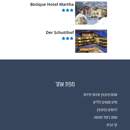
Botique Hotel Martha
Der Schutthof
מפת אתר
אודות פינגווין שירותי תיירות
מידע ותנאים כלליים
דרושים בפינגווין
טופס ביטול חופשה
דף הבית