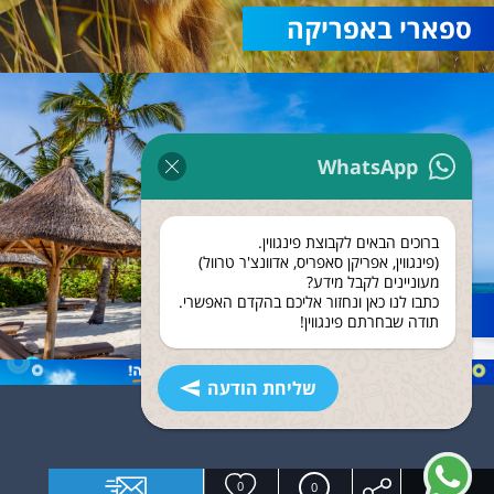
ספארי באפריקה
WhatsApp
ברוכים הבאים לקבוצת פינגווין.
(פינגווין, אפריקן סאפריס, אדוונצ'ר טרוול)
מעוניינים לקבל מידע?
כתבו לנו כאן ונחזור אליכם בהקדם האפשרי.
נופש בזנזיבר
תודה שבחרתם פינגווין!
שליחת הודעה
0
0