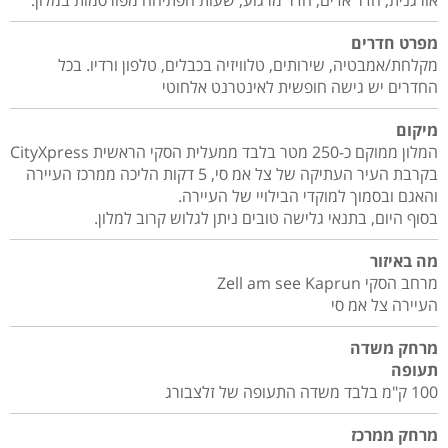
אורגנית, חדר אדים, חדר מרגוע, שעות הפתיחה מפורסמות במלון.
מפרט חדרים
מקלחת/אמבטיה, שירותים, טלוויזיה בכבלים, טלפון ורדיו. בכל
החדרים יש גישה חופשית לאינטרנט אלחוטי
מיקום
המלון ממוקם כ-250 מטר בלבד ממעלית הסקי הראשית CityXpress
בקרבת העיר העתיקה של צל אמ סי, 5 דקות הליכה ממרכז העיירה
והאגם ובסמוך למוקדי הבילויי של העיירה.
בסוף היום, בתנאי גלישה טובים ניתן לגלוש קרוב למלון.
מה באיזור
מרחב הסקי Zell am see Kaprun
העיירה צל אמ סי
מרחק משדה
תעופה
100 ק"מ בלבד משדה התעופה של זלצבורג
מרחק ממרכז