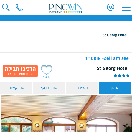
פינגווין - חופשת סקי | וילות בחו"ל | חופשה משפחתית בחו"ל
St Georg Hotel
הקלידו שם מדינה ובחרו יעד
בחרו תאריך
Zell am see
אוסטריה
St Georg Hotel
כמות נוסעים
אהבתי
2 נוסעים
המלון
העיירה
אתר הסקי
אטרקציות
הצג תוצאות