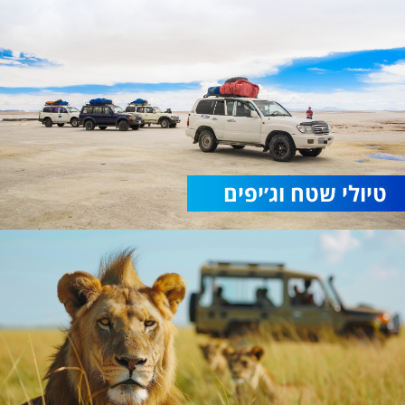
טיולי שטח וג׳יפים