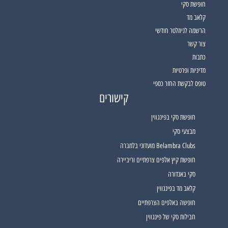
חופשת סקי
קלאב מד
הרשמה לניוזלטר חודשי
צור קשר
כתבות
מדיניות ופרטיות
טופס לבקשת החזר כספי
קישורים
חופשת סקי בפינגווין
מבצעי סקי
Belambra Clubs מועדוני בלמברה
חופשת קיץ אלפים צרפתיים וריביירה
סקי באנדורה
קלאב מד בפינגווין
חופשה באלפים הצרפתיים
חבילות סקי של פינגווין