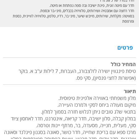
חדר בגודל של כ 38 מ"ר
חדר עם מיטה זוגית, פינת ישיבה ובה ספה נפתחת או מיטה.
חדר רחצה עם אמבטיה ושירותים, טלוויזיה בכבלים, מיני-בר וכספת.
בסוויטה: מקלחת, שירותים, מייבש שיער, מיני בר, רדיו, טלפון, טלוויזיה לוויינית, כספת
ומרפסת
פרטים
המחיר כולל
טיסת פינגווין ישירה לזלצבורג, העברות, 7 לילות ע"ב א. בוקר
(אפשרות לחצי פנסיון), סקי פס.
תיאור
מלון משפחתי באווירה אלפינית טיפוסית.
מיקום מעולה ביחס לסקי ולמרכז העיירה.
בתנאי שלג טובים ניתן לגלוש חזרה בסמוך למלון.
במלון קבלה, סלון ישיבה, חדר קריאה, אינטרנט, חדר לאחסון ציוד
סקי, מעלית, חנייה, מסעדה, בר, מרתף יינות וטרסה.
מרכז ספא עם בריכת שחייה, חדר כושר, סאונה בסגנון פינלנד וסאונה