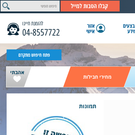
קבלו הטבות למייל
להזמנת חייגו
צעים
אזור
04-8557722
ידע
אישי
הצג תוצאות
פתח חיפוש מתקדם
אהבתי
מחירי חבילות
תמונות