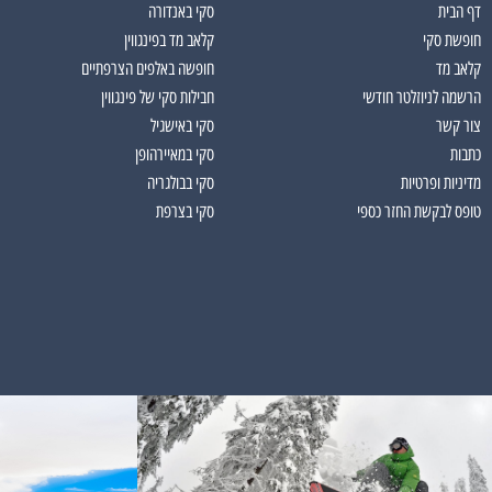
דף הבית
סקי באנדורה
חופשת סקי
קלאב מד בפינגווין
קלאב מד
חופשה באלפים הצרפתיים
הרשמה לניוזלטר חודשי
חבילות סקי של פינגווין
צור קשר
סקי באישגיל
כתבות
סקי במאיירהופן
מדיניות ופרטיות
סקי בבולגריה
טופס לבקשת החזר כספי
סקי בצרפת