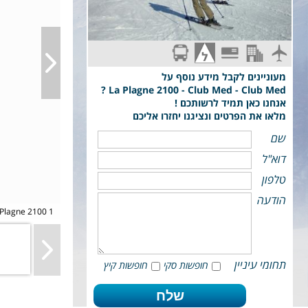
הכל כלול
סקי פס מקומי
הדרכה יום מלא 5 ימים
טיסת ארקיע: תל-אביב - גרנובל - Grenoble
מעוניינים לקבל מידע נוסף על
La Plagne 2100 - Club Med - Club Med ?
אנחנו כאן תמיד לרשותכם !
מלאו את הפרטים ונציגנו יחזרו אליכם
שם
דוא"ל
טלפון
הודעה
פינגווין חופשות סקי בקלאב מד צ
תחומי עיניין
חופשות סקי
חופשות קיץ