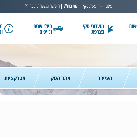
פינגווין - חופשת סקי | וילות בחו"ל | חופשה משפחתית בחו"ל
שות
מועדוני סקי
טיולי שטח
מב
בצרפת
וג'יפים
ומ
בחרו תאריך
כמות נוסעים
2 נוסעים
העיירה
אתר הסקי
אטרקציות