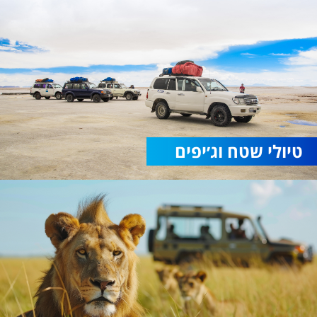
טיולי שטח וג׳יפים