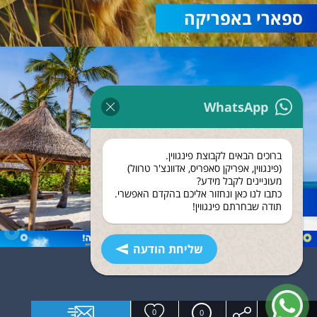
ספארי באפריקה
WhatsApp
ברוכים הבאים לקבוצת פינגווין.
(פינגווין, אפריקן סאפריס, אדוונצ'ר טרוול)
מעוניינים לקבל מידע?
כתבו לנו כאן ונחזור אליכם בהקדם האפשרי.
נופש בזנזיבר
תודה שבחרתם פינגווין!
שליחת הודעה
0
0