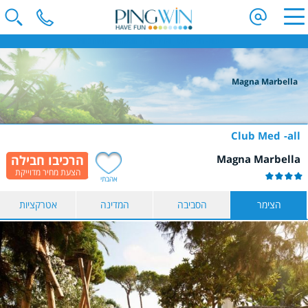
פינגווין - חופשת סקי | וילות בחו"ל | חופשה משפחתית בחו"ל
Magna Marbella
הקלידו שם מדינה ובחרו יעד
בחרו תאריך
Club Med
all
Magna Marbella
כמות נוסעים
אהבתי
2 נוסעים
הצימר
הסביבה
המדינה
אטרקציות
הצג תוצאות