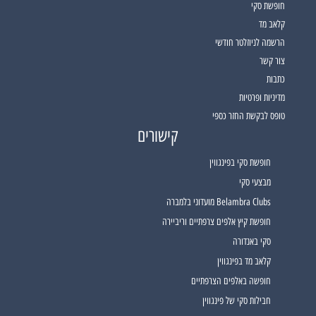
חופשת סקי
קלאב מד
הרשמה לניוזלטר חודשי
צור קשר
כתבות
מדיניות ופרטיות
טופס לבקשת החזר כספי
קישורים
חופשת סקי בפינגווין
מבצעי סקי
Belambra Clubs מועדוני בלמברה
חופשת קיץ אלפים צרפתיים וריביירה
סקי באנדורה
קלאב מד בפינגווין
חופשה באלפים הצרפתיים
חבילות סקי של פינגווין